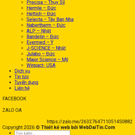
Precisa – Thụy Sỹ
Hermle – Đức
Hettich – Đức
Selecta – Tây Ban Nha
Nabertherm – Đức
ALP – Nhật
Bandelin – Đức
Evermed – Ý
J-SCIENCE – Nhật
Julabo – Đức
Major Science – Mỹ
Winpact- USA
Dịch vụ
Tin tức
Tuyển dụng
Liên hệ
FACEBOOK
ZALO OA
https://zalo.me/2632764711051450882
Copyright 2026 ©
Thiết kế web bởi WebDaiTin.Com