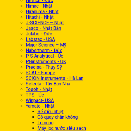
Hettich - Đức
Himac - Nhật
Hiranuma - Nhật
Hitachi - Nhật
J-SCIENCE – Nhật
Jasco - Nhật Bản
Julabo - Đức
Labstac - USA
Major Science – Mỹ
Nabertherm - Đức
P S Analytical - Úc
PGinstruments - UK
Precisa - Thụy Sỹ
SCAT - Europe
SCION Instruments - Hà Lan
Selecta - Tây Ban Nha
Tosoh - Nhật
TPS - Úc
Winpact- USA
Yamato - Nhật
Bể điều nhiệt
Cô quay chân không
Lò nung
Máy lọc nước siêu sạch