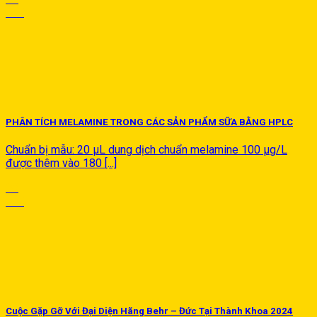
Th7
PHÂN TÍCH MELAMINE TRONG CÁC SẢN PHẨM SỮA BẰNG HPLC
Chuẩn bị mẫu: 20 µL dung dịch chuẩn melamine 100 µg/L
được thêm vào 180 [...]
08
Th7
Cuộc Gặp Gỡ Với Đại Diện Hãng Behr – Đức Tại Thành Khoa 2024