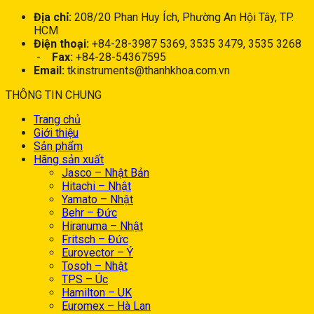
Địa chỉ:
208/20 Phan Huy Ích, Phường An Hội Tây, TP.
HCM
Điện thoại:
+84-28-3987 5369, 3535 3479, 3535 3268
-
Fax:
+84-28-54367595
Email:
tkinstruments@thanhkhoa.com.vn
THÔNG TIN CHUNG
Trang chủ
Giới thiệu
Sản phẩm
Hãng sản xuất
Jasco – Nhật Bản
Hitachi – Nhật
Yamato – Nhật
Behr – Đức
Hiranuma – Nhật
Fritsch – Đức
Eurovector – Ý
Tosoh – Nhật
TPS – Úc
Hamilton – UK
Euromex – Hà Lan