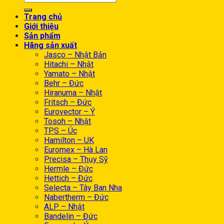
Trang chủ
Giới thiệu
Sản phẩm
Hãng sản xuất
Jasco – Nhật Bản
Hitachi – Nhật
Yamato – Nhật
Behr – Đức
Hiranuma – Nhật
Fritsch – Đức
Eurovector – Ý
Tosoh – Nhật
TPS – Úc
Hamilton – UK
Euromex – Hà Lan
Precisa – Thụy Sỹ
Hermle – Đức
Hettich – Đức
Selecta – Tây Ban Nha
Nabertherm – Đức
ALP – Nhật
Bandelin – Đức