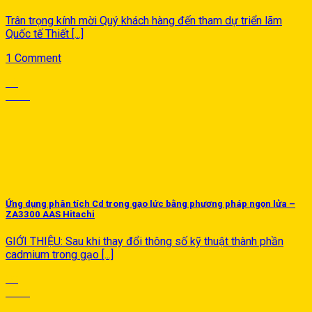
Trân trọng kính mời Quý khách hàng đến tham dự triển lãm
Quốc tế Thiết [...]
1 Comment
10
Th11
Ứng dụng phân tích Cd trong gạo lức bằng phương pháp ngọn lửa –
ZA3300 AAS Hitachi
GIỚI THIỆU: Sau khi thay đổi thông số kỹ thuật thành phần
cadmium trong gạo [...]
08
Th11