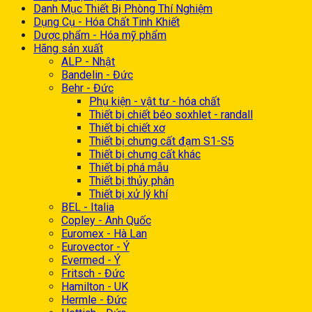
Danh Mục Thiết Bị Phòng Thí Nghiệm
Dụng Cụ - Hóa Chất Tinh Khiết
Dược phẩm - Hóa mỹ phẩm
Hãng sản xuất
ALP - Nhật
Bandelin - Đức
Behr - Đức
Phụ kiện - vật tư - hóa chất
Thiết bị chiết béo soxhlet - randall
Thiết bị chiết xơ
Thiết bị chưng cất đạm S1-S5
Thiết bị chưng cất khác
Thiết bị phá mẫu
Thiết bị thủy phân
Thiết bị xử lý khí
BEL - Italia
Copley - Anh Quốc
Euromex - Hà Lan
Eurovector - Ý
Evermed - Ý
Fritsch - Đức
Hamilton - UK
Hermle - Đức