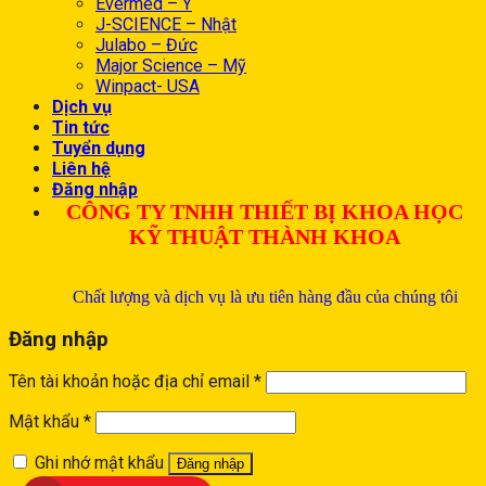
Evermed – Ý
J-SCIENCE – Nhật
Julabo – Đức
Major Science – Mỹ
Winpact- USA
Dịch vụ
Tin tức
Tuyển dụng
Liên hệ
Đăng nhập
CÔNG TY TNHH THIẾT BỊ KHOA HỌC
KỸ THUẬT THÀNH KHOA
Chất lượng và dịch vụ là ưu tiên hàng đầu của chúng tôi
Đăng nhập
Tên tài khoản hoặc địa chỉ email
*
Mật khẩu
*
Ghi nhớ mật khẩu
Đăng nhập