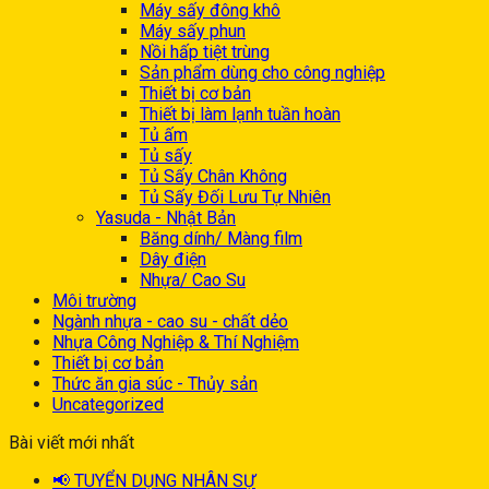
Máy sấy đông khô
Máy sấy phun
Nồi hấp tiệt trùng
Sản phẩm dùng cho công nghiệp
Thiết bị cơ bản
Thiết bị làm lạnh tuần hoàn
Tủ ấm
Tủ sấy
Tủ Sấy Chân Không
Tủ Sấy Đối Lưu Tự Nhiên
Yasuda - Nhật Bản
Băng dính/ Màng film
Dây điện
Nhựa/ Cao Su
Môi trường
Ngành nhựa - cao su - chất dẻo
Nhựa Công Nghiệp & Thí Nghiệm
Thiết bị cơ bản
Thức ăn gia súc - Thủy sản
Uncategorized
Bài viết mới nhất
📢 TUYỂN DỤNG NHÂN SỰ