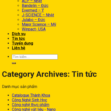
ALP – Nhật
Bandelin – Đức
Evermed – Ý
J-SCIENCE – Nhật
Julabo – Đức
Major Science – Mỹ
Winpact- USA
Dịch vụ
Tin tức
Tuyển dụng
Liên hệ
Category Archives:
Tin tức
Danh mục sản phẩm
Catalogue Thành Khoa
Công Nghệ Sinh Học
Công nghệ thực phẩm
Công nghệ vật liệu - Nano