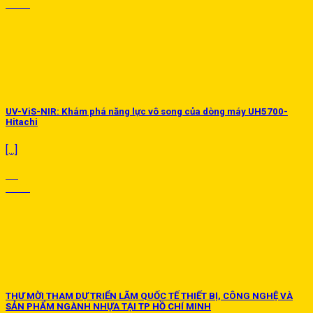
Th11
UV-ViS-NIR: Khám phá năng lực vô song của dòng máy UH5700-
Hitachi
[...]
10
Th11
THƯ MỜI THAM DỰ TRIỂN LÃM QUỐC TẾ THIẾT BỊ, CÔNG NGHỆ VÀ
SẢN PHẨM NGÀNH NHỰA TẠI TP HỒ CHÍ MINH