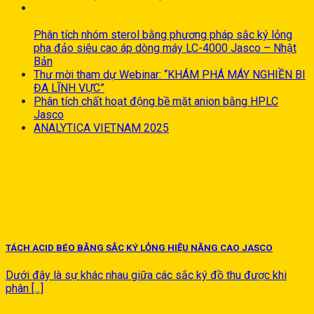
30
Th9
Phân tích nhóm sterol bằng phương pháp sắc ký lỏng
pha đảo siêu cao áp dòng máy LC-4000 Jasco – Nhật
Bản
Thư mời tham dự Webinar: “KHÁM PHÁ MÁY NGHIỀN BI
ĐA LĨNH VỰC”
Phân tích chất hoạt động bề mặt anion bằng HPLC
Jasco
ANALYTICA VIETNAM 2025
TÁCH ACID BÉO BẰNG SẮC KÝ LỎNG HIỆU NĂNG CAO JASCO
Dưới đây là sự khác nhau giữa các sắc ký đồ thu được khi
phân [...]
10