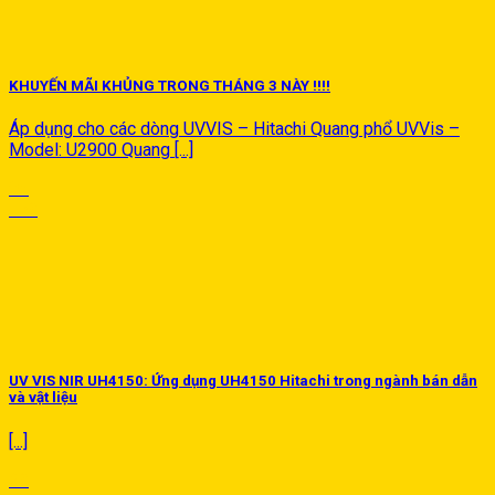
KHUYẾN MÃI KHỦNG TRONG THÁNG 3 NÀY !!!!
Áp dụng cho các dòng UVVIS – Hitachi Quang phổ UVVis –
Model: U2900 Quang [...]
05
Th3
UV VIS NIR UH4150: Ứng dụng UH4150 Hitachi trong ngành bán dẫn
và vật liệu
[...]
23