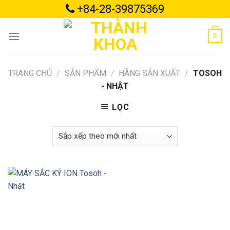
Skip
+84-28-39875369
to
content
0
TRANG CHỦ
/
SẢN PHẨM
/
HÃNG SẢN XUẤT
/
TOSOH
- NHẬT
LỌC