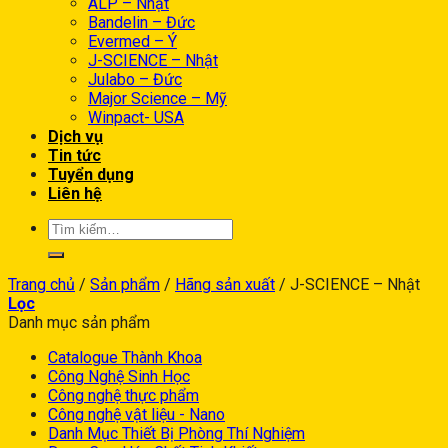
ALP – Nhật
Bandelin – Đức
Evermed – Ý
J-SCIENCE – Nhật
Julabo – Đức
Major Science – Mỹ
Winpact- USA
Dịch vụ
Tin tức
Tuyển dụng
Liên hệ
Trang chủ
/
Sản phẩm
/
Hãng sản xuất
/
J-SCIENCE – Nhật
Lọc
Danh mục sản phẩm
Catalogue Thành Khoa
Công Nghệ Sinh Học
Công nghệ thực phẩm
Công nghệ vật liệu - Nano
Danh Mục Thiết Bị Phòng Thí Nghiệm