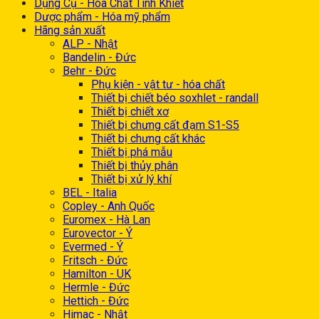
Dụng Cụ - Hóa Chất Tinh Khiết
Dược phẩm - Hóa mỹ phẩm
Hãng sản xuất
ALP - Nhật
Bandelin - Đức
Behr - Đức
Phụ kiện - vật tư - hóa chất
Thiết bị chiết béo soxhlet - randall
Thiết bị chiết xơ
Thiết bị chưng cất đạm S1-S5
Thiết bị chưng cất khác
Thiết bị phá mẫu
Thiết bị thủy phân
Thiết bị xử lý khí
BEL - Italia
Copley - Anh Quốc
Euromex - Hà Lan
Eurovector - Ý
Evermed - Ý
Fritsch - Đức
Hamilton - UK
Hermle - Đức
Hettich - Đức
Himac - Nhật