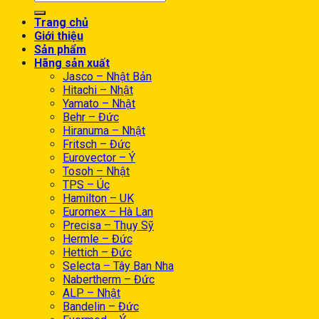
Trang chủ
Giới thiệu
Sản phẩm
Hãng sản xuất
Jasco – Nhật Bản
Hitachi – Nhật
Yamato – Nhật
Behr – Đức
Hiranuma – Nhật
Fritsch – Đức
Eurovector – Ý
Tosoh – Nhật
TPS – Úc
Hamilton – UK
Euromex – Hà Lan
Precisa – Thụy Sỹ
Hermle – Đức
Hettich – Đức
Selecta – Tây Ban Nha
Nabertherm – Đức
ALP – Nhật
Bandelin – Đức