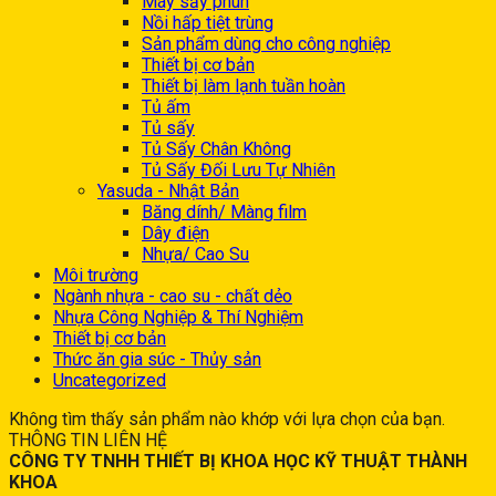
Máy sấy phun
Nồi hấp tiệt trùng
Sản phẩm dùng cho công nghiệp
Thiết bị cơ bản
Thiết bị làm lạnh tuần hoàn
Tủ ấm
Tủ sấy
Tủ Sấy Chân Không
Tủ Sấy Đối Lưu Tự Nhiên
Yasuda - Nhật Bản
Băng dính/ Màng film
Dây điện
Nhựa/ Cao Su
Môi trường
Ngành nhựa - cao su - chất dẻo
Nhựa Công Nghiệp & Thí Nghiệm
Thiết bị cơ bản
Thức ăn gia súc - Thủy sản
Uncategorized
Không tìm thấy sản phẩm nào khớp với lựa chọn của bạn.
THÔNG TIN LIÊN HỆ
CÔNG TY TNHH THIẾT BỊ KHOA HỌC KỸ THUẬT THÀNH
KHOA