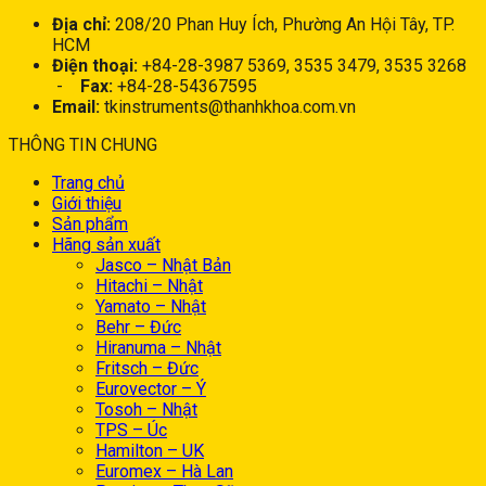
Địa chỉ:
208/20 Phan Huy Ích, Phường An Hội Tây, TP.
HCM
Điện thoại:
+84-28-3987 5369, 3535 3479, 3535 3268
-
Fax:
+84-28-54367595
Email:
tkinstruments@thanhkhoa.com.vn
THÔNG TIN CHUNG
Trang chủ
Giới thiệu
Sản phẩm
Hãng sản xuất
Jasco – Nhật Bản
Hitachi – Nhật
Yamato – Nhật
Behr – Đức
Hiranuma – Nhật
Fritsch – Đức
Eurovector – Ý
Tosoh – Nhật
TPS – Úc
Hamilton – UK
Euromex – Hà Lan