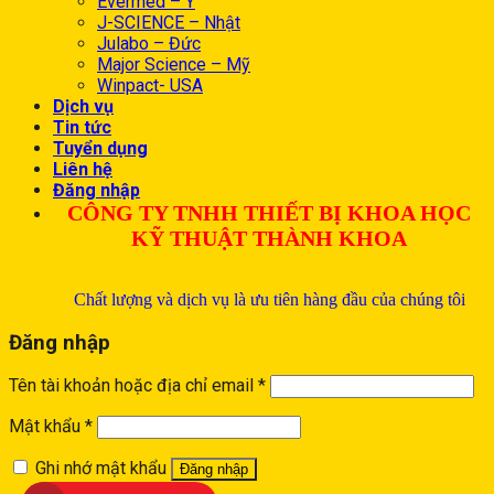
Evermed – Ý
J-SCIENCE – Nhật
Julabo – Đức
Major Science – Mỹ
Winpact- USA
Dịch vụ
Tin tức
Tuyển dụng
Liên hệ
Đăng nhập
CÔNG TY TNHH THIẾT BỊ KHOA HỌC
KỸ THUẬT THÀNH KHOA
Chất lượng và dịch vụ là ưu tiên hàng đầu của chúng tôi
Đăng nhập
Tên tài khoản hoặc địa chỉ email
*
Mật khẩu
*
Ghi nhớ mật khẩu
Đăng nhập