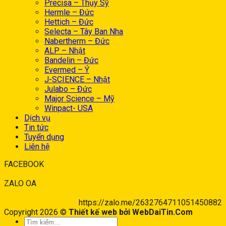
Precisa – Thụy Sỹ
Hermle – Đức
Hettich – Đức
Selecta – Tây Ban Nha
Nabertherm – Đức
ALP – Nhật
Bandelin – Đức
Evermed – Ý
J-SCIENCE – Nhật
Julabo – Đức
Major Science – Mỹ
Winpact- USA
Dịch vụ
Tin tức
Tuyển dụng
Liên hệ
FACEBOOK
ZALO OA
https://zalo.me/2632764711051450882
Copyright 2026 ©
Thiết kế web bởi WebDaiTin.Com