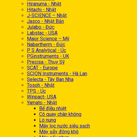
Hiranuma - Nhật
Hitachi - Nhật
J-SCIENCE – Nhật
Jasco - Nhật Bản
Julabo - Đức
Labstac - USA
Major Science – Mỹ
Nabertherm - Đức
P S Analytical - Úc
PGinstruments - UK
Precisa - Thụy Sỹ
SCAT - Europe
SCION Instruments - Hà Lan
Selecta - Tây Ban Nha
Tosoh - Nhật
TPS - Úc
Winpact- USA
Yamato - Nhật
Bể điều nhiệt
Cô quay chân không
Lò nung
Máy lọc nước siêu sạch
Máy sấy đông khô