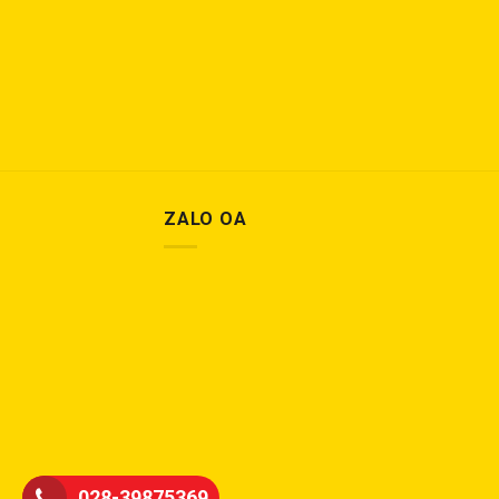
ZALO OA
028-39875369