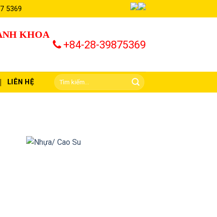
87 5369
HÀNH KHOA
+84-28-39875369
LIÊN HỆ