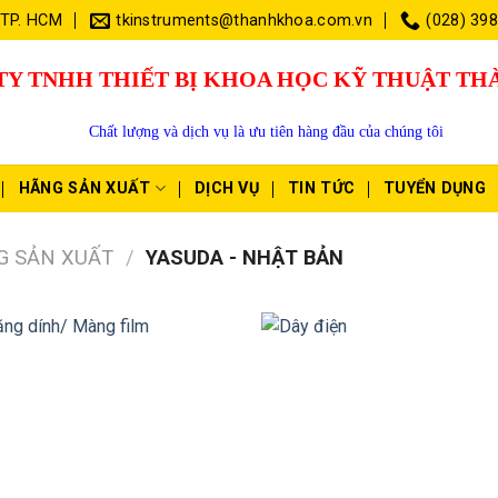
 TP. HCM
tkinstruments@thanhkhoa.com.vn
(028) 39
TY TNHH THIẾT BỊ KHOA HỌC KỸ THUẬT T
Chất lượng và dịch vụ là ưu tiên hàng đầu của chúng tôi
HÃNG SẢN XUẤT
DỊCH VỤ
TIN TỨC
TUYỂN DỤNG
G SẢN XUẤT
/
YASUDA - NHẬT BẢN