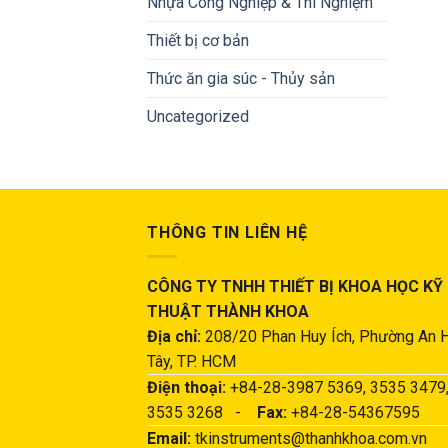
Nhựa Công Nghiệp & Thí Nghiệm
Thiết bị cơ bản
Thức ăn gia súc - Thủy sản
Uncategorized
THÔNG TIN LIÊN HỆ
CÔNG TY TNHH THIẾT BỊ KHOA HỌC KỸ
THUẬT THÀNH KHOA
Địa chỉ:
208/20 Phan Huy Ích, Phường An 
Tây, TP. HCM
Điện thoại:
+84-28-3987 5369, 3535 3479
3535 3268 -
Fax:
+84-28-54367595
Email:
tkinstruments@thanhkhoa.com.vn