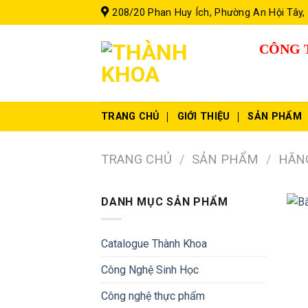
Skip
208/20 Phan Huy Ích, Phường An Hội Tây,
to
content
CÔNG 
TRANG CHỦ
GIỚI THIỆU
SẢN PHẨM
TRANG CHỦ
/
SẢN PHẨM
/
HÃN
DANH MỤC SẢN PHẨM
Catalogue Thành Khoa
Công Nghệ Sinh Học
Công nghệ thực phẩm