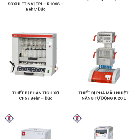
SOXHLET 6 VỊ TRÍ – R106S –
Behr/ Đức
THIẾT BỊ PHÂN TÍCH XƠ
THIẾT BỊ PHÁ MẪU NHIỆT
CF6 / Behr – Đức
NÂNG TỰ ĐỘNG K 20 L