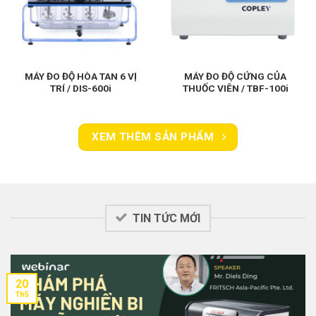
MÁY ĐO ĐỘ HÒA TAN 6 VỊ
MÁY ĐO ĐỘ CỨNG CỦA
TRÍ / DIS-600i
THUỐC VIÊN / TBF-100i
XEM THÊM SẢN PHẨM
TIN TỨC MỚI
20
Th5