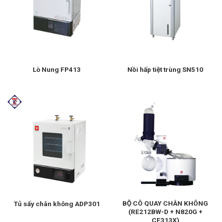
Lò Nung FP413
Nồi hấp tiệt trùng SN510
BỘ CÔ QUAY CHÂN KHÔNG
Tủ sấy chân không ADP301
(RE212BW-D + N820G +
CF313X)