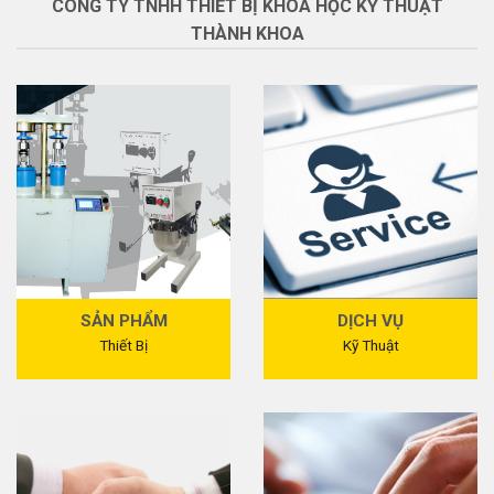
CÔNG TY TNHH THIẾT BỊ KHOA HỌC KỸ THUẬT
THÀNH KHOA
SẢN PHẨM
DỊCH VỤ
Thiết Bị
Kỹ Thuật