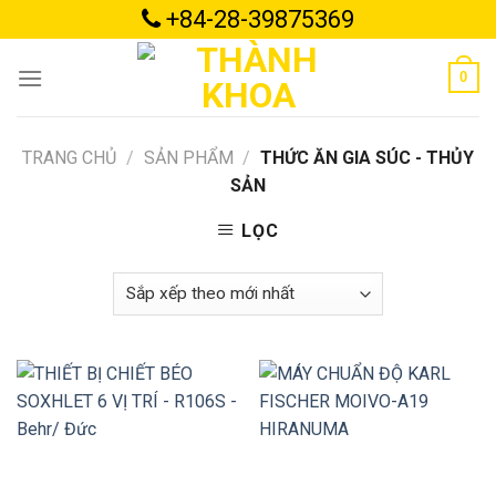
Skip
+84-28-39875369
to
content
0
TRANG CHỦ
/
SẢN PHẨM
/
THỨC ĂN GIA SÚC - THỦY
SẢN
LỌC