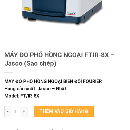
MÁY ĐO PHỔ HỒNG NGOẠI FTIR-8X –
Jasco (Sao chép)
MÁY ĐO PHỔ HỒNG NGOẠI BIẾN ĐỔI FOURIER
Hãng sản xuất: Jasco – Nhật
Model: FT/IR-8X
MÁY ĐO PHỔ HỒNG NGOẠI FTIR-8X - Jasco (Sao chép) số lượn
THÊM VÀO GIỎ HÀNG