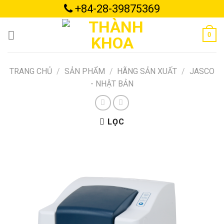
Skip
+84-28-39875369
to
content
0
TRANG CHỦ
/
SẢN PHẨM
/
HÃNG SẢN XUẤT
/
JASCO
- NHẬT BẢN
LỌC