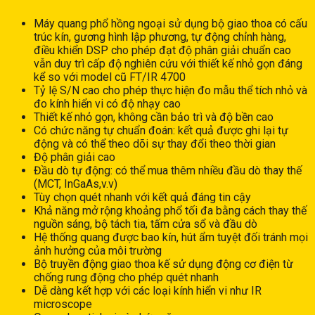
Máy quang phổ hồng ngoại sử dụng bộ giao thoa có cấu
trúc kín, gương hình lập phương, tự động chỉnh hàng,
điều khiển DSP cho phép đạt độ phân giải chuẩn cao
vẫn duy trì cấp độ nghiên cứu với thiết kế nhỏ gọn đáng
kể so với model cũ FT/IR 4700
Tỷ lệ S/N cao cho phép thực hiện đo mẫu thể tích nhỏ và
đo kính hiển vi có độ nhạy cao
Thiết kế nhỏ gọn, không cần bảo trì và độ bền cao
Có chức năng tự chuẩn đoán: kết quả được ghi lại tự
động và có thể theo dõi sự thay đổi theo thời gian
Độ phân giải cao
Đầu dò tự động: có thể mua thêm nhiều đầu dò thay thế
(MCT, InGaAs,v.v)
Tùy chọn quét nhanh với kết quả đáng tin cậy
Khả năng mở rộng khoảng phổ tối đa bằng cách thay thế
nguồn sáng, bộ tách tia, tấm cửa sổ và đầu dò
Hệ thống quang được bao kín, hút ẩm tuyệt đối tránh mọi
ảnh hưởng của môi trường
Bộ truyền động giao thoa kế sử dụng động cơ điện từ
chống rung động cho phép quét nhanh
Dễ dàng kết hợp với các loại kính hiển vi như IR
microscope