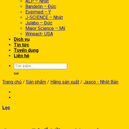
ALP – Nhật
Bandelin – Đức
Evermed – Ý
J-SCIENCE – Nhật
Julabo – Đức
Major Science – Mỹ
Winpact- USA
Dịch vụ
Tin tức
Tuyển dụng
Liên hệ
Trang chủ
/
Sản phẩm
/
Hãng sản xuất
/
Jasco - Nhật Bản
Lọc