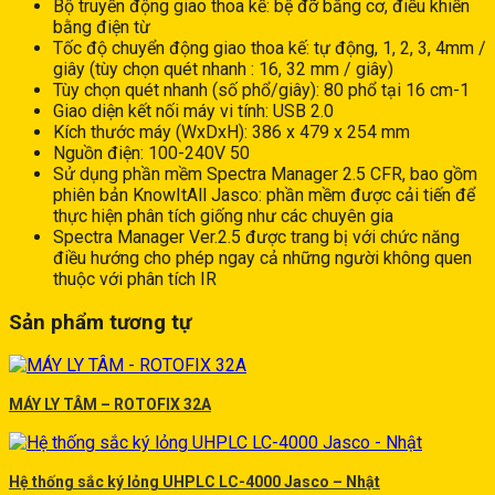
Bộ truyền động giao thoa kế: bệ đỡ bằng cơ, điều khiển
bằng điện từ
Tốc độ chuyển động giao thoa kế: tự động, 1, 2, 3, 4mm /
giây (tùy chọn quét nhanh : 16, 32 mm / giây)
Tùy chọn quét nhanh (số phổ/giây): 80 phổ tại 16 cm-1
Giao diện kết nối máy vi tính: USB 2.0
Kích thước máy (WxDxH): 386 x 479 x 254 mm
Nguồn điện: 100-240V 50
Sử dụng phần mềm Spectra Manager 2.5 CFR, bao gồm
phiên bản KnowItAll Jasco: phần mềm được cải tiến để
thực hiện phân tích giống như các chuyên gia
Spectra Manager Ver.2.5 được trang bị với chức năng
điều hướng cho phép ngay cả những người không quen
thuộc với phân tích IR
Sản phẩm tương tự
MÁY LY TÂM – ROTOFIX 32A
Hệ thống sắc ký lỏng UHPLC LC-4000 Jasco – Nhật