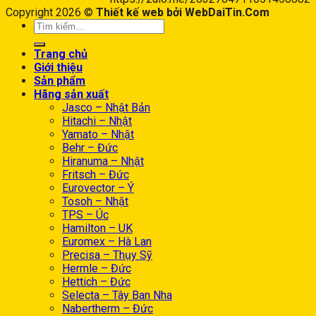
Copyright 2026 ©
Thiết kế web bởi WebDaiTin.Com
Trang chủ
Giới thiệu
Sản phẩm
Hãng sản xuất
Jasco – Nhật Bản
Hitachi – Nhật
Yamato – Nhật
Behr – Đức
Hiranuma – Nhật
Fritsch – Đức
Eurovector – Ý
Tosoh – Nhật
TPS – Úc
Hamilton – UK
Euromex – Hà Lan
Precisa – Thụy Sỹ
Hermle – Đức
Hettich – Đức
Selecta – Tây Ban Nha
Nabertherm – Đức