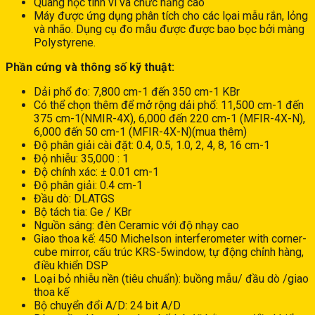
Quang học tinh vi và chức năng cao
Máy được ứng dụng phân tích cho các lọai mẫu rắn, lỏng
và nhão. Dụng cụ đo mẫu được được bao bọc bởi màng
Polystyrene.
Phần cứng và thông số kỹ thuật:
Dải phổ đo: 7,800 cm-1 đến 350 cm-1 KBr
Có thể chọn thêm để mở rộng dải phổ: 11,500 cm-1 đến
375 cm-1(NMIR-4X), 6,000 đến 220 cm-1 (MFIR-4X-N),
6,000 đến 50 cm-1 (MFIR-4X-N)(mua thêm)
Độ phân giải cài đặt: 0.4, 0.5, 1.0, 2, 4, 8, 16 cm-1
Độ nhiễu: 35,000 : 1
Độ chính xác: ± 0.01 cm-1
Độ phân giải: 0.4 cm-1
Đầu dò: DLATGS
Bộ tách tia: Ge / KBr
Nguồn sáng: đèn Ceramic với độ nhạy cao
Giao thoa kế: 450 Michelson interferometer with corner-
cube mirror, cấu trúc KRS-5window, tự động chỉnh hàng,
điều khiển DSP
Loại bỏ nhiễu nền (tiêu chuẩn): buồng mẫu/ đầu dò /giao
thoa kế
Bộ chuyển đổi A/D: 24 bit A/D