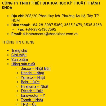
CÔNG TY TNHH THIẾT BỊ KHOA HỌC KỸ THUẬT THÀNH
KHOA
Địa chỉ:
208/20 Phan Huy Ích, Phường An Hội Tây, TP.
HCM
Điện thoại:
+84-28-3987 5369, 3535 3479, 3535 3268
-
Fax:
+84-28-54367595
Email:
tkinstruments@thanhkhoa.com.vn
THÔNG TIN CHUNG
Trang chủ
Giới thiệu
Sản phẩm
Hãng sản xuất
Jasco – Nhật Bản
Hitachi – Nhật
Yamato – Nhật
Behr – Đức
Hiranuma – Nhật
Fritsch – Đức
Eurovector – Ý
Tosoh – Nhật
TPS – Úc