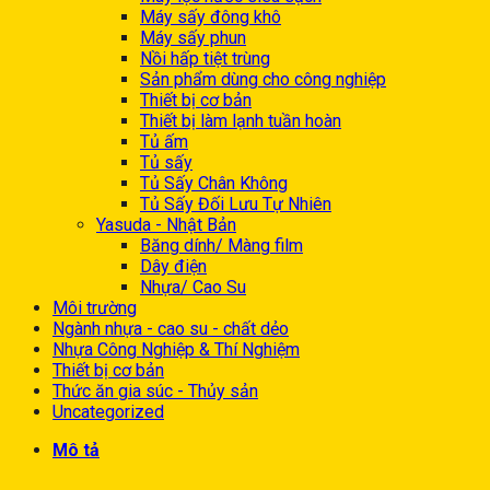
Máy sấy đông khô
Máy sấy phun
Nồi hấp tiệt trùng
Sản phẩm dùng cho công nghiệp
Thiết bị cơ bản
Thiết bị làm lạnh tuần hoàn
Tủ ấm
Tủ sấy
Tủ Sấy Chân Không
Tủ Sấy Đối Lưu Tự Nhiên
Yasuda - Nhật Bản
Băng dính/ Màng film
Dây điện
Nhựa/ Cao Su
Môi trường
Ngành nhựa - cao su - chất dẻo
Nhựa Công Nghiệp & Thí Nghiệm
Thiết bị cơ bản
Thức ăn gia súc - Thủy sản
Uncategorized
Mô tả