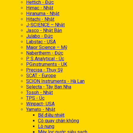
Hettich - Đức
Himac - Nhật
Hiranuma - Nhật
Hitachi - Nhật
J-SCIENCE – Nhật
Jasco - Nhật Bản
Julabo - Đức
Labstac - USA
Major Science – Mỹ
Nabertherm - Đức
P S Analytical - Úc
PGinstruments - UK
Precisa - Thụy Sỹ
SCAT - Europe
SCION Instruments - Hà Lan
Selecta - Tây Ban Nha
Tosoh - Nhật
TPS - Úc
Winpact- USA
Yamato - Nhật
Bể điều nhiệt
Cô quay chân không
Lò nung
Máy lọc nước siêu sạch