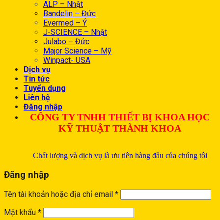
ALP – Nhật
Bandelin – Đức
Evermed – Ý
J-SCIENCE – Nhật
Julabo – Đức
Major Science – Mỹ
Winpact- USA
Dịch vụ
Tin tức
Tuyển dụng
Liên hệ
Đăng nhập
CÔNG TY TNHH THIẾT BỊ KHOA HỌC
KỸ THUẬT THÀNH KHOA
Chất lượng và dịch vụ là ưu tiên hàng đầu của chúng tôi
Đăng nhập
Tên tài khoản hoặc địa chỉ email
*
Mật khẩu
*