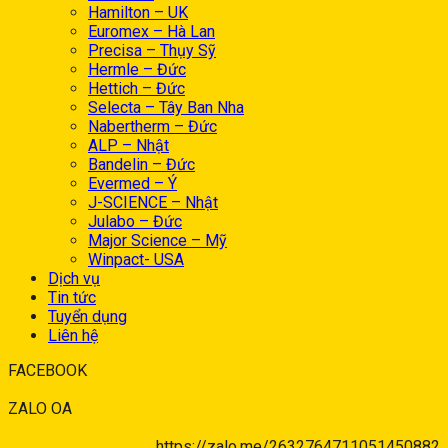
Hamilton – UK
Euromex – Hà Lan
Precisa – Thụy Sỹ
Hermle – Đức
Hettich – Đức
Selecta – Tây Ban Nha
Nabertherm – Đức
ALP – Nhật
Bandelin – Đức
Evermed – Ý
J-SCIENCE – Nhật
Julabo – Đức
Major Science – Mỹ
Winpact- USA
Dịch vụ
Tin tức
Tuyển dụng
Liên hệ
FACEBOOK
ZALO OA
https://zalo.me/2632764711051450882