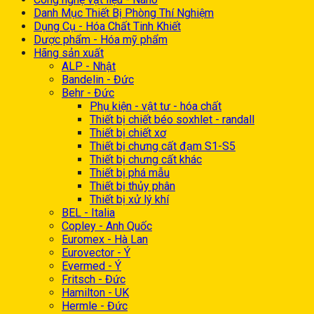
Danh Mục Thiết Bị Phòng Thí Nghiệm
Dụng Cụ - Hóa Chất Tinh Khiết
Dược phẩm - Hóa mỹ phẩm
Hãng sản xuất
ALP - Nhật
Bandelin - Đức
Behr - Đức
Phụ kiện - vật tư - hóa chất
Thiết bị chiết béo soxhlet - randall
Thiết bị chiết xơ
Thiết bị chưng cất đạm S1-S5
Thiết bị chưng cất khác
Thiết bị phá mẫu
Thiết bị thủy phân
Thiết bị xử lý khí
BEL - Italia
Copley - Anh Quốc
Euromex - Hà Lan
Eurovector - Ý
Evermed - Ý
Fritsch - Đức
Hamilton - UK
Hermle - Đức