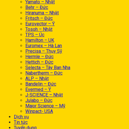
Yamato – Nhật
Behr – Đức
Hiranuma – Nhật
Fritsch – Đức
Eurovector – Ý
Tosoh – Nhật
TPS – Úc
Hamilton – UK
Euromex – Hà Lan
Precisa – Thụy Sỹ
Hermle – Đức
Hettich – Đức
Selecta – Tây Ban Nha
Nabertherm – Đức
ALP – Nhật
Bandelin – Đức
Evermed – Ý
J-SCIENCE – Nhật
Julabo – Đức
Major Science – Mỹ
Winpact- USA
Dịch vụ
Tin tức
Tuyển dụng