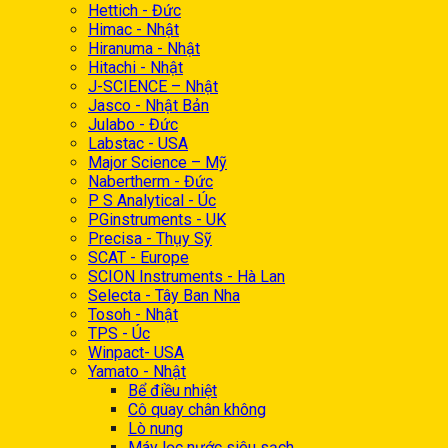
Hettich - Đức
Himac - Nhật
Hiranuma - Nhật
Hitachi - Nhật
J-SCIENCE – Nhật
Jasco - Nhật Bản
Julabo - Đức
Labstac - USA
Major Science – Mỹ
Nabertherm - Đức
P S Analytical - Úc
PGinstruments - UK
Precisa - Thụy Sỹ
SCAT - Europe
SCION Instruments - Hà Lan
Selecta - Tây Ban Nha
Tosoh - Nhật
TPS - Úc
Winpact- USA
Yamato - Nhật
Bể điều nhiệt
Cô quay chân không
Lò nung
Máy lọc nước siêu sạch