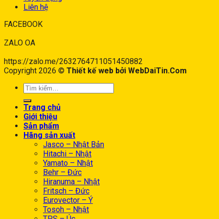
Liên hệ
FACEBOOK
ZALO OA
https://zalo.me/2632764711051450882
Copyright 2026 ©
Thiết kế web bởi WebDaiTin.Com
Trang chủ
Giới thiệu
Sản phẩm
Hãng sản xuất
Jasco – Nhật Bản
Hitachi – Nhật
Yamato – Nhật
Behr – Đức
Hiranuma – Nhật
Fritsch – Đức
Eurovector – Ý
Tosoh – Nhật
TPS – Úc