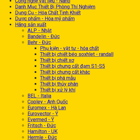
Công nghệ vật liệu - Nano
Danh Mục Thiết Bị Phòng Thí Nghiệm
Dụng Cụ - Hóa Chất Tinh Khiết
Dược phẩm - Hóa mỹ phẩm
Hãng sản xuất
ALP - Nhật
Bandelin - Đức
Behr - Đức
Phụ kiện - vật tư - hóa chất
Thiết bị chiết béo soxhlet - randall
Thiết bị chiết xơ
Thiết bị chưng cất đạm S1-S5
Thiết bị chưng cất khác
Thiết bị phá mẫu
Thiết bị thủy phân
Thiết bị xử lý khí
BEL - Italia
Copley - Anh Quốc
Euromex - Hà Lan
Eurovector - Ý
Evermed - Ý
Fritsch - Đức
Hamilton - UK
Hermle - Đức