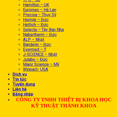
Hamilton – UK
Euromex – Hà Lan
Precisa – Thụy Sỹ
Hermle – Đức
Hettich – Đức
Selecta – Tây Ban Nha
Nabertherm – Đức
ALP – Nhật
Bandelin – Đức
Evermed – Ý
J-SCIENCE – Nhật
Julabo – Đức
Major Science – Mỹ
Winpact- USA
Dịch vụ
Tin tức
Tuyển dụng
Liên hệ
Đăng nhập
CÔNG TY TNHH THIẾT BỊ KHOA HỌC
KỸ THUẬT THÀNH KHOA