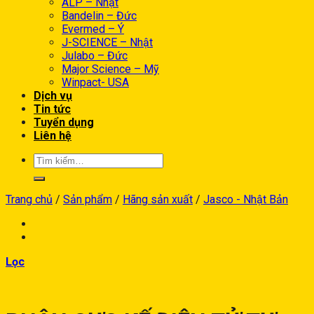
ALP – Nhật
Bandelin – Đức
Evermed – Ý
J-SCIENCE – Nhật
Julabo – Đức
Major Science – Mỹ
Winpact- USA
Dịch vụ
Tin tức
Tuyển dụng
Liên hệ
Trang chủ
/
Sản phẩm
/
Hãng sản xuất
/
Jasco - Nhật Bản
Lọc