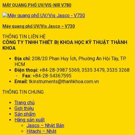
MÁY QUANG PHỔ UV/VIS-NIR V780
Máy quang phổ UV/Vis Jasco – V730
THÔNG TIN LIÊN HỆ
CÔNG TY TNHH THIẾT BỊ KHOA HỌC KỸ THUẬT THÀNH
KHOA
Địa chỉ:
208/20 Phan Huy Ích, Phường An Hội Tây, TP.
HCM
Điện thoại:
+84-28-3987 5369, 3535 3479, 3535 3268
-
Fax:
+84-28-54367595
Email:
tkinstruments@thanhkhoa.com.vn
THÔNG TIN CHUNG
Trang chủ
Giới thiệu
Sản phẩm
Hãng sản xuất
Jasco – Nhật Bản
Hitachi – Nhật