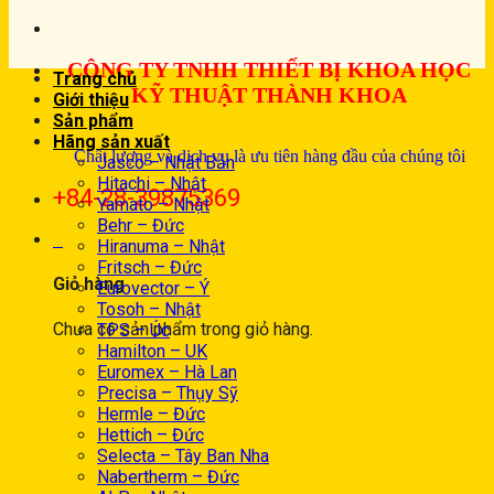
CÔNG TY TNHH THIẾT BỊ KHOA HỌC
Trang chủ
KỸ THUẬT THÀNH KHOA
Giới thiệu
Sản phẩm
Hãng sản xuất
Chất lượng và dịch vụ là ưu tiên hàng đầu của chúng tôi
Jasco – Nhật Bản
Hitachi – Nhật
+84-28-39875369
Yamato – Nhật
Behr – Đức
0
Hiranuma – Nhật
Fritsch – Đức
Giỏ hàng
Eurovector – Ý
Tosoh – Nhật
Chưa có sản phẩm trong giỏ hàng.
TPS – Úc
Hamilton – UK
Euromex – Hà Lan
Precisa – Thụy Sỹ
Hermle – Đức
Hettich – Đức
Selecta – Tây Ban Nha
Nabertherm – Đức