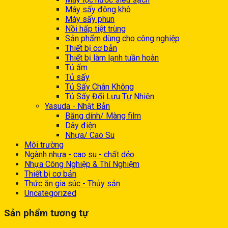
Máy sấy đông khô
Máy sấy phun
Nồi hấp tiệt trùng
Sản phẩm dùng cho công nghiệp
Thiết bị cơ bản
Thiết bị làm lạnh tuần hoàn
Tủ ấm
Tủ sấy
Tủ Sấy Chân Không
Tủ Sấy Đối Lưu Tự Nhiên
Yasuda - Nhật Bản
Băng dính/ Màng film
Dây điện
Nhựa/ Cao Su
Môi trường
Ngành nhựa - cao su - chất dẻo
Nhựa Công Nghiệp & Thí Nghiệm
Thiết bị cơ bản
Thức ăn gia súc - Thủy sản
Uncategorized
Sản phẩm tương tự