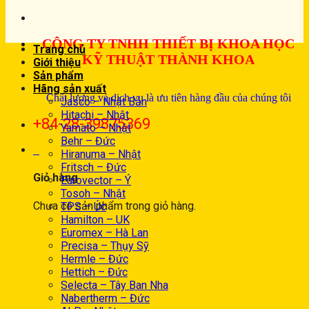
CÔNG TY TNHH THIẾT BỊ KHOA HỌC
Trang chủ
KỸ THUẬT THÀNH KHOA
Giới thiệu
Sản phẩm
Hãng sản xuất
Chất lượng và dịch vụ là ưu tiên hàng đầu của chúng tôi
Jasco – Nhật Bản
Hitachi – Nhật
+84-28-39875369
Yamato – Nhật
Behr – Đức
0
Hiranuma – Nhật
Fritsch – Đức
Giỏ hàng
Eurovector – Ý
Tosoh – Nhật
Chưa có sản phẩm trong giỏ hàng.
TPS – Úc
Hamilton – UK
Euromex – Hà Lan
Precisa – Thụy Sỹ
Hermle – Đức
Hettich – Đức
Selecta – Tây Ban Nha
Nabertherm – Đức