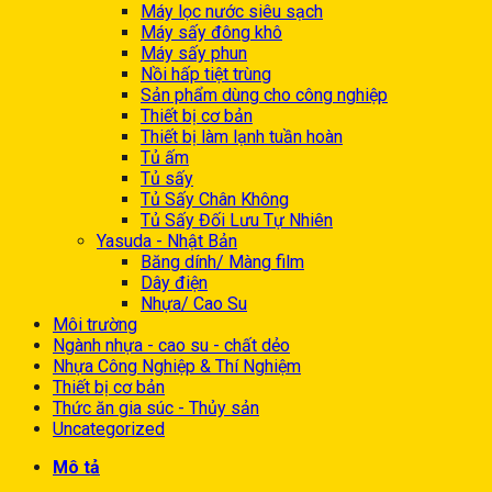
Máy lọc nước siêu sạch
Máy sấy đông khô
Máy sấy phun
Nồi hấp tiệt trùng
Sản phẩm dùng cho công nghiệp
Thiết bị cơ bản
Thiết bị làm lạnh tuần hoàn
Tủ ấm
Tủ sấy
Tủ Sấy Chân Không
Tủ Sấy Đối Lưu Tự Nhiên
Yasuda - Nhật Bản
Băng dính/ Màng film
Dây điện
Nhựa/ Cao Su
Môi trường
Ngành nhựa - cao su - chất dẻo
Nhựa Công Nghiệp & Thí Nghiệm
Thiết bị cơ bản
Thức ăn gia súc - Thủy sản
Uncategorized
Mô tả