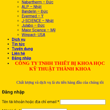
Nabertherm – Đức
ALP – Nhật
Bandelin – Đức
Evermed – Ý
J-SCIENCE – Nhật
Julabo – Đức
Major Science – Mỹ
Winpact- USA
Dịch vụ
Tin tức
Tuyển dụng
Liên hệ
Đăng nhập
CÔNG TY TNHH THIẾT BỊ KHOA HỌC
KỸ THUẬT THÀNH KHOA
Chất lượng và dịch vụ là ưu tiên hàng đầu của chúng tôi
Đăng nhập
Tên tài khoản hoặc địa chỉ email
*