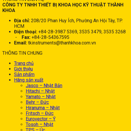
CÔNG TY TNHH THIẾT BỊ KHOA HỌC KỸ THUẬT THÀNH
KHOA
Địa chỉ:
208/20 Phan Huy Ích, Phường An Hội Tây, TP.
HCM
Điện thoại:
+84-28-3987 5369, 3535 3479, 3535 3268
-
Fax:
+84-28-54367595
Email:
tkinstruments@thanhkhoa.com.vn
THÔNG TIN CHUNG
Trang chủ
Giới thiệu
Sản phẩm
Hãng sản xuất
Jasco – Nhật Bản
Hitachi – Nhật
Yamato – Nhật
Behr – Đức
Hiranuma – Nhật
Fritsch – Đức
Eurovector – Ý
Tosoh – Nhật
TPS – Úc