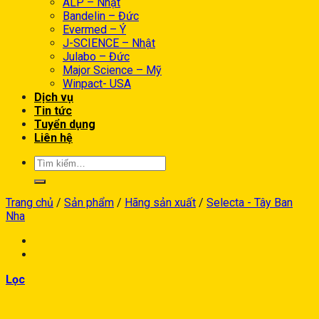
ALP – Nhật
Bandelin – Đức
Evermed – Ý
J-SCIENCE – Nhật
Julabo – Đức
Major Science – Mỹ
Winpact- USA
Dịch vụ
Tin tức
Tuyển dụng
Liên hệ
Trang chủ
/
Sản phẩm
/
Hãng sản xuất
/
Selecta - Tây Ban
Nha
Lọc