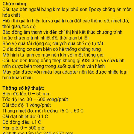
Chức năng:
Cấu tạo bên ngoài bằng kim loại phủ sơn Epoxy chống ăn mòn
hóa chất
Hiển thị giá trị hiện tại và giá trị cài đặt các thông số: nhiệt độ,
thời gian, tốc độ
Báo động âm thanh và đèn chỉ thị khi kết thúc chương trình
hoặc chương trình nhiệt độ, thời gian bị lỗi
Bảo vệ quá tải động cơ, chuyển qua chế độ tự tắt
Ổ đĩa động cơ cảm biến có hệ thống chống rung.
Mô hình tủ lạnh có máy nén kín với một thông gió
Cấu tạo bên trong bằng thép không gỉ AISI 316 và cửa kính
nhìn được bên trong trong suốt quá trình vận hành
Máy gắn được với nhiều loại adapter nên lắc được nhiều loại
bình khác nhau
Thông số kỹ thuật:
Biên độ lắc: 0 – 50 mm
Tốc độ lắc: 30 – 600 vòng/phút
Cài tốc độ: 1 vòng/phút
Thang nhiệt độ: môi trường +5 C … 60 C
Cài đặt nhiệt độ: 0.1 C
Độ đồng đều: ±1 C
Hẹn giờ: 0 – 500 giờ
Kích thước tấm lắc: 340 x 370 mm