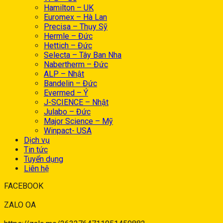
Hamilton – UK
Euromex – Hà Lan
Precisa – Thụy Sỹ
Hermle – Đức
Hettich – Đức
Selecta – Tây Ban Nha
Nabertherm – Đức
ALP – Nhật
Bandelin – Đức
Evermed – Ý
J-SCIENCE – Nhật
Julabo – Đức
Major Science – Mỹ
Winpact- USA
Dịch vụ
Tin tức
Tuyển dụng
Liên hệ
FACEBOOK
ZALO OA