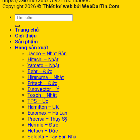
https://zalo.me/2632764711051450882
Copyright 2026 ©
Thiết kế web bởi WebDaiTin.Com
Trang chủ
Giới thiệu
Sản phẩm
Hãng sản xuất
Jasco – Nhật Bản
Hitachi – Nhật
Yamato – Nhật
Behr – Đức
Hiranuma – Nhật
Fritsch – Đức
Eurovector – Ý
Tosoh – Nhật
TPS – Úc
Hamilton – UK
Euromex – Hà Lan
Precisa – Thụy Sỹ
Hermle – Đức
Hettich – Đức
Selecta – Tây Ban Nha