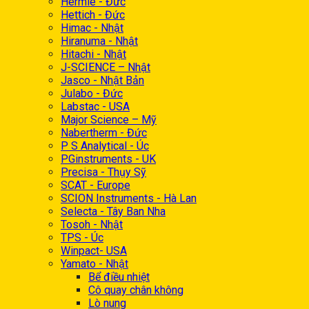
Hermle - Đức
Hettich - Đức
Himac - Nhật
Hiranuma - Nhật
Hitachi - Nhật
J-SCIENCE – Nhật
Jasco - Nhật Bản
Julabo - Đức
Labstac - USA
Major Science – Mỹ
Nabertherm - Đức
P S Analytical - Úc
PGinstruments - UK
Precisa - Thụy Sỹ
SCAT - Europe
SCION Instruments - Hà Lan
Selecta - Tây Ban Nha
Tosoh - Nhật
TPS - Úc
Winpact- USA
Yamato - Nhật
Bể điều nhiệt
Cô quay chân không
Lò nung