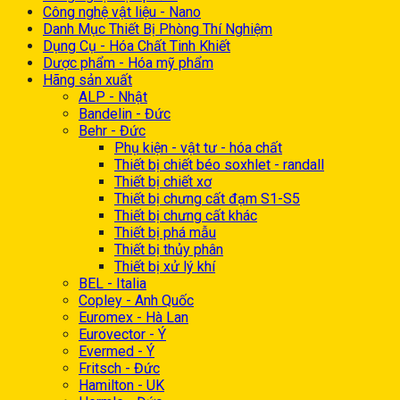
Công nghệ vật liệu - Nano
Danh Mục Thiết Bị Phòng Thí Nghiệm
Dụng Cụ - Hóa Chất Tinh Khiết
Dược phẩm - Hóa mỹ phẩm
Hãng sản xuất
ALP - Nhật
Bandelin - Đức
Behr - Đức
Phụ kiện - vật tư - hóa chất
Thiết bị chiết béo soxhlet - randall
Thiết bị chiết xơ
Thiết bị chưng cất đạm S1-S5
Thiết bị chưng cất khác
Thiết bị phá mẫu
Thiết bị thủy phân
Thiết bị xử lý khí
BEL - Italia
Copley - Anh Quốc
Euromex - Hà Lan
Eurovector - Ý
Evermed - Ý
Fritsch - Đức
Hamilton - UK