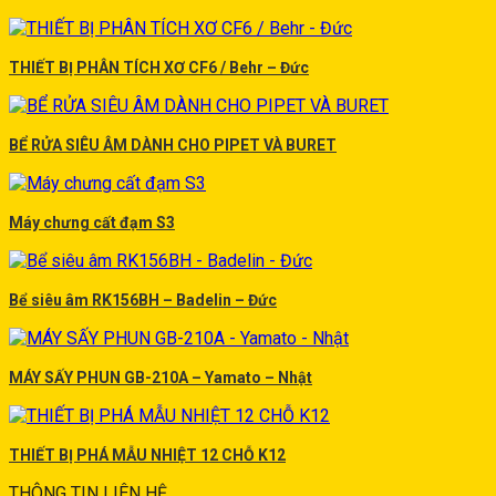
THIẾT BỊ PHÂN TÍCH XƠ CF6 / Behr – Đức
BỂ RỬA SIÊU ÂM DÀNH CHO PIPET VÀ BURET
Máy chưng cất đạm S3
Bể siêu âm RK156BH – Badelin – Đức
MÁY SẤY PHUN GB-210A – Yamato – Nhật
THIẾT BỊ PHÁ MẪU NHIỆT 12 CHỖ K12
THÔNG TIN LIÊN HỆ