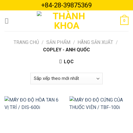
Skip
+84-28-39875369
to
content
0
TRANG CHỦ
/
SẢN PHẨM
/
HÃNG SẢN XUẤT
/
COPLEY - ANH QUỐC
LỌC