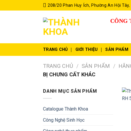
Skip
208/20 Phan Huy Ích, Phường An Hội Tây,
to
content
CÔNG 
TRANG CHỦ
GIỚI THIỆU
SẢN PHẨM
TRANG CHỦ
/
SẢN PHẨM
/
HÃN
BỊ CHƯNG CẤT KHÁC
DANH MỤC SẢN PHẨM
Catalogue Thành Khoa
Công Nghệ Sinh Học