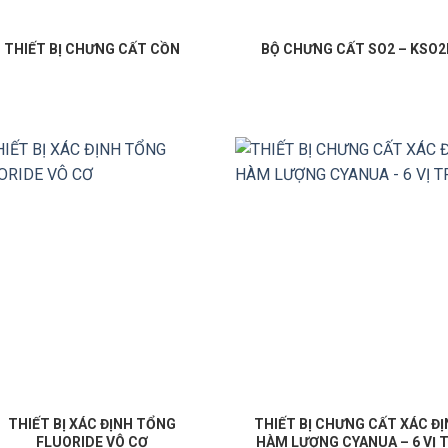
THIẾT BỊ CHƯNG CẤT CỒN
BỘ CHƯNG CẤT SO2 – KSO
THIẾT BỊ XÁC ĐỊNH TỔNG
THIẾT BỊ CHƯNG CẤT XÁC Đ
FLUORIDE VÔ CƠ
HÀM LƯỢNG CYANUA – 6 VỊ T