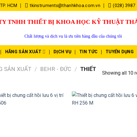
 TP. HCM
tkinstruments@thanhkhoa.com.vn
(028) 3987
TY TNHH THIẾT BỊ KHOA HỌC KỸ THUẬT T
Chất lượng và dịch vụ là ưu tiên hàng đầu của chúng tôi
HÃNG SẢN XUẤT
DỊCH VỤ
TIN TỨC
TUYỂN DỤNG
G SẢN XUẤT
/
BEHR - ĐỨC
/
THIẾT
Showing all 10 r