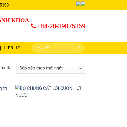
 5369
HÀNH KHOA
+84-28-39875369
LIÊN HỆ
esults