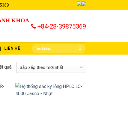
 5369
HÀNH KHOA
+84-28-39875369
LIÊN HỆ
ết quả