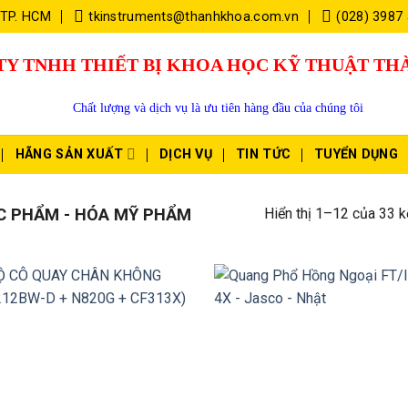
 TP. HCM
tkinstruments@thanhkhoa.com.vn
(028) 3987
TY TNHH THIẾT BỊ KHOA HỌC KỸ THUẬT T
Chất lượng và dịch vụ là ưu tiên hàng đầu của chúng tôi
HÃNG SẢN XUẤT
DỊCH VỤ
TIN TỨC
TUYỂN DỤNG
Hiển thị 1–12 của 33 k
 PHẨM - HÓA MỸ PHẨM