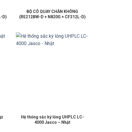
BỘ CÔ QUAY CHÂN KHÔNG
L-D)
(RE212BW-D + N820G + CF312L-D)
Hệ thống sắc ký lỏng UHPLC LC-
ật
4000 Jasco – Nhật