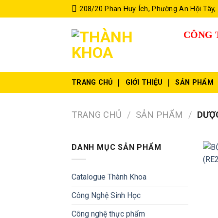
Skip
208/20 Phan Huy Ích, Phường An Hội Tây,
to
content
CÔNG 
TRANG CHỦ
GIỚI THIỆU
SẢN PHẨM
TRANG CHỦ
/
SẢN PHẨM
/
DƯỢC
DANH MỤC SẢN PHẨM
Catalogue Thành Khoa
Công Nghệ Sinh Học
Công nghệ thực phẩm