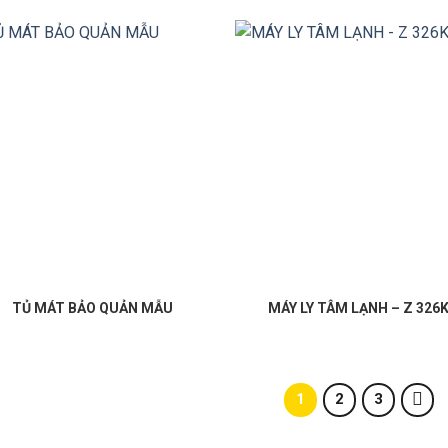
TỦ MÁT BẢO QUẢN MẪU
MÁY LY TÂM LẠNH – Z 326
1
2
3