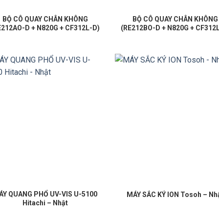
BỘ CÔ QUAY CHÂN KHÔNG
BỘ CÔ QUAY CHÂN KHÔNG
E212AO-D + N820G + CF312L-D)
(RE212BO-D + N820G + CF312
ÁY QUANG PHỔ UV-VIS U-5100
MÁY SẮC KÝ ION Tosoh – Nh
Hitachi – Nhật