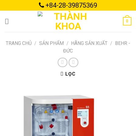
Skip
+84-28-39875369
to
content
0
TRANG CHỦ
/
SẢN PHẨM
/
HÃNG SẢN XUẤT
/
BEHR -
ĐỨC
LỌC