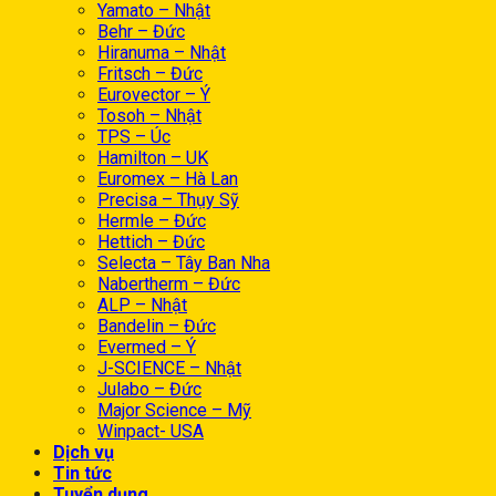
Yamato – Nhật
Behr – Đức
Hiranuma – Nhật
Fritsch – Đức
Eurovector – Ý
Tosoh – Nhật
TPS – Úc
Hamilton – UK
Euromex – Hà Lan
Precisa – Thụy Sỹ
Hermle – Đức
Hettich – Đức
Selecta – Tây Ban Nha
Nabertherm – Đức
ALP – Nhật
Bandelin – Đức
Evermed – Ý
J-SCIENCE – Nhật
Julabo – Đức
Major Science – Mỹ
Winpact- USA
Dịch vụ
Tin tức
Tuyển dụng