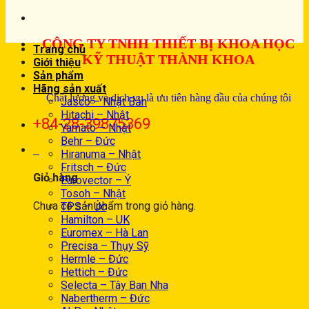
CÔNG TY TNHH THIẾT BỊ KHOA HỌC
Trang chủ
KỸ THUẬT THÀNH KHOA
Giới thiệu
Sản phẩm
Hãng sản xuất
Chất lượng và dịch vụ là ưu tiên hàng đầu của chúng tôi
Jasco – Nhật Bản
Hitachi – Nhật
+84-28-39875369
Yamato – Nhật
Behr – Đức
0
Hiranuma – Nhật
Fritsch – Đức
Giỏ hàng
Eurovector – Ý
Tosoh – Nhật
Chưa có sản phẩm trong giỏ hàng.
TPS – Úc
Hamilton – UK
Euromex – Hà Lan
Precisa – Thụy Sỹ
Hermle – Đức
Hettich – Đức
Selecta – Tây Ban Nha
Nabertherm – Đức