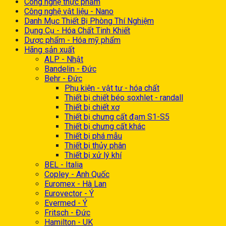
Công nghệ thực phẩm
Công nghệ vật liệu - Nano
Danh Mục Thiết Bị Phòng Thí Nghiệm
Dụng Cụ - Hóa Chất Tinh Khiết
Dược phẩm - Hóa mỹ phẩm
Hãng sản xuất
ALP - Nhật
Bandelin - Đức
Behr - Đức
Phụ kiện - vật tư - hóa chất
Thiết bị chiết béo soxhlet - randall
Thiết bị chiết xơ
Thiết bị chưng cất đạm S1-S5
Thiết bị chưng cất khác
Thiết bị phá mẫu
Thiết bị thủy phân
Thiết bị xử lý khí
BEL - Italia
Copley - Anh Quốc
Euromex - Hà Lan
Eurovector - Ý
Evermed - Ý
Fritsch - Đức
Hamilton - UK