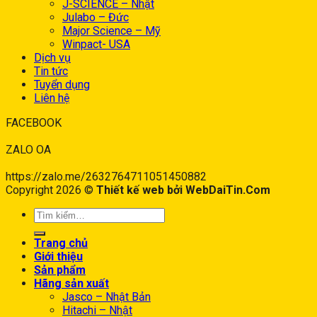
J-SCIENCE – Nhật
Julabo – Đức
Major Science – Mỹ
Winpact- USA
Dịch vụ
Tin tức
Tuyển dụng
Liên hệ
FACEBOOK
ZALO OA
https://zalo.me/2632764711051450882
Copyright 2026 ©
Thiết kế web bởi WebDaiTin.Com
Trang chủ
Giới thiệu
Sản phẩm
Hãng sản xuất
Jasco – Nhật Bản
Hitachi – Nhật