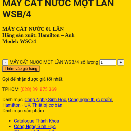
MÁY CẤT NƯỚC MỘT LẦN
WSB/4
MÁY CÁT NƯỚC 01 LẦN
Hãng sản xuất: Hamilton – Anh
Model: WSC/4
MÁY CẤT NƯỚC MỘT LẦN WSB/4 số lượng
Thêm vào giỏ hàng
Gọi để nhận được giá tốt nhất:
TP.HCM:
(028) 39. 875 369
Danh mục:
Công Nghệ Sinh Học
,
Công nghệ thực phẩm
,
Hamilton - UK
,
Thiết bị cơ bản
Danh mục sản phẩm
Catalogue Thành Khoa
Công Nghệ Sinh Học