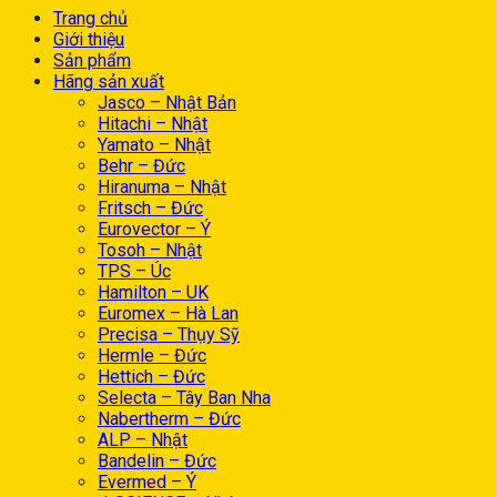
Trang chủ
Giới thiệu
Sản phẩm
Hãng sản xuất
Jasco – Nhật Bản
Hitachi – Nhật
Yamato – Nhật
Behr – Đức
Hiranuma – Nhật
Fritsch – Đức
Eurovector – Ý
Tosoh – Nhật
TPS – Úc
Hamilton – UK
Euromex – Hà Lan
Precisa – Thụy Sỹ
Hermle – Đức
Hettich – Đức
Selecta – Tây Ban Nha
Nabertherm – Đức
ALP – Nhật
Bandelin – Đức
Evermed – Ý