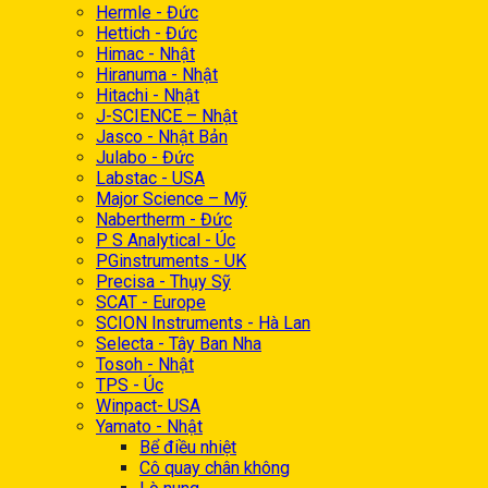
Hermle - Đức
Hettich - Đức
Himac - Nhật
Hiranuma - Nhật
Hitachi - Nhật
J-SCIENCE – Nhật
Jasco - Nhật Bản
Julabo - Đức
Labstac - USA
Major Science – Mỹ
Nabertherm - Đức
P S Analytical - Úc
PGinstruments - UK
Precisa - Thụy Sỹ
SCAT - Europe
SCION Instruments - Hà Lan
Selecta - Tây Ban Nha
Tosoh - Nhật
TPS - Úc
Winpact- USA
Yamato - Nhật
Bể điều nhiệt
Cô quay chân không