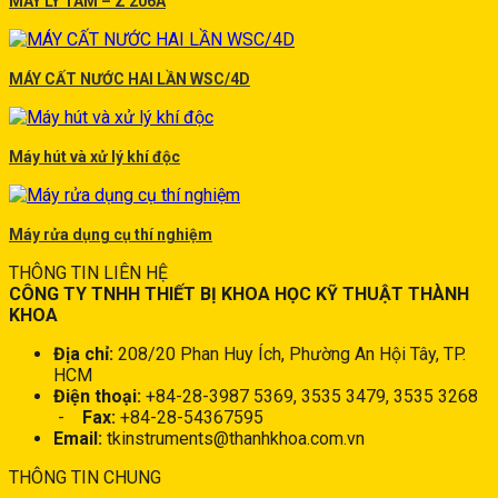
MÁY LY TÂM – Z 206A
MÁY CẤT NƯỚC HAI LẦN WSC/4D
Máy hút và xử lý khí độc
Máy rửa dụng cụ thí nghiệm
THÔNG TIN LIÊN HỆ
CÔNG TY TNHH THIẾT BỊ KHOA HỌC KỸ THUẬT THÀNH
KHOA
Địa chỉ:
208/20 Phan Huy Ích, Phường An Hội Tây, TP.
HCM
Điện thoại:
+84-28-3987 5369, 3535 3479, 3535 3268
-
Fax:
+84-28-54367595
Email:
tkinstruments@thanhkhoa.com.vn
THÔNG TIN CHUNG