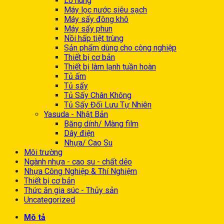
Lò nung
Máy lọc nước siêu sạch
Máy sấy đông khô
Máy sấy phun
Nồi hấp tiệt trùng
Sản phẩm dùng cho công nghiệp
Thiết bị cơ bản
Thiết bị làm lạnh tuần hoàn
Tủ ấm
Tủ sấy
Tủ Sấy Chân Không
Tủ Sấy Đối Lưu Tự Nhiên
Yasuda - Nhật Bản
Băng dính/ Màng film
Dây điện
Nhựa/ Cao Su
Môi trường
Ngành nhựa - cao su - chất dẻo
Nhựa Công Nghiệp & Thí Nghiệm
Thiết bị cơ bản
Thức ăn gia súc - Thủy sản
Uncategorized
Mô tả