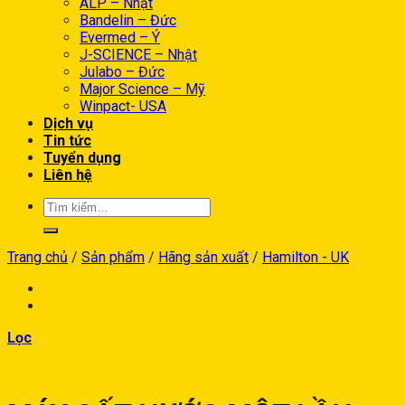
ALP – Nhật
Bandelin – Đức
Evermed – Ý
J-SCIENCE – Nhật
Julabo – Đức
Major Science – Mỹ
Winpact- USA
Dịch vụ
Tin tức
Tuyển dụng
Liên hệ
Trang chủ
/
Sản phẩm
/
Hãng sản xuất
/
Hamilton - UK
Lọc