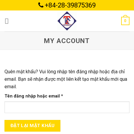
Skip
+84-28-39875369
to
content
0
MY ACCOUNT
Quên mật khẩu? Vui lòng nhập tên đăng nhập hoặc địa chỉ
email. Bạn sẽ nhận được một liên kết tạo mật khẩu mới qua
email.
Bắt
Tên đăng nhập hoặc email
*
buộc
ĐẶT LẠI MẬT KHẨU