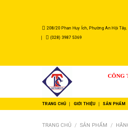
Skip
to
content
208/20 Phan Huy Ích, Phường An Hội Tây,
(028) 3987 5369
CÔNG 
TRANG CHỦ
GIỚI THIỆU
SẢN PHẨM
TRANG CHỦ
/
SẢN PHẨM
/
HÃN