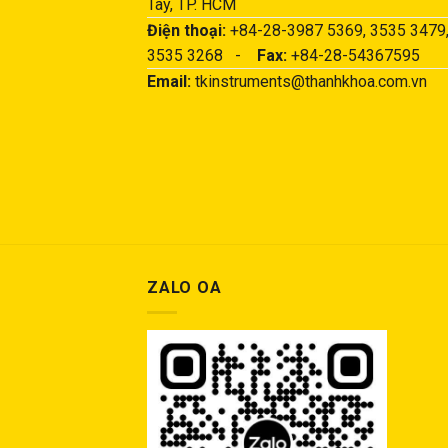
Tây, TP. HCM
Điện thoại:
+84-28-3987 5369, 3535 3479
3535 3268 -
Fax:
+84-28-54367595
Email:
tkinstruments@thanhkhoa.com.vn
ZALO OA