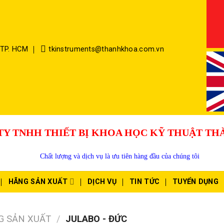
 TP. HCM
tkinstruments@thanhkhoa.com.vn
TY TNHH THIẾT BỊ KHOA HỌC KỸ THUẬT T
Chất lượng và dịch vụ là ưu tiên hàng đầu của chúng tôi
HÃNG SẢN XUẤT
DỊCH VỤ
TIN TỨC
TUYỂN DỤNG
G SẢN XUẤT
/
JULABO - ĐỨC