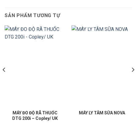
SẢN PHẨM TƯƠNG TỰ
MÁY ĐO ĐỘ RÃ THUỐC
MÁY LY TÂM SỮA NOVA
DTG 200i – Copley/ UK