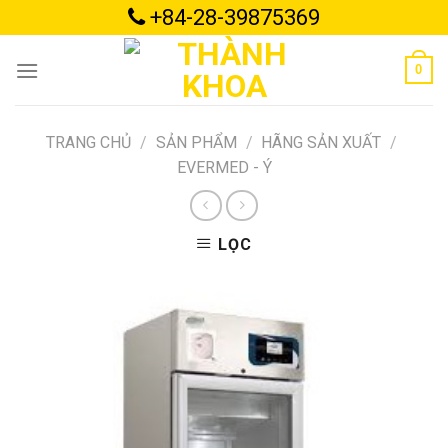
Skip
+84-28-39875369
to
content
0
TRANG CHỦ
/
SẢN PHẨM
/
HÃNG SẢN XUẤT
/
EVERMED - Ý
LỌC