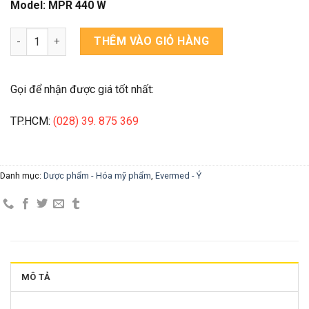
Model: MPR 440 W
TỦ MÁT BẢO QUẢN MẪU số lượng
THÊM VÀO GIỎ HÀNG
Gọi để nhận được giá tốt nhất:
TP.HCM:
(028) 39. 875 369
Danh mục:
Dược phẩm - Hóa mỹ phẩm
,
Evermed - Ý
MÔ TẢ