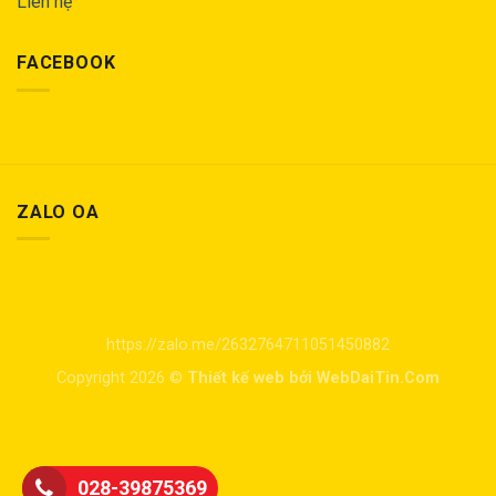
Liên hệ
FACEBOOK
ZALO OA
https://zalo.me/2632764711051450882
Copyright 2026 ©
Thiết kế web bởi WebDaiTin.Com
028-39875369