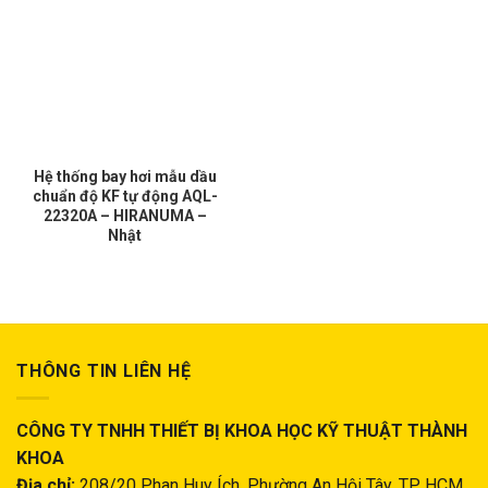
Hệ thống bay hơi mẫu dầu
chuẩn độ KF tự động AQL-
22320A – HIRANUMA –
Nhật
THÔNG TIN LIÊN HỆ
CÔNG TY TNHH THIẾT BỊ KHOA HỌC KỸ THUẬT THÀNH
KHOA
Địa chỉ:
208/20 Phan Huy Ích, Phường An Hội Tây, TP. HCM