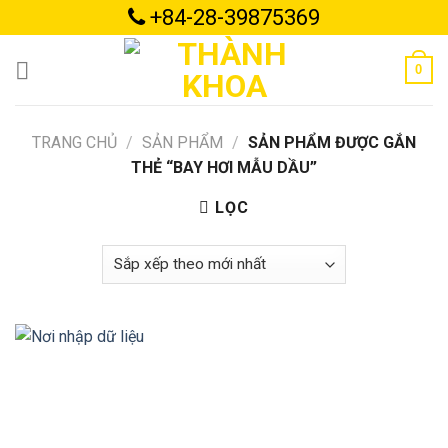
Skip
+84-28-39875369
to
content
0
TRANG CHỦ
/
SẢN PHẨM
/
SẢN PHẨM ĐƯỢC GẮN
THẺ “BAY HƠI MẪU DẦU”
LỌC