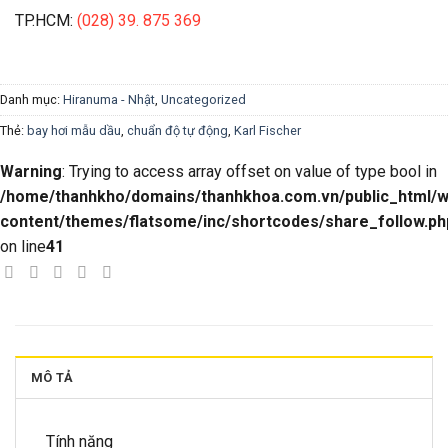
TP.HCM:
(028) 39. 875 369
Danh mục:
Hiranuma - Nhật
,
Uncategorized
Thẻ:
bay hơi mẫu dầu
,
chuẩn độ tự động
,
Karl Fischer
Warning
: Trying to access array offset on value of type bool in
/home/thanhkho/domains/thanhkhoa.com.vn/public_html/w
content/themes/flatsome/inc/shortcodes/share_follow.ph
on line
41
MÔ TẢ
Tính năng