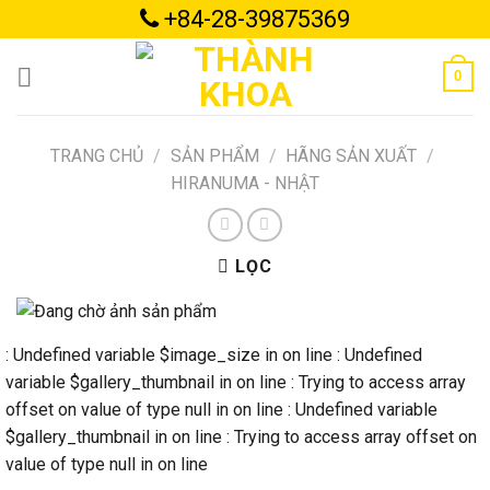
Skip
+84-28-39875369
to
content
0
TRANG CHỦ
/
SẢN PHẨM
/
HÃNG SẢN XUẤT
/
HIRANUMA - NHẬT
LỌC
: Undefined variable $image_size in
on line
: Undefined
variable $gallery_thumbnail in
on line
: Trying to access array
offset on value of type null in
on line
: Undefined variable
$gallery_thumbnail in
on line
: Trying to access array offset on
value of type null in
on line