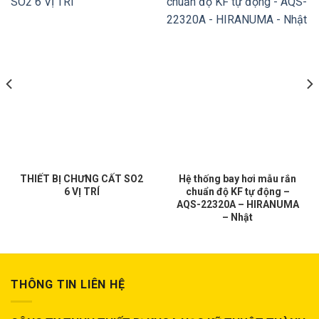
THIẾT BỊ CHƯNG CẤT SO2
Hệ thống bay hơi mẫu rắn
6 VỊ TRÍ
chuẩn độ KF tự động –
AQS-22320A – HIRANUMA
– Nhật
THÔNG TIN LIÊN HỆ