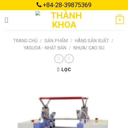
Skip
+84-28-39875369
to
content
0
TRANG CHỦ
/
SẢN PHẨM
/
HÃNG SẢN XUẤT
/
YASUDA - NHẬT BẢN
/
NHỰA/ CAO SU
LỌC