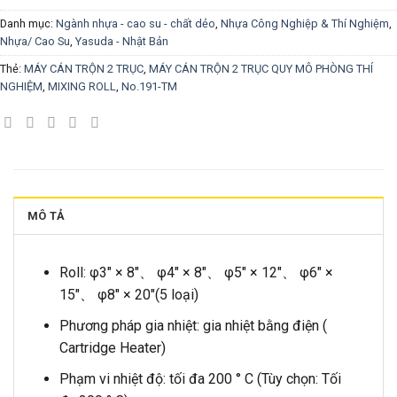
Danh mục:
Ngành nhựa - cao su - chất dẻo
,
Nhựa Công Nghiệp & Thí Nghiệm
,
Nhựa/ Cao Su
,
Yasuda - Nhật Bản
Thẻ:
MÁY CÁN TRỘN 2 TRỤC
,
MÁY CÁN TRỘN 2 TRỤC QUY MÔ PHÒNG THÍ
NGHIỆM
,
MIXING ROLL
,
No.191-TM
MÔ TẢ
Roll: φ3″ × 8″、 φ4″ × 8″、 φ5″ × 12″、 φ6″ ×
15″、 φ8″ × 20″(5 loại)
Phương pháp gia nhiệt: gia nhiệt bằng điện (
Cartridge Heater)
Phạm vi nhiệt độ: tối đa 200 ° C (Tùy chọn: Tối