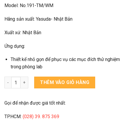
Model: No.191-TM/WM
Hãng sản xuất: Yasuda- Nhật Bản
Xuất xứ: Nhật Bản
Ứng dụng:
Thiết kế nhỏ gọn để phục vụ các mục đích thử nghiệm
trong phòng lab
TEST MIXING ROLL (MÁY CÁN TRỘN 2 TRỤC)-No.191-TM số lư
THÊM VÀO GIỎ HÀNG
Gọi để nhận được giá tốt nhất:
TP.HCM:
(028) 39. 875 369