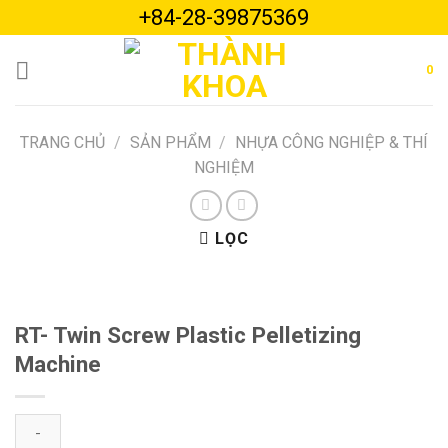
Skip
+84-28-39875369
to
content
0
TRANG CHỦ
/
SẢN PHẨM
/
NHỰA CÔNG NGHIỆP & THÍ
NGHIỆM
LỌC
RT- Twin Screw Plastic Pelletizing
Machine