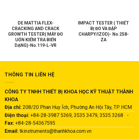
DE MATTIA FLEX-
IMPACT TESTER ( THIẾT
CRACKING AND CRACK
BỊ ĐO VA ĐẬP
GROWTH TESTER( MÁY ĐO
CHARPY/IZOD)- No.258-
UỐN KIỂM TRA BIẾN
ZA
DẠNG)-No.119-L-VR
THÔNG TIN LIÊN HỆ
CÔNG TY TNHH THIẾT BỊ KHOA HỌC KỸ THUẬT THÀNH
KHOA
Địa chỉ:
208/20 Phan Huy Ích, Phường An Hội Tây, TP. HCM
Điện thoại:
+84-28-3987 5369, 3535 3479, 3535 3268 -
Fax:
+84-28-54367595
Email:
tkinstruments@thanhkhoa.com.vn