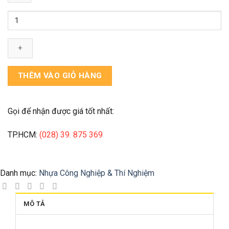
RT-
Twin
Screw
Plastic
Pelletizing
Machine
THÊM VÀO GIỎ HÀNG
số
lượng
Gọi để nhận được giá tốt nhất:
TP.HCM:
(028) 39. 875 369
Danh mục:
Nhựa Công Nghiệp & Thí Nghiệm
MÔ TẢ