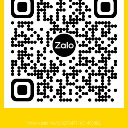
https://zalo.me/2632764711051450882