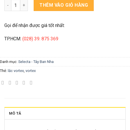
Máy lắc vortex Selecta VORTEX-VIB số lượng
THÊM VÀO GIỎ HÀNG
Gọi để nhận được giá tốt nhất:
TP.HCM:
(028) 39. 875 369
Danh mục:
Selecta - Tây Ban Nha
Thẻ:
lắc vortex
,
vortex
MÔ TẢ