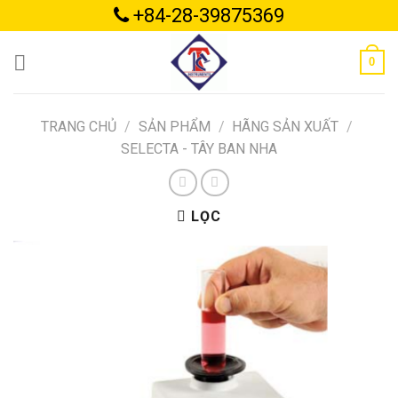
Skip
+84-28-39875369
to
content
0
TRANG CHỦ
/
SẢN PHẨM
/
HÃNG SẢN XUẤT
/
SELECTA - TÂY BAN NHA
LỌC