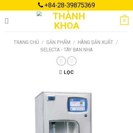
Skip
+84-28-39875369
to
content
0
TRANG CHỦ
/
SẢN PHẨM
/
HÃNG SẢN XUẤT
/
SELECTA - TÂY BAN NHA
LỌC