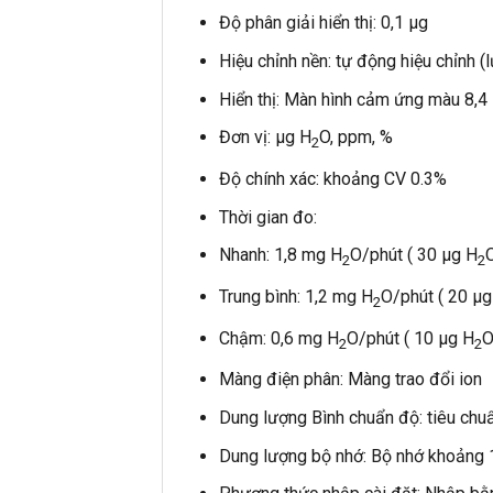
Độ phân giải hiển thị: 0,1 µg
Hiệu chỉnh nền: tự động hiệu chỉnh 
Hiển thị: Màn hình cảm ứng màu 8,4 
Đơn vị: µg H
O, ppm, %
2
Độ chính xác: khoảng CV 0.3%
Thời gian đo:
Nhanh: 1,8 mg H
O/phút ( 30 µg H
2
2
Trung bình: 1,2 mg H
O/phút ( 20 µg
2
Chậm: 0,6 mg H
O/phút ( 10 µg H
O
2
2
Màng điện phân: Màng trao đổi ion
Dung lượng Bình chuẩn độ: tiêu chu
Dung lượng bộ nhớ: Bộ nhớ khoảng 1