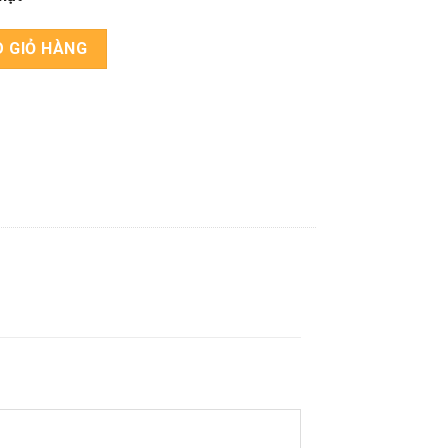
 MOICO-A19S số lượng
 GIỎ HÀNG