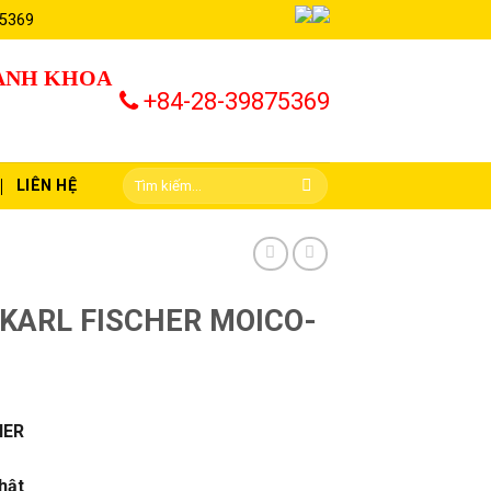
 5369
HÀNH KHOA
+84-28-39875369
LIÊN HỆ
KARL FISCHER MOICO-
HER
hật