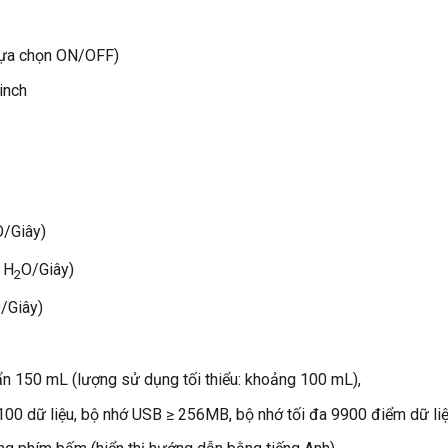
(lựa chọn ON/OFF)
inch
O/Giây)
 H
O/Giây)
2
/Giây)
ẩn 150 mL (lượng sử dụng tối thiểu: khoảng 100 mL),
00 dữ liệu, bộ nhớ USB ≥ 256MB, bộ nhớ tối đa 9900 điểm dữ li