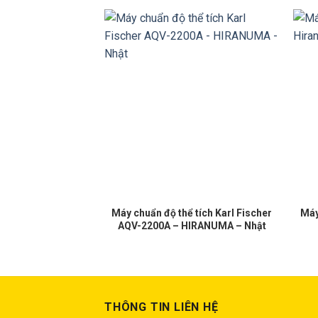
điện lượng Karl
Máy chuẩn độ thể tích Karl Fischer
Máy
2200A – HIRANUMA
AQV-2200A – HIRANUMA – Nhật
ật Bản
THÔNG TIN LIÊN HỆ