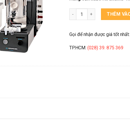
MÁY CHUẨN ĐỘ KARL FISCHER
THÊM VÀO
Gọi để nhận được giá tốt nhất:
TP.HCM:
(028) 39. 875 369