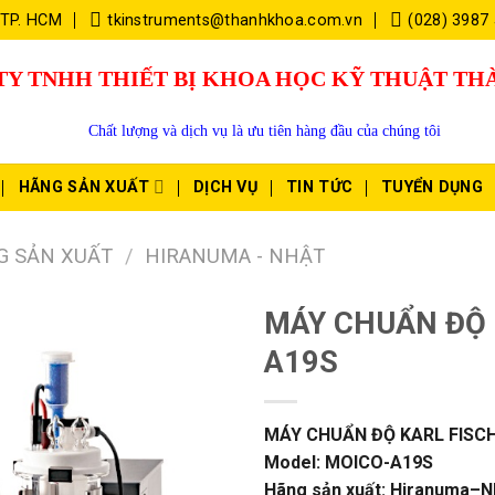
 TP. HCM
tkinstruments@thanhkhoa.com.vn
(028) 3987
TY TNHH THIẾT BỊ KHOA HỌC KỸ THUẬT T
Chất lượng và dịch vụ là ưu tiên hàng đầu của chúng tôi
HÃNG SẢN XUẤT
DỊCH VỤ
TIN TỨC
TUYỂN DỤNG
G SẢN XUẤT
/
HIRANUMA - NHẬT
MÁY CHUẨN ĐỘ 
A19S
MÁY CHUẨN ĐỘ KARL FISC
Model: MOICO-A19S
Hãng sản xuất: Hiranuma–N