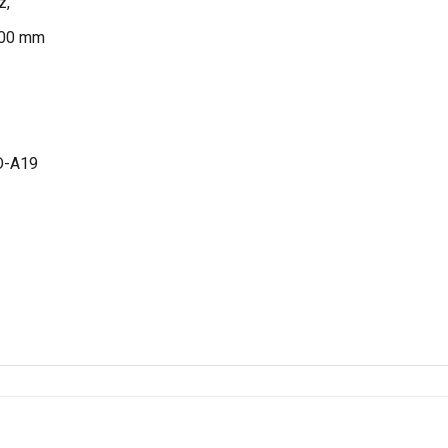
z,
300 mm
O-A19