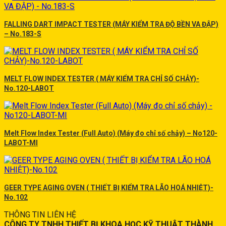
FALLING DART IMPACT TESTER (MÁY KIỂM TRA ĐỘ BỀN VA ĐẬP)
– No.183-S
MELT FLOW INDEX TESTER ( MÁY KIỂM TRA CHỈ SỐ CHẢY)-
No.120-LABOT
Melt Flow Index Tester (Full Auto) (Máy đo chỉ số chảy) – No120-
LABOT-MI
GEER TYPE AGING OVEN ( THIẾT BỊ KIỂM TRA LÃO HOÁ NHIỆT)-
No.102
THÔNG TIN LIÊN HỆ
CÔNG TY TNHH THIẾT BỊ KHOA HỌC KỸ THUẬT THÀNH