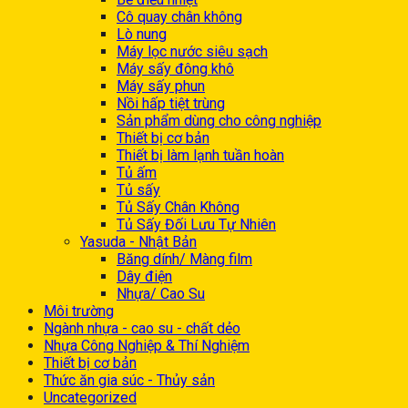
Cô quay chân không
Lò nung
Máy lọc nước siêu sạch
Máy sấy đông khô
Máy sấy phun
Nồi hấp tiệt trùng
Sản phẩm dùng cho công nghiệp
Thiết bị cơ bản
Thiết bị làm lạnh tuần hoàn
Tủ ấm
Tủ sấy
Tủ Sấy Chân Không
Tủ Sấy Đối Lưu Tự Nhiên
Yasuda - Nhật Bản
Băng dính/ Màng film
Dây điện
Nhựa/ Cao Su
Môi trường
Ngành nhựa - cao su - chất dẻo
Nhựa Công Nghiệp & Thí Nghiệm
Thiết bị cơ bản
Thức ăn gia súc - Thủy sản
Uncategorized