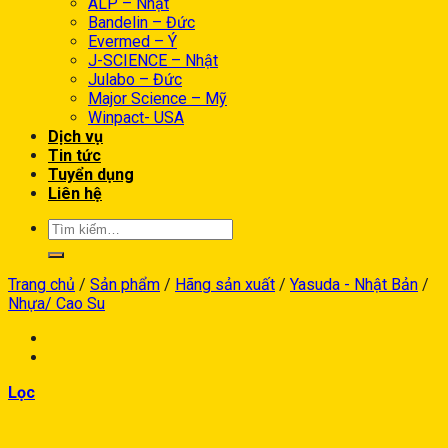
ALP – Nhật
Bandelin – Đức
Evermed – Ý
J-SCIENCE – Nhật
Julabo – Đức
Major Science – Mỹ
Winpact- USA
Dịch vụ
Tin tức
Tuyển dụng
Liên hệ
Trang chủ
/
Sản phẩm
/
Hãng sản xuất
/
Yasuda - Nhật Bản
/
Nhựa/ Cao Su
Lọc