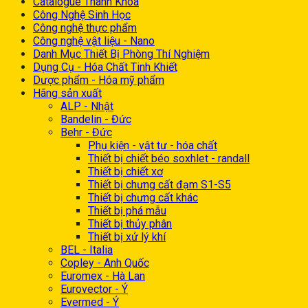
Catalogue Thành Khoa
Công Nghệ Sinh Học
Công nghệ thực phẩm
Công nghệ vật liệu - Nano
Danh Mục Thiết Bị Phòng Thí Nghiệm
Dụng Cụ - Hóa Chất Tinh Khiết
Dược phẩm - Hóa mỹ phẩm
Hãng sản xuất
ALP - Nhật
Bandelin - Đức
Behr - Đức
Phụ kiện - vật tư - hóa chất
Thiết bị chiết béo soxhlet - randall
Thiết bị chiết xơ
Thiết bị chưng cất đạm S1-S5
Thiết bị chưng cất khác
Thiết bị phá mẫu
Thiết bị thủy phân
Thiết bị xử lý khí
BEL - Italia
Copley - Anh Quốc
Euromex - Hà Lan
Eurovector - Ý
Evermed - Ý