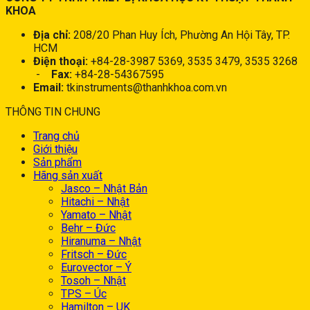
KHOA
Địa chỉ:
208/20 Phan Huy Ích, Phường An Hội Tây, TP.
HCM
Điện thoại:
+84-28-3987 5369, 3535 3479, 3535 3268
-
Fax:
+84-28-54367595
Email:
tkinstruments@thanhkhoa.com.vn
THÔNG TIN CHUNG
Trang chủ
Giới thiệu
Sản phẩm
Hãng sản xuất
Jasco – Nhật Bản
Hitachi – Nhật
Yamato – Nhật
Behr – Đức
Hiranuma – Nhật
Fritsch – Đức
Eurovector – Ý
Tosoh – Nhật
TPS – Úc
Hamilton – UK