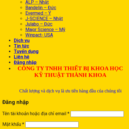
ALP – Nhật
Bandelin – Đức
Evermed – Ý
J-SCIENCE – Nhật
Julabo – Đức
Major Science – Mỹ
Winpact- USA
Dịch vụ
Tin tức
Tuyển dụng
Liên hệ
Đăng nhập
CÔNG TY TNHH THIẾT BỊ KHOA HỌC
KỸ THUẬT THÀNH KHOA
Chất lượng và dịch vụ là ưu tiên hàng đầu của chúng tôi
Đăng nhập
Tên tài khoản hoặc địa chỉ email
*
Mật khẩu
*