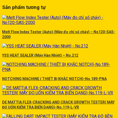
Sản phẩm tương tự
Melt Flow Index Tester (Auto) (Máy đo chỉ số chảy) – No120-SAS-
2000
YSS HEAT SEALER (Máy Hàn Nhiệt) – No.212
NOTCHING MACHINE ( THIẾT BỊ KHẮC NOTCH)-No.189-PNA
DE MATTIA FLEX-CRACKING AND CRACK GROWTH TESTER( MÁY
ĐO UỐN KIỂM TRA BIẾN DẠNG)-No.119-L-VR