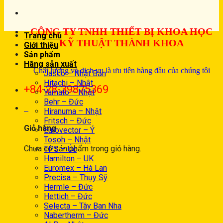
CÔNG TY TNHH THIẾT BỊ KHOA HỌC
Trang chủ
KỸ THUẬT THÀNH KHOA
Giới thiệu
Sản phẩm
Hãng sản xuất
Chất lượng và dịch vụ là ưu tiên hàng đầu của chúng tôi
Jasco – Nhật Bản
Hitachi – Nhật
+84-28-39875369
Yamato – Nhật
Behr – Đức
0
Hiranuma – Nhật
Fritsch – Đức
Giỏ hàng
Eurovector – Ý
Tosoh – Nhật
Chưa có sản phẩm trong giỏ hàng.
TPS – Úc
Hamilton – UK
Euromex – Hà Lan
Precisa – Thụy Sỹ
Hermle – Đức
Hettich – Đức
Selecta – Tây Ban Nha
Nabertherm – Đức