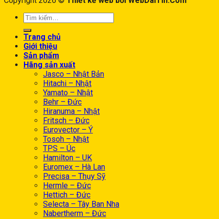
Copyright 2026 ©
Thiết kế web bởi WebDaiTin.Com
Trang chủ
Giới thiệu
Sản phẩm
Hãng sản xuất
Jasco – Nhật Bản
Hitachi – Nhật
Yamato – Nhật
Behr – Đức
Hiranuma – Nhật
Fritsch – Đức
Eurovector – Ý
Tosoh – Nhật
TPS – Úc
Hamilton – UK
Euromex – Hà Lan
Precisa – Thụy Sỹ
Hermle – Đức
Hettich – Đức
Selecta – Tây Ban Nha
Nabertherm – Đức