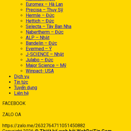
Euromex – Hà Lan
Precisa – Thụy Sỹ
Hermle – Đức
Hettich – Đức
Selecta – Tây Ban Nha
Nabertherm – Đức
ALP – Nhật
Bandelin – Đức
Evermed – Ý
J-SCIENCE – Nhật
Julabo – Đức
Major Science – Mỹ
Winpact- USA
Dịch vụ
Tin tức
Tuyển dụng
Liên hệ
FACEBOOK
ZALO OA
https://zalo.me/2632764711051450882