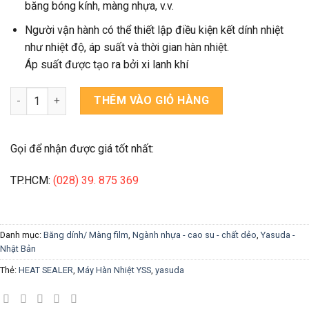
băng bóng kính, màng nhựa, v.v.
Người vận hành có thể thiết lập điều kiện kết dính nhiệt
như nhiệt độ, áp suất và thời gian hàn nhiệt.
Áp suất được tạo ra bởi xi lanh khí
YSS HEAT SEALER (Máy Hàn Nhiệt) - No.212 số lượng
THÊM VÀO GIỎ HÀNG
Gọi để nhận được giá tốt nhất:
TP.HCM:
(028) 39. 875 369
Danh mục:
Băng dính/ Màng film
,
Ngành nhựa - cao su - chất dẻo
,
Yasuda -
Nhật Bản
Thẻ:
HEAT SEALER
,
Máy Hàn Nhiệt YSS
,
yasuda