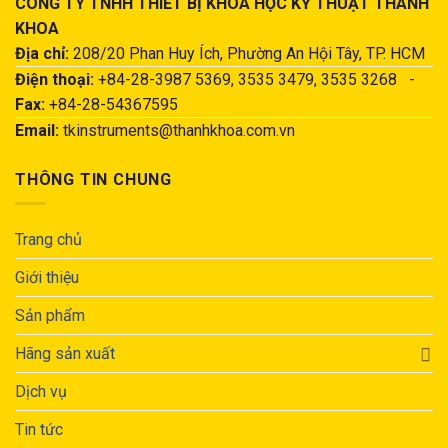
CÔNG TY TNHH THIẾT BỊ KHOA HỌC KỸ THUẬT THÀNH
KHOA
Địa chỉ:
208/20 Phan Huy Ích, Phường An Hội Tây, TP. HCM
Điện thoại:
+84-28-3987 5369, 3535 3479, 3535 3268 -
Fax:
+84-28-54367595
Email:
tkinstruments@thanhkhoa.com.vn
THÔNG TIN CHUNG
Trang chủ
Giới thiệu
Sản phẩm
Hãng sản xuất
Dịch vụ
Tin tức