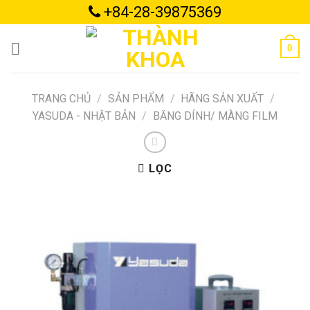
Skip
+84-28-39875369
to
content
0
TRANG CHỦ
/
SẢN PHẨM
/
HÃNG SẢN XUẤT
/
YASUDA - NHẬT BẢN
/
BĂNG DÍNH/ MÀNG FILM
LỌC