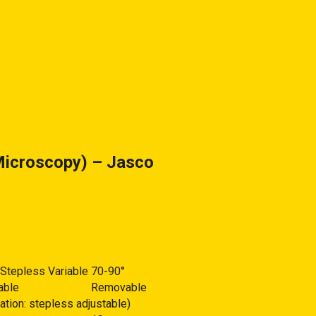
 Microscopy) – Jasco
Stepless Variable
70-90°
able
Removable
tion: stepless adjustable)