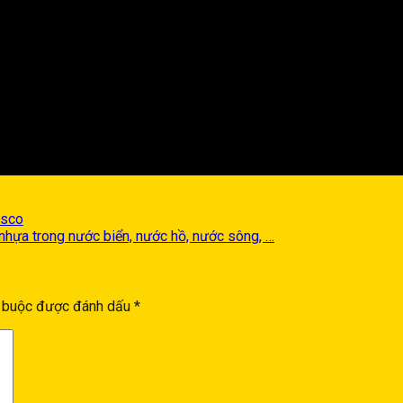
asco
 nhựa trong nước biển, nước hồ, nước sông, …
t buộc được đánh dấu
*