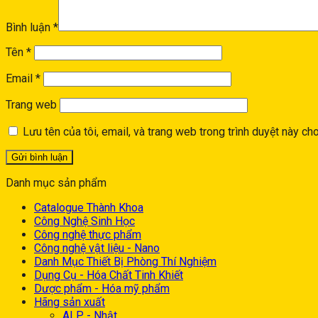
Bình luận
*
Tên
*
Email
*
Trang web
Lưu tên của tôi, email, và trang web trong trình duyệt này cho 
Danh mục sản phẩm
Catalogue Thành Khoa
Công Nghệ Sinh Học
Công nghệ thực phẩm
Công nghệ vật liệu - Nano
Danh Mục Thiết Bị Phòng Thí Nghiệm
Dụng Cụ - Hóa Chất Tinh Khiết
Dược phẩm - Hóa mỹ phẩm
Hãng sản xuất
ALP - Nhật