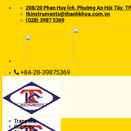
Skip
208/20 Phan Huy Ích, Phường An Hội Tây, T
to
tkinstruments@thanhkhoa.com.vn
content
(028) 3987 5369
+84-28-39875369
Trang chủ
Giới thiệu