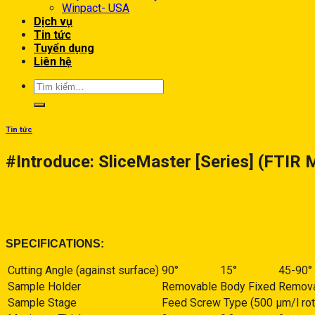
Winpact- USA
Dịch vụ
Tin tức
Tuyển dụng
Liên hệ
Tin tức
#Introduce: SliceMaster [Series] (FTIR
11
Th3
SPECIFICATIONS:
Cutting Angle (against surface)
90°
15°
45-90° 
Sample Holder
Removable
Body Fixed
Remov
Sample Stage
Feed Screw Type (500 μm/l rota