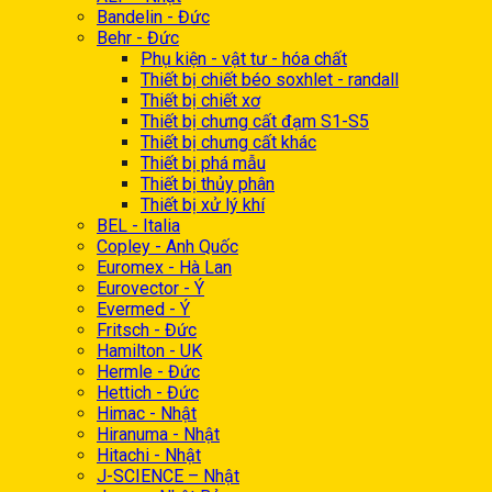
Bandelin - Đức
Behr - Đức
Phụ kiện - vật tư - hóa chất
Thiết bị chiết béo soxhlet - randall
Thiết bị chiết xơ
Thiết bị chưng cất đạm S1-S5
Thiết bị chưng cất khác
Thiết bị phá mẫu
Thiết bị thủy phân
Thiết bị xử lý khí
BEL - Italia
Copley - Anh Quốc
Euromex - Hà Lan
Eurovector - Ý
Evermed - Ý
Fritsch - Đức
Hamilton - UK
Hermle - Đức
Hettich - Đức
Himac - Nhật
Hiranuma - Nhật
Hitachi - Nhật
J-SCIENCE – Nhật