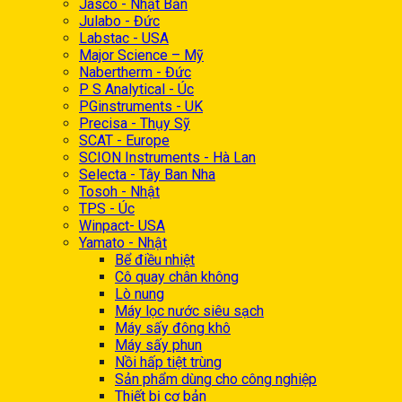
Jasco - Nhật Bản
Julabo - Đức
Labstac - USA
Major Science – Mỹ
Nabertherm - Đức
P S Analytical - Úc
PGinstruments - UK
Precisa - Thụy Sỹ
SCAT - Europe
SCION Instruments - Hà Lan
Selecta - Tây Ban Nha
Tosoh - Nhật
TPS - Úc
Winpact- USA
Yamato - Nhật
Bể điều nhiệt
Cô quay chân không
Lò nung
Máy lọc nước siêu sạch
Máy sấy đông khô
Máy sấy phun
Nồi hấp tiệt trùng
Sản phẩm dùng cho công nghiệp
Thiết bị cơ bản