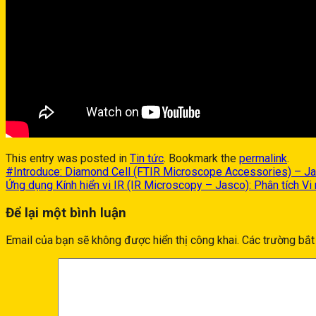
This entry was posted in
Tin tức
. Bookmark the
permalink
.
#Introduce: Diamond Cell (FTIR Microscope Accessories) – J
Ứng dụng Kính hiển vi IR (IR Microscopy – Jasco): Phân tích Vi
Để lại một bình luận
Email của bạn sẽ không được hiển thị công khai.
Các trường bắ