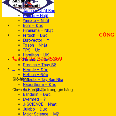
Sản phẩm
Hãng sản xuất
Jasco – Nhật Bản
Hitachi – Nhật
Yamato – Nhật
Behr – Đức
Hiranuma – Nhật
CÔNG 
Fritsch – Đức
Eurovector – Ý
Tosoh – Nhật
TPS – Úc
Hamilton – UK
+84-28-39875369
Euromex – Hà Lan
Precisa – Thụy Sỹ
0
Hermle – Đức
Hettich – Đức
Giỏ hàng
Selecta – Tây Ban Nha
Nabertherm – Đức
ALP – Nhật
Chưa có sản phẩm trong giỏ hàng.
Bandelin – Đức
Evermed – Ý
J-SCIENCE – Nhật
Julabo – Đức
Major Science – Mỹ