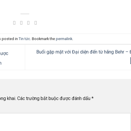
s posted in
Tin tức
. Bookmark the
permalink
.
Buổi gặp mặt với Đại diện đến từ hãng Behr –
Dược
h
ng khai.
Các trường bắt buộc được đánh dấu
*