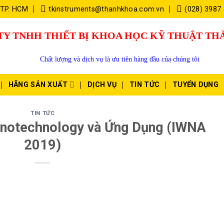
 TP. HCM
tkinstruments@thanhkhoa.com.vn
(028) 3987
TY TNHH THIẾT BỊ KHOA HỌC KỸ THUẬT T
Chất lượng và dịch vụ là ưu tiên hàng đầu của chúng tôi
HÃNG SẢN XUẤT
DỊCH VỤ
TIN TỨC
TUYỂN DỤNG
TIN TỨC
anotechnology và Ứng Dụng (IWNA
2019)