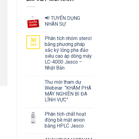
📢 TUYỂN DỤNG
NHÂN SỰ
Phân tích nhóm sterol
30
bằng phương pháp
Th9
sắc ký lỏng pha đảo
siêu cao áp dòng máy
LC-4000 Jasco –
Nhật Bản
Thư mời tham dự
Webinar: “KHÁM PHÁ
MÁY NGHIỀN BI ĐA
LĨNH VỰC”
Phân tích chất hoạt
động bề mặt anion
bằng HPLC Jasco