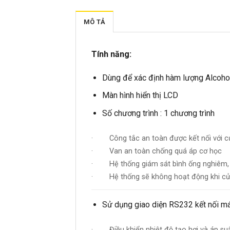
MÔ TẢ
Tính năng:
Dùng để xác định hàm lượng Alcoho
Màn hình hiển thị LCD
Số chương trình : 1 chương trình
· Công tắc an toàn được kết nối với củ
· Van an toàn chống quá áp cơ học
· Hệ thống giám sát bình ống nghiêm, 
· Hệ thống sẽ không hoạt động khi cử
Sử dụng giao diện RS232 kết nối má
· Điều khiển nhiệt độ tạo hơi và áp suấ