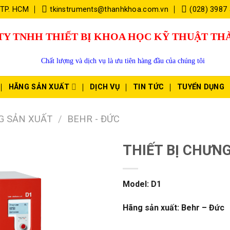
 TP. HCM
tkinstruments@thanhkhoa.com.vn
(028) 3987
TY TNHH THIẾT BỊ KHOA HỌC KỸ THUẬT T
Chất lượng và dịch vụ là ưu tiên hàng đầu của chúng tôi
HÃNG SẢN XUẤT
DỊCH VỤ
TIN TỨC
TUYỂN DỤNG
G SẢN XUẤT
/
BEHR - ĐỨC
THIẾT BỊ CHƯN
Model: D1
Hãng sản xuất: Behr – Đức