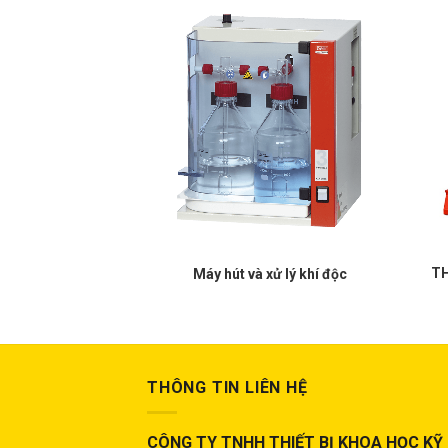
56BH – Badelin –
TH
Máy hút và xử lý khí độc
ức
THÔNG TIN LIÊN HỆ
CÔNG TY TNHH THIẾT BỊ KHOA HỌC KỸ