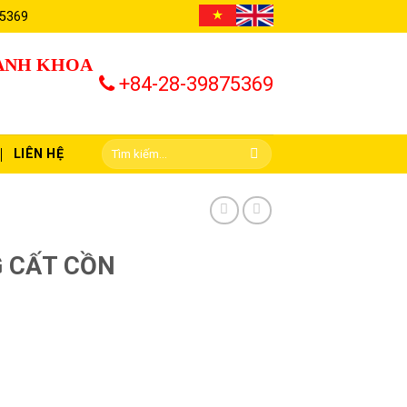
 5369
HÀNH KHOA
+84-28-39875369
LIÊN HỆ
G CẤT CỒN