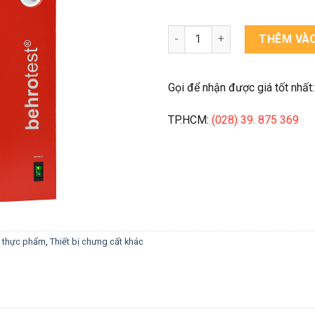
THIẾT BỊ CHƯNG CẤT CỒN số 
THÊM VÀO
Gọi để nhận được giá tốt nhất:
TP.HCM:
(028) 39. 875 369
 thực phẩm
,
Thiết bị chưng cất khác