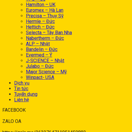
Hamilton – UK
Euromex – Hà Lan
Precisa – Thụy Sỹ
Hermle – Đức
Hettich – Đức
Selecta – Tây Ban Nha
Nabertherm – Đức
ALP – Nhật
Bandelin – Đức
Evermed – Ý
J-SCIENCE – Nhật
Julabo – Đức
Major Science – Mỹ
Winpact- USA
Dịch vụ
Tin tức
Tuyển dụng
Liên hệ
FACEBOOK
ZALO OA