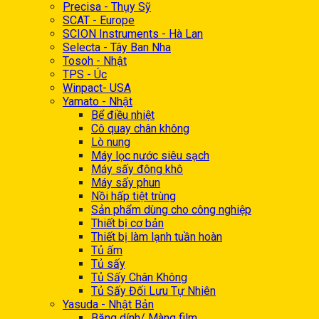
Precisa - Thụy Sỹ
SCAT - Europe
SCION Instruments - Hà Lan
Selecta - Tây Ban Nha
Tosoh - Nhật
TPS - Úc
Winpact- USA
Yamato - Nhật
Bể điều nhiệt
Cô quay chân không
Lò nung
Máy lọc nước siêu sạch
Máy sấy đông khô
Máy sấy phun
Nồi hấp tiệt trùng
Sản phẩm dùng cho công nghiệp
Thiết bị cơ bản
Thiết bị làm lạnh tuần hoàn
Tủ ấm
Tủ sấy
Tủ Sấy Chân Không
Tủ Sấy Đối Lưu Tự Nhiên
Yasuda - Nhật Bản
Băng dính/ Màng film