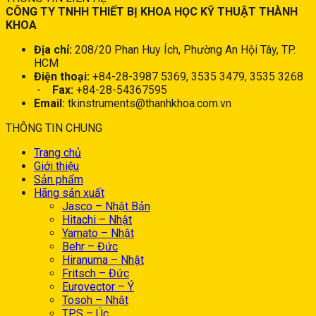
CÔNG TY TNHH THIẾT BỊ KHOA HỌC KỸ THUẬT THÀNH
KHOA
Địa chỉ:
208/20 Phan Huy Ích, Phường An Hội Tây, TP.
HCM
Điện thoại:
+84-28-3987 5369, 3535 3479, 3535 3268
-
Fax:
+84-28-54367595
Email:
tkinstruments@thanhkhoa.com.vn
THÔNG TIN CHUNG
Trang chủ
Giới thiệu
Sản phẩm
Hãng sản xuất
Jasco – Nhật Bản
Hitachi – Nhật
Yamato – Nhật
Behr – Đức
Hiranuma – Nhật
Fritsch – Đức
Eurovector – Ý
Tosoh – Nhật
TPS – Úc