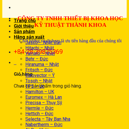
CÔNG TY TNHH THIẾT BỊ KHOA HỌC
Trang chủ
KỸ THUẬT THÀNH KHOA
Giới thiệu
Sản phẩm
Hãng sản xuất
Chất lượng và dịch vụ là ưu tiên hàng đầu của chúng tôi
Jasco – Nhật Bản
Hitachi – Nhật
+84-28-39875369
Yamato – Nhật
Behr – Đức
0
Hiranuma – Nhật
Fritsch – Đức
Giỏ hàng
Eurovector – Ý
Tosoh – Nhật
Chưa có sản phẩm trong giỏ hàng.
TPS – Úc
Hamilton – UK
Euromex – Hà Lan
Precisa – Thụy Sỹ
Hermle – Đức
Hettich – Đức
Selecta – Tây Ban Nha
Nabertherm – Đức