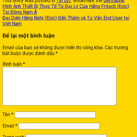
This entry was posted in
Tin tức
. Bookmark the
permalink
.
Hình Ảnh Thiết Bị Thực Tế Từ Đại Lý Của Hãng Fritsch (Đức)
Tại Đông Nam Á
Đại Diện Hãng Behr (Đức) Đến Thăm và Tư Vấn End User tại
Việt Nam
Để lại một bình luận
Email của bạn sẽ không được hiển thị công khai.
Các trường
bắt buộc được đánh dấu
*
Bình luận
*
Tên
*
Email
*