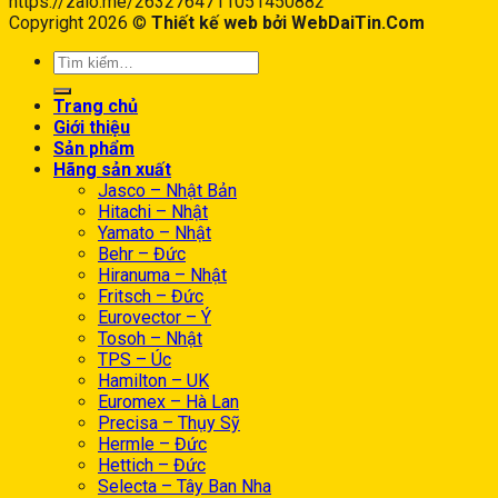
https://zalo.me/2632764711051450882
Copyright 2026 ©
Thiết kế web bởi WebDaiTin.Com
Trang chủ
Giới thiệu
Sản phẩm
Hãng sản xuất
Jasco – Nhật Bản
Hitachi – Nhật
Yamato – Nhật
Behr – Đức
Hiranuma – Nhật
Fritsch – Đức
Eurovector – Ý
Tosoh – Nhật
TPS – Úc
Hamilton – UK
Euromex – Hà Lan
Precisa – Thụy Sỹ
Hermle – Đức
Hettich – Đức
Selecta – Tây Ban Nha