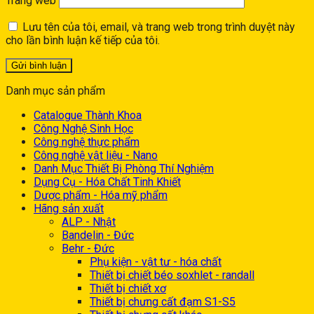
Trang web
Lưu tên của tôi, email, và trang web trong trình duyệt này
cho lần bình luận kế tiếp của tôi.
Danh mục sản phẩm
Catalogue Thành Khoa
Công Nghệ Sinh Học
Công nghệ thực phẩm
Công nghệ vật liệu - Nano
Danh Mục Thiết Bị Phòng Thí Nghiệm
Dụng Cụ - Hóa Chất Tinh Khiết
Dược phẩm - Hóa mỹ phẩm
Hãng sản xuất
ALP - Nhật
Bandelin - Đức
Behr - Đức
Phụ kiện - vật tư - hóa chất
Thiết bị chiết béo soxhlet - randall
Thiết bị chiết xơ
Thiết bị chưng cất đạm S1-S5