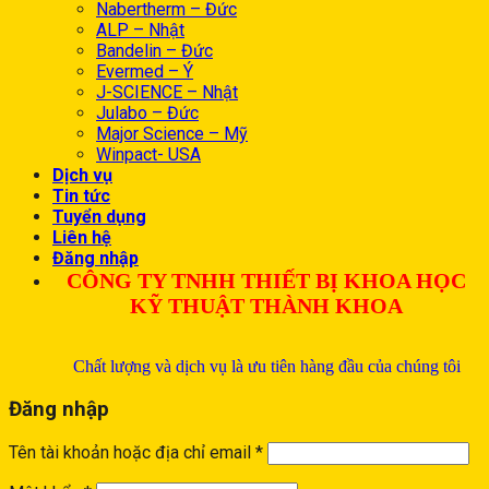
Nabertherm – Đức
ALP – Nhật
Bandelin – Đức
Evermed – Ý
J-SCIENCE – Nhật
Julabo – Đức
Major Science – Mỹ
Winpact- USA
Dịch vụ
Tin tức
Tuyển dụng
Liên hệ
Đăng nhập
CÔNG TY TNHH THIẾT BỊ KHOA HỌC
KỸ THUẬT THÀNH KHOA
Chất lượng và dịch vụ là ưu tiên hàng đầu của chúng tôi
Đăng nhập
Tên tài khoản hoặc địa chỉ email
*