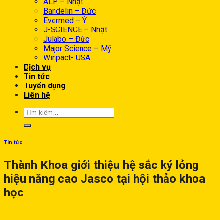
ALP – Nhật
Bandelin – Đức
Evermed – Ý
J-SCIENCE – Nhật
Julabo – Đức
Major Science – Mỹ
Winpact- USA
Dịch vụ
Tin tức
Tuyển dụng
Liên hệ
Tin tức
Thành Khoa giới thiệu hệ sắc ký lỏng
hiệu năng cao Jasco tại hội thảo khoa
học