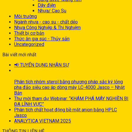
Dây điện
Nhựa/ Cao Su
Môi trường
Ngành nhựa - cao su - chất dẻo
Nhựa Công Nghiệp & Thí Nghiệm
Thiết bị cơ bản
Thức ăn gia súc - Thủy sản
Uncategorized
Bài viết mới nhất
📢 TUYỂN DỤNG NHÂN SỰ
30
Th9
Phân tích nhóm sterol bằng phương pháp sắc ký lỏng
pha đảo siêu cao áp dòng máy LC-4000 Jasco – Nhật
Bản
Thư mời tham dự Webinar: “KHÁM PHÁ MÁY NGHIỀN BI
ĐA LĨNH VỰC”
Phân tích chất hoạt động bề mặt anion bằng HPLC
Jasco
ANALYTICA VIETNAM 2025
THÔNG TIN LIÊN HỆ