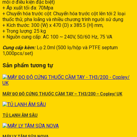
môi ở điều kiện đặc biệt)
+ Áp xuất tối đa: 70Mpa
+ Chuyển hóa trước cột: Chuyển hóa trước cột lên tới 2 loại
thuốc thử, pha loãng và nhiều chương trình người sử dụng
+ Kích thước: 300 (W) x 470 (D) x 385.5 (H) mm,
+ Trọng lượng: 25 kg
+ Nguồn cung cấp: AC 100 ~ 240V, 50/60 Hz, 75 VA
Cung cấp kèm:
Lọ 2.0ml (500 lọ/hộp và PTFE septum
1,000pcs/set)
Sản phẩm tương tự
MÁY ĐO ĐỘ CỨNG THUỐC CẦM TAY – TH3/200 – Copley/ UK
TỦ LẠNH ÂM SÂU
MÁY LY TÂM SỮA NOVA