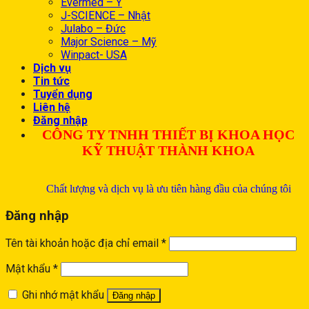
Evermed – Ý
J-SCIENCE – Nhật
Julabo – Đức
Major Science – Mỹ
Winpact- USA
Dịch vụ
Tin tức
Tuyển dụng
Liên hệ
Đăng nhập
CÔNG TY TNHH THIẾT BỊ KHOA HỌC
KỸ THUẬT THÀNH KHOA
Chất lượng và dịch vụ là ưu tiên hàng đầu của chúng tôi
Đăng nhập
Tên tài khoản hoặc địa chỉ email
*
Mật khẩu
*
Ghi nhớ mật khẩu
Đăng nhập