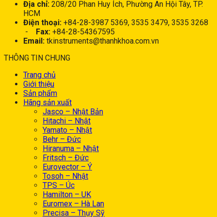
Địa chỉ:
208/20 Phan Huy Ích, Phường An Hội Tây, TP.
HCM
Điện thoại:
+84-28-3987 5369, 3535 3479, 3535 3268
-
Fax:
+84-28-54367595
Email:
tkinstruments@thanhkhoa.com.vn
THÔNG TIN CHUNG
Trang chủ
Giới thiệu
Sản phẩm
Hãng sản xuất
Jasco – Nhật Bản
Hitachi – Nhật
Yamato – Nhật
Behr – Đức
Hiranuma – Nhật
Fritsch – Đức
Eurovector – Ý
Tosoh – Nhật
TPS – Úc
Hamilton – UK
Euromex – Hà Lan
Precisa – Thụy Sỹ