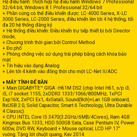
Hệ điều hành: Thích hợp hệ điều hành Windows 7 Professional
32/64 bit, Windows 8.1 Professional 32/64 bit
+ Phần cứng có thể điều khiển được: LC-4000 Series, X-LC
3000 Series, LC-2000 Series, điều khiển lên tới 4 hệ thống, tối
đa 20 hệ thống đăng ký
+ Hệ thống điều khiển: Điều khiển trự tiếp thiết bị bởi Director
mode,
+ Chương trình thời gian bởi Control Method
+ Đo phổ
+ Phòng chống việc sử dụng trái phép bằng cách khóa bảo
mật
+ Tín hiệu vào dạng Analog
+ Lên tới 4 kênh vào đồng thời cho một LC-Net II/ADC
♦ MÁY TÍNH ĐỂ BÀN
+ Main GIGABYTE™ GIGA -H61M DS2 (chip Intel H61, s/p i3,
i5, i7 socket 1155, 2xDDR3 1333/1066/800MHz, 1xPCI
Exp16X, 2xPCI Ex1, 4xSataII, Sound(8ch)+Lan 1GB onboard,
8xUSB 2.0, Solid Capacitor, Smart 6 Technology, Ultra Durable
4 Classic).
+ CPU INTEL Core I5 3470(3.2GHz/6MB/4Cores), Ram 4GB
Kingmax Bus 1333, HDD 500GB Sata, Case Pentium IV, Power
600w, DVD RW, Keyboard + Mouse optical, LCD HP 17”
vuông. Tặng lót chuột quang, Kav 2014.