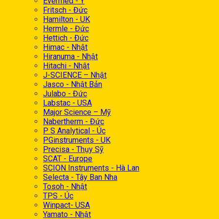
Evermed - Ý
Fritsch - Đức
Hamilton - UK
Hermle - Đức
Hettich - Đức
Himac - Nhật
Hiranuma - Nhật
Hitachi - Nhật
J-SCIENCE – Nhật
Jasco - Nhật Bản
Julabo - Đức
Labstac - USA
Major Science – Mỹ
Nabertherm - Đức
P S Analytical - Úc
PGinstruments - UK
Precisa - Thụy Sỹ
SCAT - Europe
SCION Instruments - Hà Lan
Selecta - Tây Ban Nha
Tosoh - Nhật
TPS - Úc
Winpact- USA
Yamato - Nhật