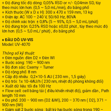
+ Độ đúng tốc độ dòng: 0,05% RSD or +/- 0,04min SD, tùy
theo mức lớn hơn. (0,5 ~ 5,0 mL/min), đo bằng phổ
+ Kích thước (W x D x H): 300 x 470 x 159 mm, 13 kg
+ Điện áp: AC 100 – 240 V, 50/60 Hz, 80VA
+ Độ chính xác trộn: ± 0,8% (5 ~ 95%, 0,5 ~ 5,0 mL/phút)
+ Độ đúng trộn: 0,25% RSD hoặc ±0,02 phút , tùy theo mức độ
lớn hơn. (0,5 ~ 5,0 mL/ phút) , đo bằng phổ
♦ ĐẦU DÒ UV-VIS
Model: UV-4070
Thông số kỹ thuật:
+ Đèn nguồn: đèn D2 + Đèn WI
+ Bước sóng: 190 – 900 nm
+ Bộ đơn sắc: Cxerny – Turner
+ Độ rộng phổ: 8 nm
+ Cấp độ nhiễu : 0,2×10-5 AU ( 230 nm , 1,5 giây)
+ Độ trôi: 1x 10-4AU/h ( 230 nm, nhiệt độ phòng không đổi)
+ Xuất dữ liệu: tối đa 100 Hz
+ Flow cell: cell băng tải ( điều khiển nhiệt độ), giảm dần , Path
length 10 mm
+ Đo phổ: 200 – 900 nm (D2 &WI), 200 – 370 nm ( D2), 371 –
900 nm (WI)
+ Giám sát 2 bước sóng : bất kỳ hai bước sóng trong 190 –