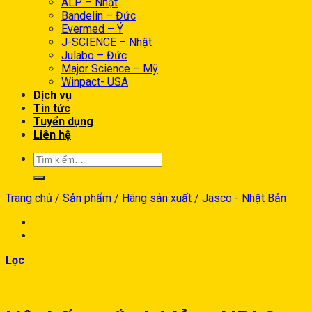
ALP – Nhật
Bandelin – Đức
Evermed – Ý
J-SCIENCE – Nhật
Julabo – Đức
Major Science – Mỹ
Winpact- USA
Dịch vụ
Tin tức
Tuyển dụng
Liên hệ
Trang chủ
/
Sản phẩm
/
Hãng sản xuất
/
Jasco - Nhật Bản
Lọc