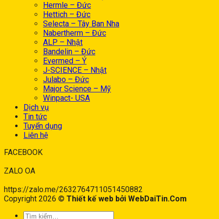
Hermle – Đức
Hettich – Đức
Selecta – Tây Ban Nha
Nabertherm – Đức
ALP – Nhật
Bandelin – Đức
Evermed – Ý
J-SCIENCE – Nhật
Julabo – Đức
Major Science – Mỹ
Winpact- USA
Dịch vụ
Tin tức
Tuyển dụng
Liên hệ
FACEBOOK
ZALO OA
https://zalo.me/2632764711051450882
Copyright 2026 ©
Thiết kế web bởi WebDaiTin.Com