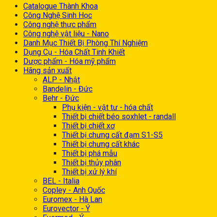
Catalogue Thành Khoa
Công Nghệ Sinh Học
Công nghệ thực phẩm
Công nghệ vật liệu - Nano
Danh Mục Thiết Bị Phòng Thí Nghiệm
Dụng Cụ - Hóa Chất Tinh Khiết
Dược phẩm - Hóa mỹ phẩm
Hãng sản xuất
ALP - Nhật
Bandelin - Đức
Behr - Đức
Phụ kiện - vật tư - hóa chất
Thiết bị chiết béo soxhlet - randall
Thiết bị chiết xơ
Thiết bị chưng cất đạm S1-S5
Thiết bị chưng cất khác
Thiết bị phá mẫu
Thiết bị thủy phân
Thiết bị xử lý khí
BEL - Italia
Copley - Anh Quốc
Euromex - Hà Lan
Eurovector - Ý