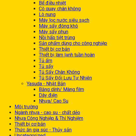
Bể điều nhiệt
Cô quay chân không
Lò nung
Máy lọc nước siêu sạch
Máy sấy đông khô
Máy sấy phun
Nồi hấp tiệt trùng
Sản phẩm dùng cho công nghiệp
Thiết bị cơ bản
Thiết bị làm lạnh tuần hoàn
Tủ ấm
Tủ sấy
Tủ Sấy Chân Không
Tủ Sấy Đối Lưu Tự Nhiên
Yasuda - Nhật Bản
Băng dính/ Màng film
Dây điện
Nhựa/ Cao Su
Môi trường
Ngành nhựa - cao su - chất dẻo
Nhựa Công Nghiệp & Thí Nghiệm
Thiết bị cơ bản
Thức ăn gia súc - Thủy sản
Uncategorized