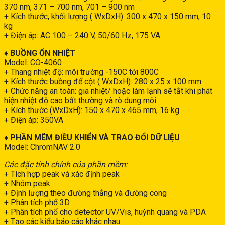
370 nm, 371 – 700 nm, 701 – 900 nm
+ Kích thước, khối lượng ( WxDxH): 300 x 470 x 150 mm, 10
kg
+ Điện áp: AC 100 – 240 V, 50/60 Hz, 175 VA
♦ BUỒNG ỔN NHIỆT
Model: CO-4060
+ Thang nhiệt độ: môi trường -150C tới 800C
+ Kích thước buồng để cột ( WxDxH): 280 x 25 x 100 mm
+ Chức năng an toàn: gia nhiệt/ hoặc làm lạnh sẽ tắt khi phát
hiện nhiệt độ cao bất thường và rò dung môi
+ Kích thước (WxDxH): 150 x 470 x 465 mm, 16 kg
+ Điện áp: 350VA
♦
PHẦN MÊM ĐIỀU KHIỂN VÀ TRAO ĐỔI DỮ LIỆU
Model: ChromNAV 2.0
Các đặc tính chính của phần mềm:
+ Tích hợp peak và xác định peak
+ Nhóm peak
+ Định lượng theo đường thẳng và đường cong
+ Phân tích phổ 3D
+ Phân tích phổ cho detector UV/Vis, huỳnh quang và PDA
+ Tạo các kiểu báo cáo khác nhau