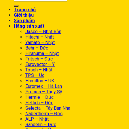
Trang chủ
Giới thiệu
Sản phẩm
Hãng sản xuất
Jasco – Nhật Bản
Hitachi – Nhật
Yamato – Nhật
Behr – Đức
Hiranuma – Nhật
Fritsch – Đức
Eurovector – Ý
Tosoh – Nhật
TPS – Úc
Hamilton – UK
Euromex – Hà Lan
Precisa – Thụy Sỹ
Hermle – Đức
Hettich – Đức
Selecta – Tây Ban Nha
Nabertherm – Đức
ALP – Nhật
Bandelin – Đức