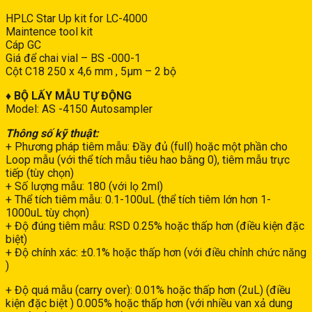
HPLC Star Up kit for LC-4000
Maintence tool kit
Cáp GC
Giá để chai vial – BS -000-1
Cột C18 250 x 4,6 mm , 5µm – 2 bộ
♦ BỘ LẤY MẪU TỰ ĐỘNG
Model: AS -4150 Autosampler
Thông số kỹ thuật:
+ Phương pháp tiêm mẫu: Đầy đủ (full) hoặc một phần cho
Loop mẫu (với thể tích mẫu tiêu hao bằng 0), tiêm mẫu trực
tiếp (tùy chọn)
+ Số lượng mẫu: 180 (với lọ 2ml)
+ Thể tích tiêm mẫu: 0.1-100uL (thể tích tiêm lớn hơn 1-
1000uL tùy chọn)
+ Độ đúng tiêm mẫu: RSD 0.25% hoặc thấp hơn (điều kiện đặc
biệt)
+ Độ chính xác: ±0.1% hoặc thấp hơn (với điều chỉnh chức năng
)
+ Độ quá mẫu (carry over): 0.01% hoặc thấp hơn (2uL) (điều
kiện đặc biệt ) 0.005% hoặc thấp hơn (với nhiều van xả dung