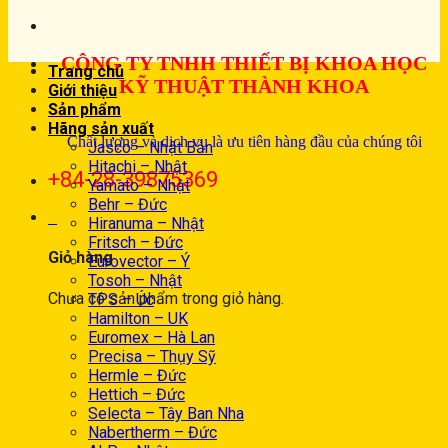
CÔNG TY TNHH THIẾT BỊ KHOA HỌC
Trang chủ
KỸ THUẬT THÀNH KHOA
Giới thiệu
Sản phẩm
Hãng sản xuất
Chất lượng và dịch vụ là ưu tiên hàng đầu của chúng tôi
Jasco – Nhật Bản
Hitachi – Nhật
+84-28-39875369
Yamato – Nhật
Behr – Đức
0
Hiranuma – Nhật
Fritsch – Đức
Giỏ hàng
Eurovector – Ý
Tosoh – Nhật
Chưa có sản phẩm trong giỏ hàng.
TPS – Úc
Hamilton – UK
Euromex – Hà Lan
Precisa – Thụy Sỹ
Hermle – Đức
Hettich – Đức
Selecta – Tây Ban Nha
Nabertherm – Đức