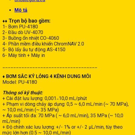
Mô tả
Trọn bộ bao gồm:
♦♦
1- Bơm PU-4180
2- Đầu dò UV-4070
3- Buồng ổn nhiệt CO-4060
4- Phần mềm điều khiển ChromNAV 2.0
5- Bộ lấy ẫu tự động AS-4150
6- Máy tính + Máy in
___________________________________
♦ BƠM SẮC KÝ LỎNG 4 KÊNH DUNG MÔI
Model: PU-4180
Thông số kỹ thuật:
+ Cài đặt lưu lượng: 0,001 ̴ 10,0 mL/phút
+ Phạm vi dòng chảy áp dụng: 0,5 ~ 6,0 mL/min (~ 70 MPa),
~ 10,0 mL/min (~ 35 MPa)
+ Áp suất tối đa: 70 MPa ( ~ 6,0 mL/min), 35 MPa (~ 10,0
mL/min)
+ Độ chính xác lưu lượng: +/- 1% or +/- 2 µL/min, tùy theo
mức lớn hơn (0.5 ~ 10,0 mL/min)