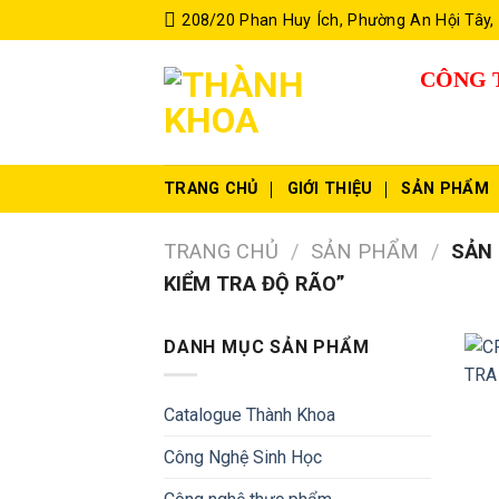
Skip
208/20 Phan Huy Ích, Phường An Hội Tây,
to
content
CÔNG 
TRANG CHỦ
GIỚI THIỆU
SẢN PHẨM
TRANG CHỦ
/
SẢN PHẨM
/
SẢN 
KIỂM TRA ĐỘ RÃO”
DANH MỤC SẢN PHẨM
Catalogue Thành Khoa
Công Nghệ Sinh Học