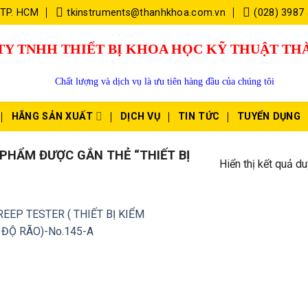
 TP. HCM
tkinstruments@thanhkhoa.com.vn
(028) 3987
TY TNHH THIẾT BỊ KHOA HỌC KỸ THUẬT T
Chất lượng và dịch vụ là ưu tiên hàng đầu của chúng tôi
HÃNG SẢN XUẤT
DỊCH VỤ
TIN TỨC
TUYỂN DỤNG
PHẨM ĐƯỢC GẮN THẺ “THIẾT BỊ
Hiển thị kết quả du