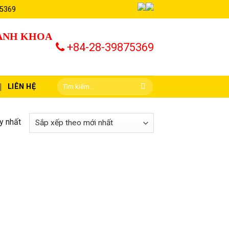
 5369
HÀNH KHOA
+84-28-39875369
LIÊN HỆ
y nhất