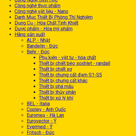
Công nghệ thực phẩm
Công nghệ vật liệu - Nano
Danh Mục Thiết Bị Phòng Thí Nghiệm
Dụng Cụ - Hóa Chất Tinh Khiết
Dược phẩm - Hóa mỹ phẩm
Hãng sản xuất
ALP - Nhật
Bandelin - Đức
Behr - Đức
Phụ kiện - vật tư - hóa chất
Thiết bị chiết béo soxhlet - randall
Thiết bị chiết xơ
Thiết bị chưng cất đạm S1-S5
Thiết bị chưng cất khác
Thiết bị phá mẫu
Thiết bị thủy phân
Thiết bị xử lý khí
BEL - Italia
Copley - Anh Quốc
Euromex - Hà Lan
Eurovector - Ý
Evermed - Ý
Fritsch - Đức