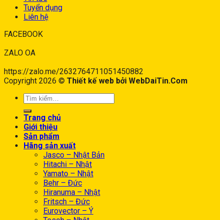
Tuyển dụng
Liên hệ
FACEBOOK
ZALO OA
https://zalo.me/2632764711051450882
Copyright 2026 ©
Thiết kế web bởi WebDaiTin.Com
Trang chủ
Giới thiệu
Sản phẩm
Hãng sản xuất
Jasco – Nhật Bản
Hitachi – Nhật
Yamato – Nhật
Behr – Đức
Hiranuma – Nhật
Fritsch – Đức
Eurovector – Ý