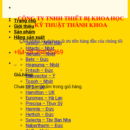
CÔNG TY TNHH THIẾT BỊ KHOA HỌC
Trang chủ
KỸ THUẬT THÀNH KHOA
Giới thiệu
Sản phẩm
Hãng sản xuất
Chất lượng và dịch vụ là ưu tiên hàng đầu của chúng tôi
Jasco – Nhật Bản
Hitachi – Nhật
+84-28-39875369
Yamato – Nhật
Behr – Đức
0
Hiranuma – Nhật
Fritsch – Đức
Giỏ hàng
Eurovector – Ý
Tosoh – Nhật
Chưa có sản phẩm trong giỏ hàng.
TPS – Úc
Hamilton – UK
Euromex – Hà Lan
Precisa – Thụy Sỹ
Hermle – Đức
Hettich – Đức
Selecta – Tây Ban Nha
Nabertherm – Đức