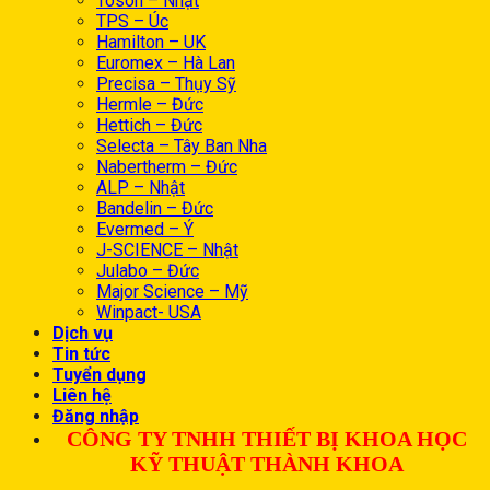
Tosoh – Nhật
TPS – Úc
Hamilton – UK
Euromex – Hà Lan
Precisa – Thụy Sỹ
Hermle – Đức
Hettich – Đức
Selecta – Tây Ban Nha
Nabertherm – Đức
ALP – Nhật
Bandelin – Đức
Evermed – Ý
J-SCIENCE – Nhật
Julabo – Đức
Major Science – Mỹ
Winpact- USA
Dịch vụ
Tin tức
Tuyển dụng
Liên hệ
Đăng nhập
CÔNG TY TNHH THIẾT BỊ KHOA HỌC
KỸ THUẬT THÀNH KHOA