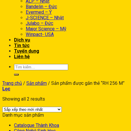
ALP – Nhật
Bandelin – Đức
Evermed – Ý
J-SCIENCE – Nhật
Julabo – Đức
Major Science – Mỹ
Winpact- USA
Dịch vụ
Tin tức
Tuyển dụng
Liên hệ
Trang chủ
/
Sản phẩm
/
Sản phẩm được gắn thẻ “RH 256 M”
Lọc
Showing all 2 results
Danh mục sản phẩm
Catalogue Thành Khoa
Công Nghệ Sinh Học