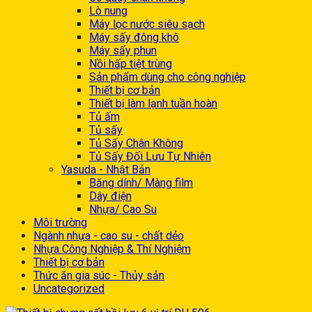
Lò nung
Máy lọc nước siêu sạch
Máy sấy đông khô
Máy sấy phun
Nồi hấp tiệt trùng
Sản phẩm dùng cho công nghiệp
Thiết bị cơ bản
Thiết bị làm lạnh tuần hoàn
Tủ ấm
Tủ sấy
Tủ Sấy Chân Không
Tủ Sấy Đối Lưu Tự Nhiên
Yasuda - Nhật Bản
Băng dính/ Màng film
Dây điện
Nhựa/ Cao Su
Môi trường
Ngành nhựa - cao su - chất dẻo
Nhựa Công Nghiệp & Thí Nghiệm
Thiết bị cơ bản
Thức ăn gia súc - Thủy sản
Uncategorized