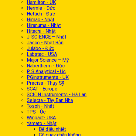
Hamilton - UK
Hermle - Đức
Hettich - Đức
Himac - Nhật
Hiranuma - Nhật
Hitachi - Nhật
J-SCIENCE – Nhật
Jasco - Nhật Bản
Julabo - Đức
Labstac - USA
Major Science – Mỹ
Nabertherm - Đức
P S Analytical - Úc
PGinstruments - UK
Precisa - Thụy Sỹ
SCAT - Europe
SCION Instruments - Hà Lan
Selecta - Tây Ban Nha
Tosoh - Nhật
TPS - Úc
Winpact- USA
Yamato - Nhật
Bể điều nhiệt
Cô quay chân không