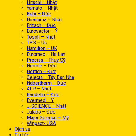
Hitachi – Nhật
Yamato – Nhật
Behr – Đức
Hiranuma – Nhật
Fritsch – Đức
Eurovector – Ý
Tosoh – Nhật
TPS – Úc
Hamilton – UK
Euromex – Hà Lan
Precisa – Thụy Sỹ
Hermle – Đức
Hettich – Đức
Selecta – Tây Ban Nha
Nabertherm – Đức
ALP – Nhật
Bandelin – Đức
Evermed – Ý
J-SCIENCE – Nhật
Julabo – Đức
Major Science – Mỹ
Winpact- USA
Dịch vụ
Tin tức