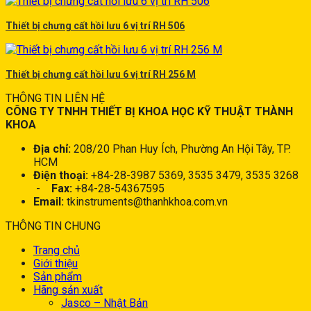
Thiết bị chưng cất hồi lưu 6 vị trí RH 506
Thiết bị chưng cất hồi lưu 6 vị trí RH 256 M
THÔNG TIN LIÊN HỆ
CÔNG TY TNHH THIẾT BỊ KHOA HỌC KỸ THUẬT THÀNH
KHOA
Địa chỉ:
208/20 Phan Huy Ích, Phường An Hội Tây, TP.
HCM
Điện thoại:
+84-28-3987 5369, 3535 3479, 3535 3268
-
Fax:
+84-28-54367595
Email:
tkinstruments@thanhkhoa.com.vn
THÔNG TIN CHUNG
Trang chủ
Giới thiệu
Sản phẩm
Hãng sản xuất
Jasco – Nhật Bản