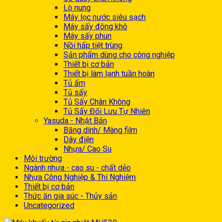
Lò nung
Máy lọc nước siêu sạch
Máy sấy đông khô
Máy sấy phun
Nồi hấp tiệt trùng
Sản phẩm dùng cho công nghiệp
Thiết bị cơ bản
Thiết bị làm lạnh tuần hoàn
Tủ ấm
Tủ sấy
Tủ Sấy Chân Không
Tủ Sấy Đối Lưu Tự Nhiên
Yasuda - Nhật Bản
Băng dính/ Màng film
Dây điện
Nhựa/ Cao Su
Môi trường
Ngành nhựa - cao su - chất dẻo
Nhựa Công Nghiệp & Thí Nghiệm
Thiết bị cơ bản
Thức ăn gia súc - Thủy sản
Uncategorized