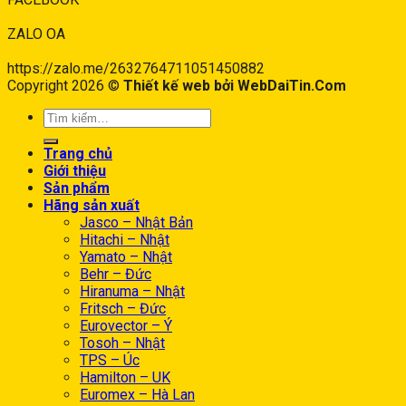
ZALO OA
https://zalo.me/2632764711051450882
Copyright 2026 ©
Thiết kế web bởi WebDaiTin.Com
Trang chủ
Giới thiệu
Sản phẩm
Hãng sản xuất
Jasco – Nhật Bản
Hitachi – Nhật
Yamato – Nhật
Behr – Đức
Hiranuma – Nhật
Fritsch – Đức
Eurovector – Ý
Tosoh – Nhật
TPS – Úc
Hamilton – UK
Euromex – Hà Lan