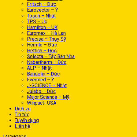
Fritsch – Đức
Eurovector – Ý
Tosoh – Nhật
TPS – Úc
Hamilton – UK
Euromex – Hà Lan
Precisa – Thụy Sỹ
Hermle – Đức
Hettich – Đức
Selecta – Tây Ban Nha
Nabertherm – Đức
ALP – Nhật
Bandelin – Đức
Evermed – Ý
J-SCIENCE – Nhật
Julabo – Đức
Major Science – Mỹ
Winpact- USA
Dịch vụ
Tin tức
Tuyển dụng
Liên hệ
FACEBOOK