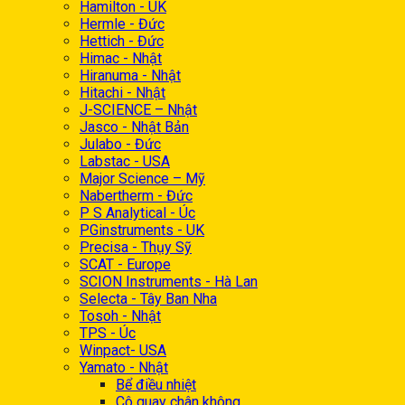
Hamilton - UK
Hermle - Đức
Hettich - Đức
Himac - Nhật
Hiranuma - Nhật
Hitachi - Nhật
J-SCIENCE – Nhật
Jasco - Nhật Bản
Julabo - Đức
Labstac - USA
Major Science – Mỹ
Nabertherm - Đức
P S Analytical - Úc
PGinstruments - UK
Precisa - Thụy Sỹ
SCAT - Europe
SCION Instruments - Hà Lan
Selecta - Tây Ban Nha
Tosoh - Nhật
TPS - Úc
Winpact- USA
Yamato - Nhật
Bể điều nhiệt
Cô quay chân không