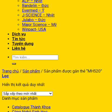
ALP – Nhật
Bandelin – Đức
Evermed – Ý
J-SCIENCE – Nhật
Julabo – Đức
Major Science – Mỹ
Winpact- USA
Dịch vụ
Tin tức
Tuyển dụng
Liên hệ
Trang chủ
/
Sản phẩm
/
Sản phẩm được gắn thẻ “MH520”
Lọc
Hiển thị kết quả duy nhất
Danh mục sản phẩm
Catalogue Thành Khoa
Công Nghệ Sinh Học