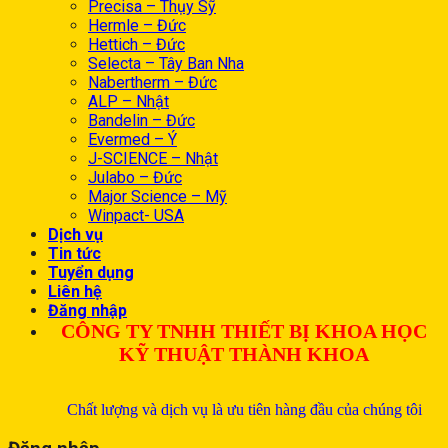
Precisa – Thụy Sỹ
Hermle – Đức
Hettich – Đức
Selecta – Tây Ban Nha
Nabertherm – Đức
ALP – Nhật
Bandelin – Đức
Evermed – Ý
J-SCIENCE – Nhật
Julabo – Đức
Major Science – Mỹ
Winpact- USA
Dịch vụ
Tin tức
Tuyển dụng
Liên hệ
Đăng nhập
CÔNG TY TNHH THIẾT BỊ KHOA HỌC
KỸ THUẬT THÀNH KHOA
Chất lượng và dịch vụ là ưu tiên hàng đầu của chúng tôi