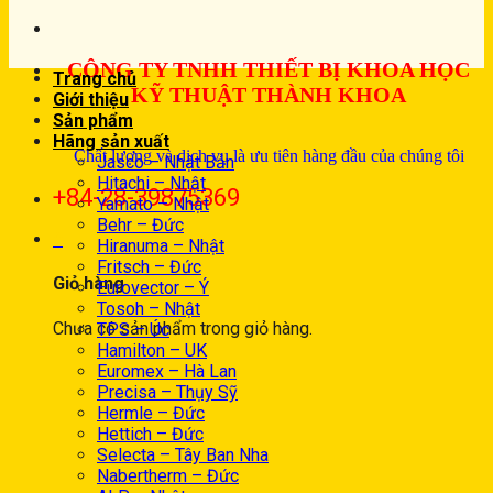
CÔNG TY TNHH THIẾT BỊ KHOA HỌC
Trang chủ
KỸ THUẬT THÀNH KHOA
Giới thiệu
Sản phẩm
Hãng sản xuất
Chất lượng và dịch vụ là ưu tiên hàng đầu của chúng tôi
Jasco – Nhật Bản
Hitachi – Nhật
+84-28-39875369
Yamato – Nhật
Behr – Đức
0
Hiranuma – Nhật
Fritsch – Đức
Giỏ hàng
Eurovector – Ý
Tosoh – Nhật
Chưa có sản phẩm trong giỏ hàng.
TPS – Úc
Hamilton – UK
Euromex – Hà Lan
Precisa – Thụy Sỹ
Hermle – Đức
Hettich – Đức
Selecta – Tây Ban Nha
Nabertherm – Đức