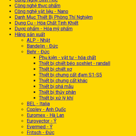
Công nghệ thực phẩm
Công nghệ vật liệu - Nano
Danh Mục Thiết Bị Phòng Thí Nghiệm
Dụng Cụ - Hóa Chất Tinh Khiết
Dược phẩm - Hóa mỹ phẩm
Hãng sản xuất
ALP - Nhật
Bandelin - Đức
Behr - Đức
Phụ kiện - vật tư - hóa chất
Thiết bị chiết béo soxhlet - randall
Thiết bị chiết xơ
Thiết bị chưng cất đạm S1-S5
Thiết bị chưng cất khác
Thiết bị phá mẫu
Thiết bị thủy phân
Thiết bị xử lý khí
BEL - Italia
Copley - Anh Quốc
Euromex - Hà Lan
Eurovector - Ý
Evermed - Ý
Fritsch - Đức