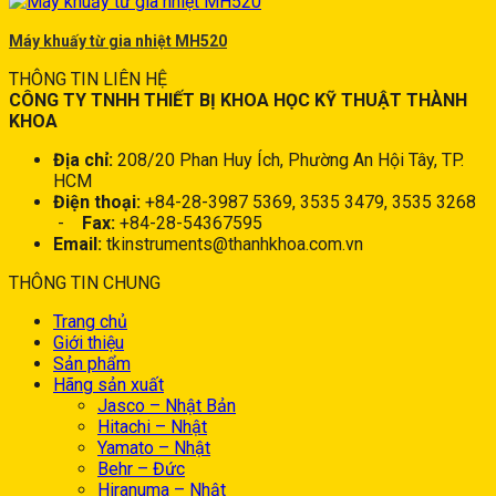
Máy khuấy từ gia nhiệt MH520
THÔNG TIN LIÊN HỆ
CÔNG TY TNHH THIẾT BỊ KHOA HỌC KỸ THUẬT THÀNH
KHOA
Địa chỉ:
208/20 Phan Huy Ích, Phường An Hội Tây, TP.
HCM
Điện thoại:
+84-28-3987 5369, 3535 3479, 3535 3268
-
Fax:
+84-28-54367595
Email:
tkinstruments@thanhkhoa.com.vn
THÔNG TIN CHUNG
Trang chủ
Giới thiệu
Sản phẩm
Hãng sản xuất
Jasco – Nhật Bản
Hitachi – Nhật
Yamato – Nhật
Behr – Đức
Hiranuma – Nhật