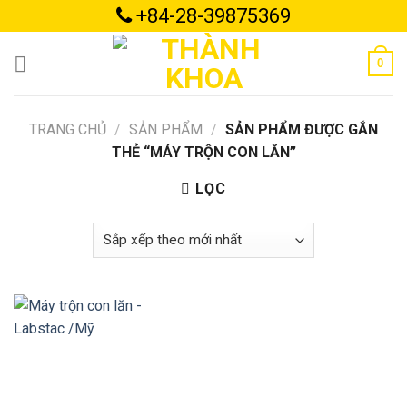
Skip
+84-28-39875369
to
content
0
TRANG CHỦ
/
SẢN PHẨM
/
SẢN PHẨM ĐƯỢC GẮN
THẺ “MÁY TRỘN CON LĂN”
LỌC