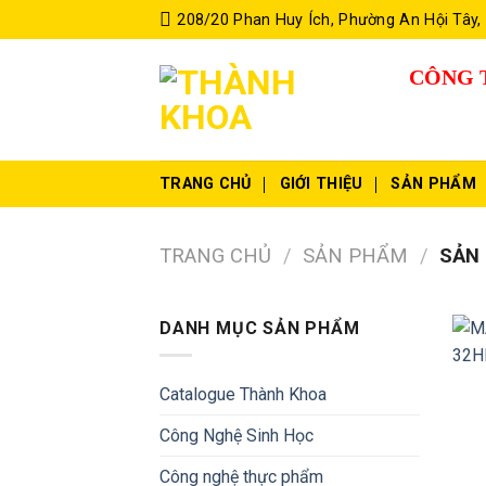
Skip
208/20 Phan Huy Ích, Phường An Hội Tây,
to
content
CÔNG 
TRANG CHỦ
GIỚI THIỆU
SẢN PHẨM
TRANG CHỦ
/
SẢN PHẨM
/
SẢN 
DANH MỤC SẢN PHẨM
Catalogue Thành Khoa
Công Nghệ Sinh Học
Công nghệ thực phẩm