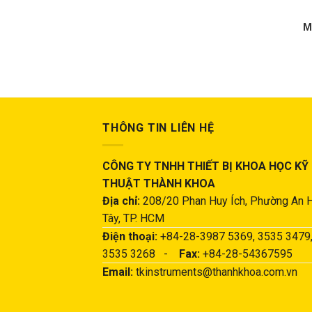
M
THÔNG TIN LIÊN HỆ
CÔNG TY TNHH THIẾT BỊ KHOA HỌC KỸ
THUẬT THÀNH KHOA
Địa chỉ:
208/20 Phan Huy Ích, Phường An 
Tây, TP. HCM
Điện thoại:
+84-28-3987 5369, 3535 3479
3535 3268 -
Fax:
+84-28-54367595
Email:
tkinstruments@thanhkhoa.com.vn