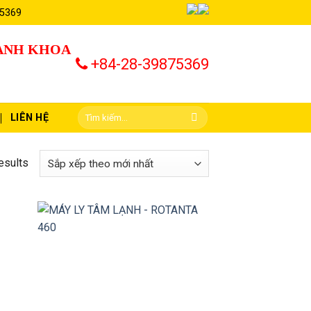
 5369
HÀNH KHOA
+84-28-39875369
LIÊN HỆ
esults