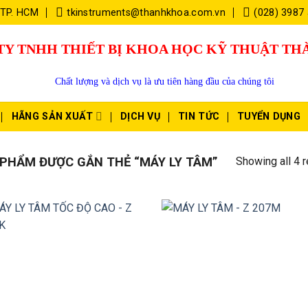
 TP. HCM
tkinstruments@thanhkhoa.com.vn
(028) 3987
TY TNHH THIẾT BỊ KHOA HỌC KỸ THUẬT T
Chất lượng và dịch vụ là ưu tiên hàng đầu của chúng tôi
HÃNG SẢN XUẤT
DỊCH VỤ
TIN TỨC
TUYỂN DỤNG
Showing all 4 r
PHẨM ĐƯỢC GẮN THẺ “MÁY LY TÂM”