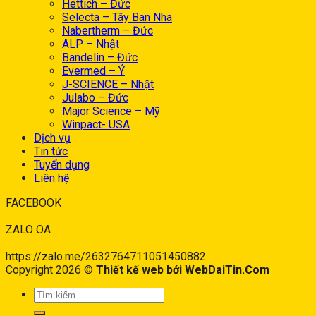
Hettich – Đức
Selecta – Tây Ban Nha
Nabertherm – Đức
ALP – Nhật
Bandelin – Đức
Evermed – Ý
J-SCIENCE – Nhật
Julabo – Đức
Major Science – Mỹ
Winpact- USA
Dịch vụ
Tin tức
Tuyển dụng
Liên hệ
FACEBOOK
ZALO OA
https://zalo.me/2632764711051450882
Copyright 2026 ©
Thiết kế web bởi WebDaiTin.Com