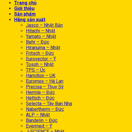
Trang chủ
Giới thiệu
Sản phẩm
Hãng sản xuất
Jasco – Nhật Bản
Hitachi – Nhật
Yamato – Nhật
Behr – Đức
Hiranuma – Nhật
Fritsch – Đức
Eurovector – Ý
Tosoh – Nhật
TPS – Úc
Hamilton – UK
Euromex – Hà Lan
Precisa – Thụy Sỹ
Hermle – Đức
Hettich – Đức
Selecta – Tây Ban Nha
Nabertherm – Đức
ALP – Nhật
Bandelin – Đức
Evermed – Ý
J-SCIENCE – Nhật