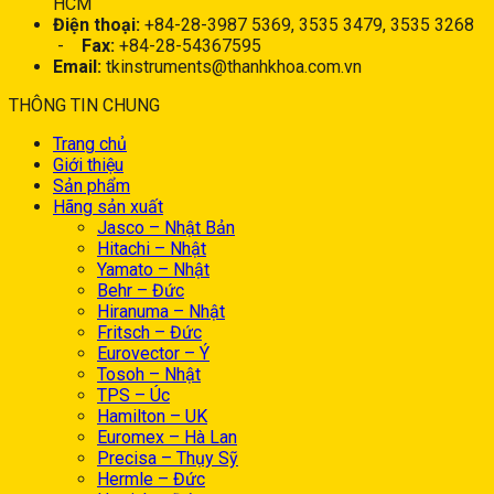
HCM
Điện thoại:
+84-28-3987 5369, 3535 3479, 3535 3268
-
Fax:
+84-28-54367595
Email:
tkinstruments@thanhkhoa.com.vn
THÔNG TIN CHUNG
Trang chủ
Giới thiệu
Sản phẩm
Hãng sản xuất
Jasco – Nhật Bản
Hitachi – Nhật
Yamato – Nhật
Behr – Đức
Hiranuma – Nhật
Fritsch – Đức
Eurovector – Ý
Tosoh – Nhật
TPS – Úc
Hamilton – UK
Euromex – Hà Lan
Precisa – Thụy Sỹ
Hermle – Đức