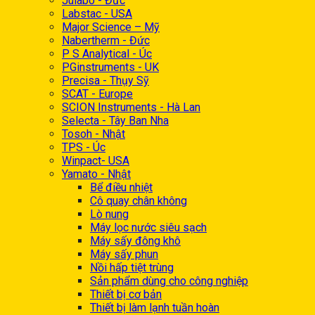
Julabo - Đức
Labstac - USA
Major Science – Mỹ
Nabertherm - Đức
P S Analytical - Úc
PGinstruments - UK
Precisa - Thụy Sỹ
SCAT - Europe
SCION Instruments - Hà Lan
Selecta - Tây Ban Nha
Tosoh - Nhật
TPS - Úc
Winpact- USA
Yamato - Nhật
Bể điều nhiệt
Cô quay chân không
Lò nung
Máy lọc nước siêu sạch
Máy sấy đông khô
Máy sấy phun
Nồi hấp tiệt trùng
Sản phẩm dùng cho công nghiệp
Thiết bị cơ bản
Thiết bị làm lạnh tuần hoàn