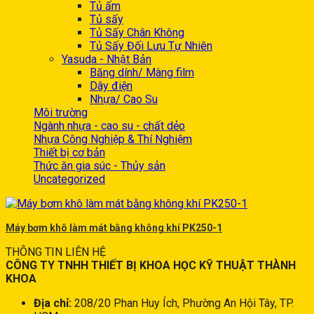
Tủ ấm
Tủ sấy
Tủ Sấy Chân Không
Tủ Sấy Đối Lưu Tự Nhiên
Yasuda - Nhật Bản
Băng dính/ Màng film
Dây điện
Nhựa/ Cao Su
Môi trường
Ngành nhựa - cao su - chất dẻo
Nhựa Công Nghiệp & Thí Nghiệm
Thiết bị cơ bản
Thức ăn gia súc - Thủy sản
Uncategorized
Máy bơm khô làm mát bằng không khí PK250-1
THÔNG TIN LIÊN HỆ
CÔNG TY TNHH THIẾT BỊ KHOA HỌC KỸ THUẬT THÀNH
KHOA
Địa chỉ:
208/20 Phan Huy Ích, Phường An Hội Tây, TP.