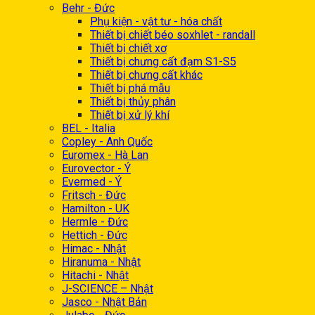
Behr - Đức
Phụ kiện - vật tư - hóa chất
Thiết bị chiết béo soxhlet - randall
Thiết bị chiết xơ
Thiết bị chưng cất đạm S1-S5
Thiết bị chưng cất khác
Thiết bị phá mẫu
Thiết bị thủy phân
Thiết bị xử lý khí
BEL - Italia
Copley - Anh Quốc
Euromex - Hà Lan
Eurovector - Ý
Evermed - Ý
Fritsch - Đức
Hamilton - UK
Hermle - Đức
Hettich - Đức
Himac - Nhật
Hiranuma - Nhật
Hitachi - Nhật
J-SCIENCE – Nhật
Jasco - Nhật Bản