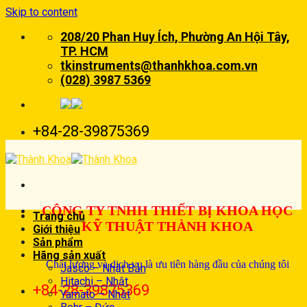
Skip to content
208/20 Phan Huy Ích, Phường An Hội Tây,
TP. HCM
tkinstruments@thanhkhoa.com.vn
(028) 3987 5369
+84-28-39875369
CÔNG TY TNHH THIẾT BỊ KHOA HỌC
Trang chủ
KỸ THUẬT THÀNH KHOA
Giới thiệu
Sản phẩm
Hãng sản xuất
Chất lượng và dịch vụ là ưu tiên hàng đầu của chúng tôi
Jasco – Nhật Bản
Hitachi – Nhật
+84-28-39875369
Yamato – Nhật