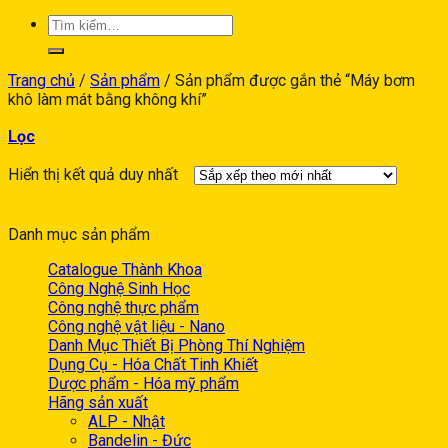
Trang chủ
/
Sản phẩm
/
Sản phẩm được gắn thẻ “Máy bơm
khô làm mát bằng không khí”
Lọc
Hiển thị kết quả duy nhất
Danh mục sản phẩm
Catalogue Thành Khoa
Công Nghệ Sinh Học
Công nghệ thực phẩm
Công nghệ vật liệu - Nano
Danh Mục Thiết Bị Phòng Thí Nghiệm
Dụng Cụ - Hóa Chất Tinh Khiết
Dược phẩm - Hóa mỹ phẩm
Hãng sản xuất
ALP - Nhật
Bandelin - Đức