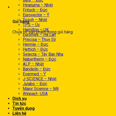
Behr – Đức
Hiranuma – Nhật
0
Fritsch – Đức
Eurovector – Ý
Tosoh – Nhật
Giỏ hàng
TPS – Úc
Hamilton – UK
Chưa có sản phẩm trong giỏ hàng.
Euromex – Hà Lan
Precisa – Thụy Sỹ
Hermle – Đức
Hettich – Đức
Selecta – Tây Ban Nha
Nabertherm – Đức
ALP – Nhật
Bandelin – Đức
Evermed – Ý
J-SCIENCE – Nhật
Julabo – Đức
Major Science – Mỹ
Winpact- USA
Dịch vụ
Tin tức
Tuyển dụng
Liên hệ