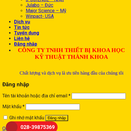
Julabo – Đức
Major Science – Mỹ
Winpact- USA
Dịch vụ
Tin tức
Tuyển dụng
Liên hệ
Đăng nhập
CÔNG TY TNHH THIẾT BỊ KHOA HỌC
KỸ THUẬT THÀNH KHOA
Chất lượng và dịch vụ là ưu tiên hàng đầu của chúng tôi
Đăng nhập
Tên tài khoản hoặc địa chỉ email
*
Mật khẩu
*
Ghi nhớ mật khẩu
Đăng nhập
028-39875369
Quên mật khẩu?