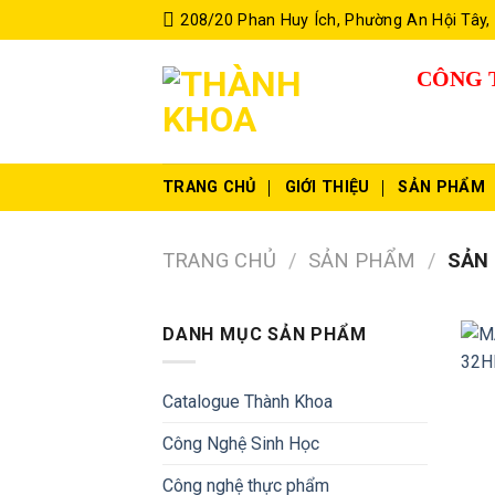
Skip
208/20 Phan Huy Ích, Phường An Hội Tây,
to
content
CÔNG 
TRANG CHỦ
GIỚI THIỆU
SẢN PHẨM
TRANG CHỦ
/
SẢN PHẨM
/
SẢN 
DANH MỤC SẢN PHẨM
Catalogue Thành Khoa
Công Nghệ Sinh Học
Công nghệ thực phẩm