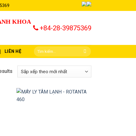
 5369
HÀNH KHOA
+84-28-39875369
LIÊN HỆ
esults