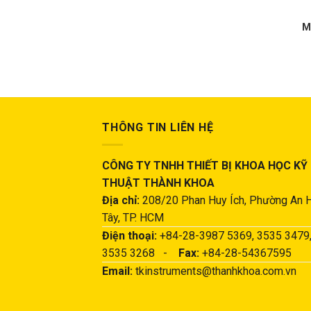
M
THÔNG TIN LIÊN HỆ
CÔNG TY TNHH THIẾT BỊ KHOA HỌC KỸ
THUẬT THÀNH KHOA
Địa chỉ:
208/20 Phan Huy Ích, Phường An 
Tây, TP. HCM
Điện thoại:
+84-28-3987 5369, 3535 3479
3535 3268 -
Fax:
+84-28-54367595
Email:
tkinstruments@thanhkhoa.com.vn