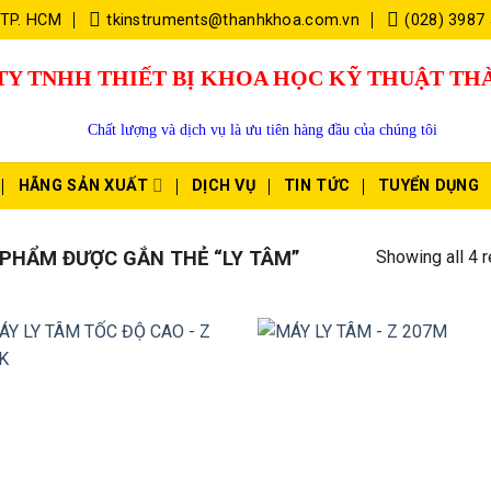
 TP. HCM
tkinstruments@thanhkhoa.com.vn
(028) 3987
TY TNHH THIẾT BỊ KHOA HỌC KỸ THUẬT T
Chất lượng và dịch vụ là ưu tiên hàng đầu của chúng tôi
HÃNG SẢN XUẤT
DỊCH VỤ
TIN TỨC
TUYỂN DỤNG
Showing all 4 r
PHẨM ĐƯỢC GẮN THẺ “LY TÂM”