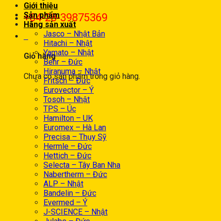
Giới thiệu
Sản phẩm
+84-28-39875369
Hãng sản xuất
Jasco – Nhật Bản
0
Hitachi – Nhật
Yamato – Nhật
Giỏ hàng
Behr – Đức
Hiranuma – Nhật
Chưa có sản phẩm trong giỏ hàng.
Fritsch – Đức
Eurovector – Ý
Tosoh – Nhật
TPS – Úc
Hamilton – UK
Euromex – Hà Lan
Precisa – Thụy Sỹ
Hermle – Đức
Hettich – Đức
Selecta – Tây Ban Nha
Nabertherm – Đức
ALP – Nhật
Bandelin – Đức
Evermed – Ý
J-SCIENCE – Nhật