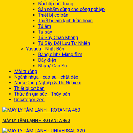
Nồi hấp tiệt trùng
Sản phẩm dùng cho công nghiệp
Thiết bị cơ bản
Thiết bị làm lạnh tuần hoàn
Tủ ấm
Tủ sấy
Tủ Sấy Chân Không
Tủ Sấy Đối Lưu Tự Nhiên
Yasuda - Nhật Bản
Băng dính/ Màng film
Dây điện
Nhựa/ Cao Su
Môi trường
Ngành nhựa - cao su - chất dẻo
Nhựa Công Nghiệp & Thí Nghiệm
Thiết bị cơ bản
Thức ăn gia súc - Thủy sản
Uncategorized
MÁY LY TÂM LẠNH – ROTANTA 460