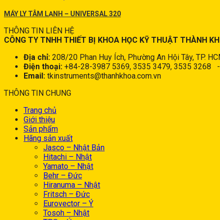
MÁY LY TÂM LẠNH – UNIVERSAL 320
THÔNG TIN LIÊN HỆ
CÔNG TY TNHH THIẾT BỊ KHOA HỌC KỸ THUẬT THÀNH K
Địa chỉ:
208/20 Phan Huy Ích, Phường An Hội Tây, TP. H
Điện thoại:
+84-28-3987 5369, 3535 3479, 3535 3268
Email:
tkinstruments@thanhkhoa.com.vn
THÔNG TIN CHUNG
Trang chủ
Giới thiệu
Sản phẩm
Hãng sản xuất
Jasco – Nhật Bản
Hitachi – Nhật
Yamato – Nhật
Behr – Đức
Hiranuma – Nhật
Fritsch – Đức
Eurovector – Ý
Tosoh – Nhật