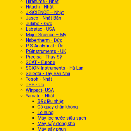
Hiranuma - Nhật
Hitachi - Nhật
J-SCIENCE – Nhật
Jasco - Nhật Bản
Julabo - Đức
Labstac - USA
Major Science – Mỹ
Nabertherm - Đức
P S Analytical - Úc
PGinstruments - UK
Precisa - Thụy Sỹ
SCAT - Europe
SCION Instruments - Hà Lan
Selecta - Tây Ban Nha
Tosoh - Nhật
TPS - Úc
Winpact- USA
Yamato - Nhật
Bể điều nhiệt
Cô quay chân không
Lò nung
Máy lọc nước siêu sạch
Máy sấy đông khô
Máy sấy phun