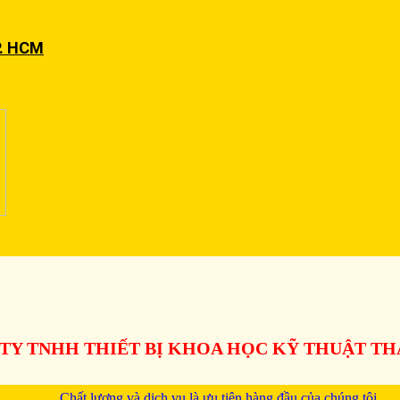
P. HCM
TY TNHH THIẾT BỊ KHOA HỌC KỸ THUẬT T
Chất lượng và dịch vụ là ưu tiên hàng đầu của chúng tôi