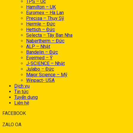
TPS – Úc
Hamilton – UK
Euromex – Hà Lan
Precisa – Thụy Sỹ
Hermle – Đức
Hettich – Đức
Selecta – Tây Ban Nha
Nabertherm – Đức
ALP – Nhật
Bandelin – Đức
Evermed – Ý
J-SCIENCE – Nhật
Julabo – Đức
Major Science – Mỹ
Winpact- USA
Dịch vụ
Tin tức
Tuyển dụng
Liên hệ
FACEBOOK
ZALO OA