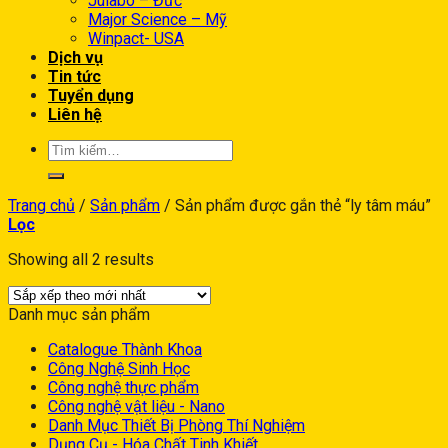
Julabo – Đức
Major Science – Mỹ
Winpact- USA
Dịch vụ
Tin tức
Tuyển dụng
Liên hệ
Trang chủ
/
Sản phẩm
/
Sản phẩm được gắn thẻ “ly tâm máu”
Lọc
Showing all 2 results
Danh mục sản phẩm
Catalogue Thành Khoa
Công Nghệ Sinh Học
Công nghệ thực phẩm
Công nghệ vật liệu - Nano
Danh Mục Thiết Bị Phòng Thí Nghiệm
Dụng Cụ - Hóa Chất Tinh Khiết