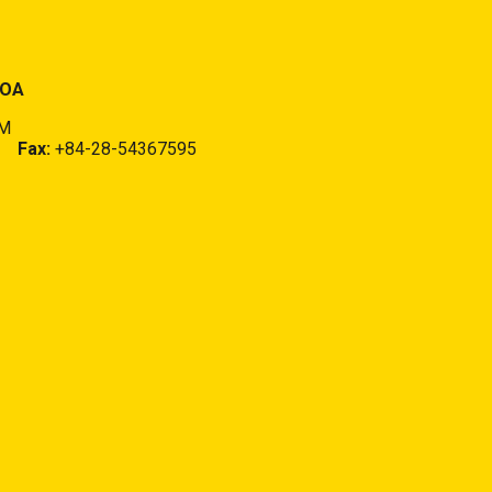
HOA
CM
 -
Fax:
+84-28-54367595