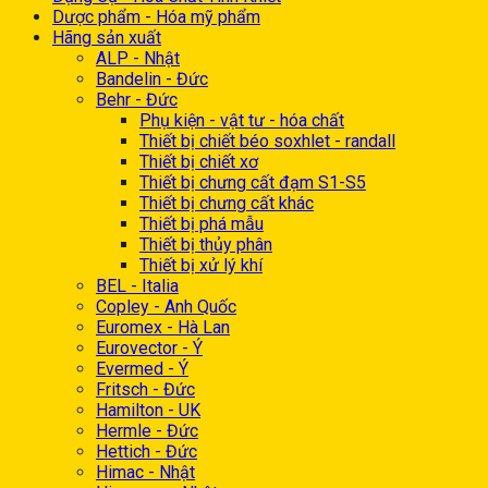
Dược phẩm - Hóa mỹ phẩm
Hãng sản xuất
ALP - Nhật
Bandelin - Đức
Behr - Đức
Phụ kiện - vật tư - hóa chất
Thiết bị chiết béo soxhlet - randall
Thiết bị chiết xơ
Thiết bị chưng cất đạm S1-S5
Thiết bị chưng cất khác
Thiết bị phá mẫu
Thiết bị thủy phân
Thiết bị xử lý khí
BEL - Italia
Copley - Anh Quốc
Euromex - Hà Lan
Eurovector - Ý
Evermed - Ý
Fritsch - Đức
Hamilton - UK
Hermle - Đức
Hettich - Đức
Himac - Nhật