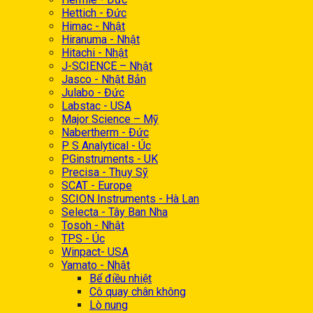
Hettich - Đức
Himac - Nhật
Hiranuma - Nhật
Hitachi - Nhật
J-SCIENCE – Nhật
Jasco - Nhật Bản
Julabo - Đức
Labstac - USA
Major Science – Mỹ
Nabertherm - Đức
P S Analytical - Úc
PGinstruments - UK
Precisa - Thụy Sỹ
SCAT - Europe
SCION Instruments - Hà Lan
Selecta - Tây Ban Nha
Tosoh - Nhật
TPS - Úc
Winpact- USA
Yamato - Nhật
Bể điều nhiệt
Cô quay chân không
Lò nung