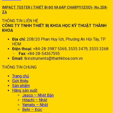
IMPACT TESTER ( THIẾT BỊ ĐO VA ĐẬP CHARPY/IZOD)- No.258-
ZA
THÔNG TIN LIÊN HỆ
CÔNG TY TNHH THIẾT BỊ KHOA HỌC KỸ THUẬT THÀNH
KHOA
Địa chỉ:
208/20 Phan Huy Ích, Phường An Hội Tây, TP.
HCM
Điện thoại:
+84-28-3987 5369, 3535 3479, 3535 3268
-
Fax:
+84-28-54367595
Email:
tkinstruments@thanhkhoa.com.vn
THÔNG TIN CHUNG
Trang chủ
Giới thiệu
Sản phẩm
Hãng sản xuất
Jasco – Nhật Bản
Hitachi – Nhật
Yamato – Nhật
Behr – Đức