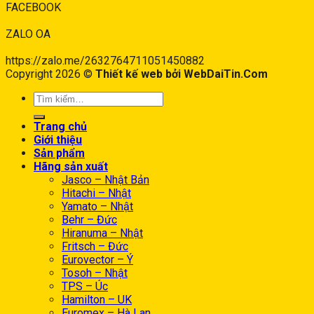
FACEBOOK
ZALO OA
https://zalo.me/2632764711051450882
Copyright 2026 ©
Thiết kế web bởi WebDaiTin.Com
Trang chủ
Giới thiệu
Sản phẩm
Hãng sản xuất
Jasco – Nhật Bản
Hitachi – Nhật
Yamato – Nhật
Behr – Đức
Hiranuma – Nhật
Fritsch – Đức
Eurovector – Ý
Tosoh – Nhật
TPS – Úc
Hamilton – UK
Euromex – Hà Lan