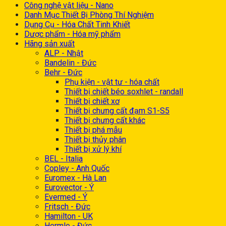
Công nghệ vật liệu - Nano
Danh Mục Thiết Bị Phòng Thí Nghiệm
Dụng Cụ - Hóa Chất Tinh Khiết
Dược phẩm - Hóa mỹ phẩm
Hãng sản xuất
ALP - Nhật
Bandelin - Đức
Behr - Đức
Phụ kiện - vật tư - hóa chất
Thiết bị chiết béo soxhlet - randall
Thiết bị chiết xơ
Thiết bị chưng cất đạm S1-S5
Thiết bị chưng cất khác
Thiết bị phá mẫu
Thiết bị thủy phân
Thiết bị xử lý khí
BEL - Italia
Copley - Anh Quốc
Euromex - Hà Lan
Eurovector - Ý
Evermed - Ý
Fritsch - Đức
Hamilton - UK
Hermle - Đức