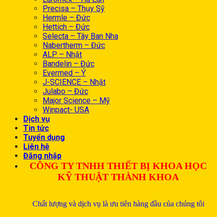
Precisa – Thụy Sỹ
Hermle – Đức
Hettich – Đức
Selecta – Tây Ban Nha
Nabertherm – Đức
ALP – Nhật
Bandelin – Đức
Evermed – Ý
J-SCIENCE – Nhật
Julabo – Đức
Major Science – Mỹ
Winpact- USA
Dịch vụ
Tin tức
Tuyển dụng
Liên hệ
Đăng nhập
CÔNG TY TNHH THIẾT BỊ KHOA HỌC
KỸ THUẬT THÀNH KHOA
Chất lượng và dịch vụ là ưu tiên hàng đầu của chúng tôi