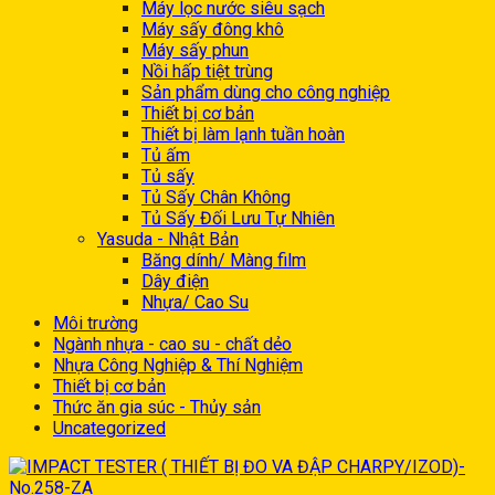
Máy lọc nước siêu sạch
Máy sấy đông khô
Máy sấy phun
Nồi hấp tiệt trùng
Sản phẩm dùng cho công nghiệp
Thiết bị cơ bản
Thiết bị làm lạnh tuần hoàn
Tủ ấm
Tủ sấy
Tủ Sấy Chân Không
Tủ Sấy Đối Lưu Tự Nhiên
Yasuda - Nhật Bản
Băng dính/ Màng film
Dây điện
Nhựa/ Cao Su
Môi trường
Ngành nhựa - cao su - chất dẻo
Nhựa Công Nghiệp & Thí Nghiệm
Thiết bị cơ bản
Thức ăn gia súc - Thủy sản
Uncategorized