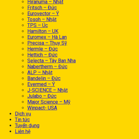
Hiranuma – Nhật
Fritsch – Đức
Eurovector – Ý
Tosoh – Nhật
TPS – Úc
Hamilton – UK
Euromex – Hà Lan
Precisa – Thụy Sỹ
Hermle – Đức
Hettich – Đức
Selecta – Tây Ban Nha
Nabertherm – Đức
ALP – Nhật
Bandelin – Đức
Evermed – Ý
J-SCIENCE – Nhật
Julabo – Đức
Major Science – Mỹ
Winpact- USA
Dịch vụ
Tin tức
Tuyển dụng
Liên hệ