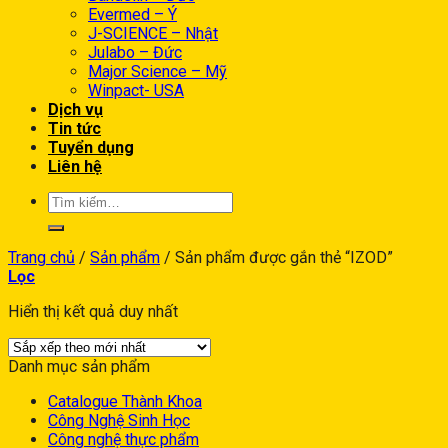
Evermed – Ý
J-SCIENCE – Nhật
Julabo – Đức
Major Science – Mỹ
Winpact- USA
Dịch vụ
Tin tức
Tuyển dụng
Liên hệ
Trang chủ
/
Sản phẩm
/
Sản phẩm được gắn thẻ “IZOD”
Lọc
Hiển thị kết quả duy nhất
Danh mục sản phẩm
Catalogue Thành Khoa
Công Nghệ Sinh Học
Công nghệ thực phẩm