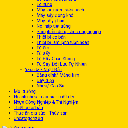
Lò nung
Máy lọc nước siêu sạch
Máy sấy đông khô
Máy sấy phun
Nồi hấp tiệt trùng
Sản phẩm dùng cho công nghiệp
Thiết bị cơ bản
Thiết bị làm lạnh tuần hoàn
Tủ ấm
Tủ sấy
Tủ Sấy Chân Không
Tủ Sấy Đối Lưu Tự Nhiên
Yasuda - Nhật Bản
Băng dính/ Màng film
Dây điện
Nhựa/ Cao Su
Môi trường
Ngành nhựa - cao su - chất dẻo
Nhựa Công Nghiệp & Thí Nghiệm
Thiết bị cơ bản
Thức ăn gia súc - Thủy sản
Uncategorized