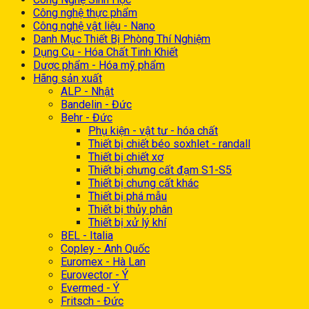
Công nghệ thực phẩm
Công nghệ vật liệu - Nano
Danh Mục Thiết Bị Phòng Thí Nghiệm
Dụng Cụ - Hóa Chất Tinh Khiết
Dược phẩm - Hóa mỹ phẩm
Hãng sản xuất
ALP - Nhật
Bandelin - Đức
Behr - Đức
Phụ kiện - vật tư - hóa chất
Thiết bị chiết béo soxhlet - randall
Thiết bị chiết xơ
Thiết bị chưng cất đạm S1-S5
Thiết bị chưng cất khác
Thiết bị phá mẫu
Thiết bị thủy phân
Thiết bị xử lý khí
BEL - Italia
Copley - Anh Quốc
Euromex - Hà Lan
Eurovector - Ý
Evermed - Ý
Fritsch - Đức