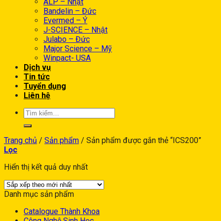
ALP – Nhật
Bandelin – Đức
Evermed – Ý
J-SCIENCE – Nhật
Julabo – Đức
Major Science – Mỹ
Winpact- USA
Dịch vụ
Tin tức
Tuyển dụng
Liên hệ
Trang chủ
/
Sản phẩm
/
Sản phẩm được gắn thẻ “ICS200”
Lọc
Hiển thị kết quả duy nhất
Danh mục sản phẩm
Catalogue Thành Khoa
Công Nghệ Sinh Học