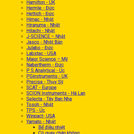
Hamilton - UK
Hermle - Đức
Hettich - Đức
Himac - Nhật
Hiranuma - Nhật
Hitachi - Nhật
J-SCIENCE – Nhật
Jasco - Nhật Bản
Julabo - Đức
Labstac - USA
Major Science – Mỹ
Nabertherm - Đức
P S Analytical - Úc
PGinstruments - UK
Precisa - Thụy Sỹ
SCAT - Europe
SCION Instruments - Hà Lan
Selecta - Tây Ban Nha
Tosoh - Nhật
TPS - Úc
Winpact- USA
Yamato - Nhật
Bể điều nhiệt
Cô quay chân không