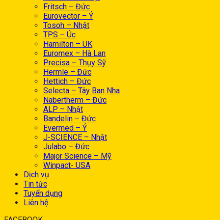
Fritsch – Đức
Eurovector – Ý
Tosoh – Nhật
TPS – Úc
Hamilton – UK
Euromex – Hà Lan
Precisa – Thụy Sỹ
Hermle – Đức
Hettich – Đức
Selecta – Tây Ban Nha
Nabertherm – Đức
ALP – Nhật
Bandelin – Đức
Evermed – Ý
J-SCIENCE – Nhật
Julabo – Đức
Major Science – Mỹ
Winpact- USA
Dịch vụ
Tin tức
Tuyển dụng
Liên hệ
FACEBOOK