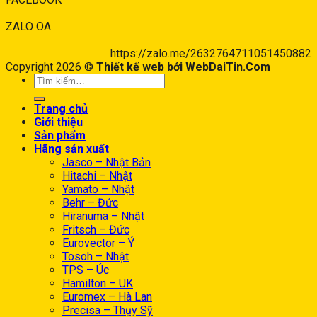
ZALO OA
https://zalo.me/2632764711051450882
Copyright 2026 ©
Thiết kế web bởi WebDaiTin.Com
Trang chủ
Giới thiệu
Sản phẩm
Hãng sản xuất
Jasco – Nhật Bản
Hitachi – Nhật
Yamato – Nhật
Behr – Đức
Hiranuma – Nhật
Fritsch – Đức
Eurovector – Ý
Tosoh – Nhật
TPS – Úc
Hamilton – UK
Euromex – Hà Lan
Precisa – Thụy Sỹ