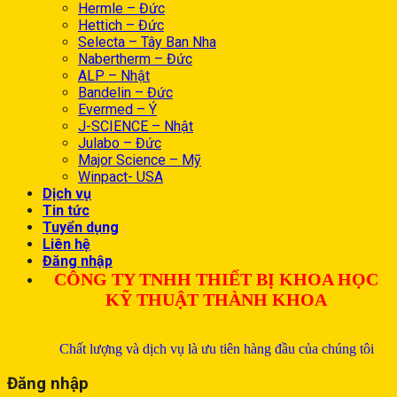
Hermle – Đức
Hettich – Đức
Selecta – Tây Ban Nha
Nabertherm – Đức
ALP – Nhật
Bandelin – Đức
Evermed – Ý
J-SCIENCE – Nhật
Julabo – Đức
Major Science – Mỹ
Winpact- USA
Dịch vụ
Tin tức
Tuyển dụng
Liên hệ
Đăng nhập
CÔNG TY TNHH THIẾT BỊ KHOA HỌC
KỸ THUẬT THÀNH KHOA
Chất lượng và dịch vụ là ưu tiên hàng đầu của chúng tôi
Đăng nhập