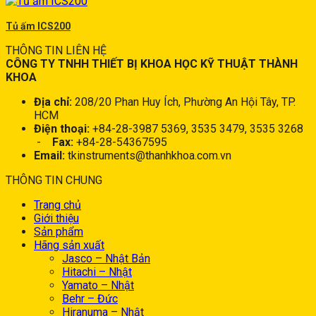
Tủ ấm ICS200
THÔNG TIN LIÊN HỆ
CÔNG TY TNHH THIẾT BỊ KHOA HỌC KỸ THUẬT THÀNH
KHOA
Địa chỉ:
208/20 Phan Huy Ích, Phường An Hội Tây, TP.
HCM
Điện thoại:
+84-28-3987 5369, 3535 3479, 3535 3268
-
Fax:
+84-28-54367595
Email:
tkinstruments@thanhkhoa.com.vn
THÔNG TIN CHUNG
Trang chủ
Giới thiệu
Sản phẩm
Hãng sản xuất
Jasco – Nhật Bản
Hitachi – Nhật
Yamato – Nhật
Behr – Đức
Hiranuma – Nhật