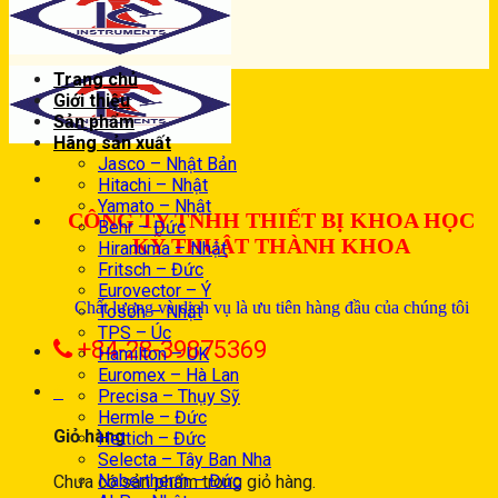
Trang chủ
Giới thiệu
Sản phẩm
Hãng sản xuất
Jasco – Nhật Bản
Hitachi – Nhật
Yamato – Nhật
CÔNG TY TNHH THIẾT BỊ KHOA HỌC
Behr – Đức
KỸ THUẬT THÀNH KHOA
Hiranuma – Nhật
Fritsch – Đức
Eurovector – Ý
Chất lượng và dịch vụ là ưu tiên hàng đầu của chúng tôi
Tosoh – Nhật
TPS – Úc
+84-28-39875369
Hamilton – UK
Euromex – Hà Lan
0
Precisa – Thụy Sỹ
Hermle – Đức
Giỏ hàng
Hettich – Đức
Selecta – Tây Ban Nha
Nabertherm – Đức
Chưa có sản phẩm trong giỏ hàng.