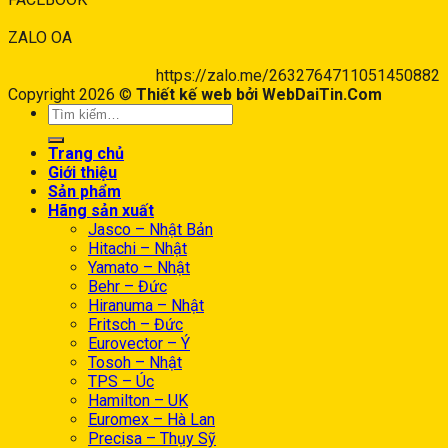
ZALO OA
https://zalo.me/2632764711051450882
Copyright 2026 ©
Thiết kế web bởi WebDaiTin.Com
Trang chủ
Giới thiệu
Sản phẩm
Hãng sản xuất
Jasco – Nhật Bản
Hitachi – Nhật
Yamato – Nhật
Behr – Đức
Hiranuma – Nhật
Fritsch – Đức
Eurovector – Ý
Tosoh – Nhật
TPS – Úc
Hamilton – UK
Euromex – Hà Lan
Precisa – Thụy Sỹ