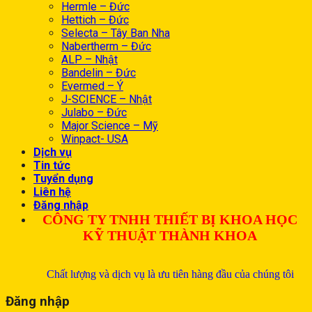
Hermle – Đức
Hettich – Đức
Selecta – Tây Ban Nha
Nabertherm – Đức
ALP – Nhật
Bandelin – Đức
Evermed – Ý
J-SCIENCE – Nhật
Julabo – Đức
Major Science – Mỹ
Winpact- USA
Dịch vụ
Tin tức
Tuyển dụng
Liên hệ
Đăng nhập
CÔNG TY TNHH THIẾT BỊ KHOA HỌC
KỸ THUẬT THÀNH KHOA
Chất lượng và dịch vụ là ưu tiên hàng đầu của chúng tôi
Đăng nhập