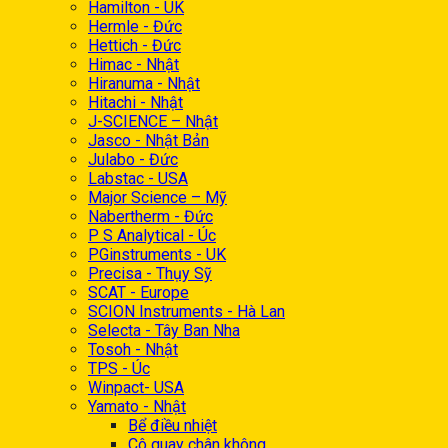
Hamilton - UK
Hermle - Đức
Hettich - Đức
Himac - Nhật
Hiranuma - Nhật
Hitachi - Nhật
J-SCIENCE – Nhật
Jasco - Nhật Bản
Julabo - Đức
Labstac - USA
Major Science – Mỹ
Nabertherm - Đức
P S Analytical - Úc
PGinstruments - UK
Precisa - Thụy Sỹ
SCAT - Europe
SCION Instruments - Hà Lan
Selecta - Tây Ban Nha
Tosoh - Nhật
TPS - Úc
Winpact- USA
Yamato - Nhật
Bể điều nhiệt
Cô quay chân không