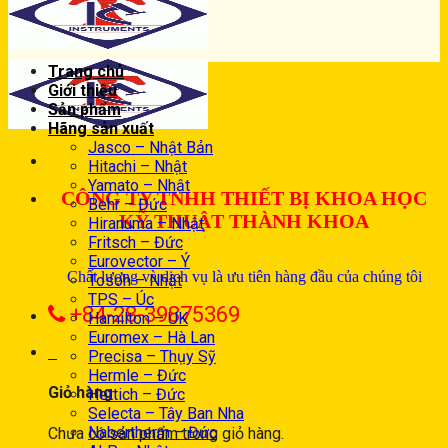
Trang chủ
Giới thiệu
Sản phẩm
Hãng sản xuất
Jasco – Nhật Bản
Hitachi – Nhật
Yamato – Nhật
CÔNG TY TNHH THIẾT BỊ KHOA HỌC
Behr – Đức
KỸ THUẬT THÀNH KHOA
Hiranuma – Nhật
Fritsch – Đức
Eurovector – Ý
Chất lượng và dịch vụ là ưu tiên hàng đầu của chúng tôi
Tosoh – Nhật
TPS – Úc
+84-28-39875369
Hamilton – UK
Euromex – Hà Lan
0
Precisa – Thụy Sỹ
Hermle – Đức
Giỏ hàng
Hettich – Đức
Selecta – Tây Ban Nha
Nabertherm – Đức
Chưa có sản phẩm trong giỏ hàng.