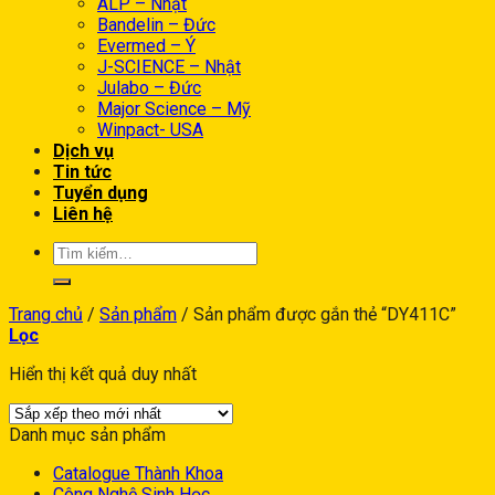
ALP – Nhật
Bandelin – Đức
Evermed – Ý
J-SCIENCE – Nhật
Julabo – Đức
Major Science – Mỹ
Winpact- USA
Dịch vụ
Tin tức
Tuyển dụng
Liên hệ
Trang chủ
/
Sản phẩm
/
Sản phẩm được gắn thẻ “DY411C”
Lọc
Hiển thị kết quả duy nhất
Danh mục sản phẩm
Catalogue Thành Khoa
Công Nghệ Sinh Học