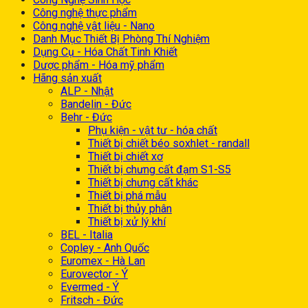
Công nghệ thực phẩm
Công nghệ vật liệu - Nano
Danh Mục Thiết Bị Phòng Thí Nghiệm
Dụng Cụ - Hóa Chất Tinh Khiết
Dược phẩm - Hóa mỹ phẩm
Hãng sản xuất
ALP - Nhật
Bandelin - Đức
Behr - Đức
Phụ kiện - vật tư - hóa chất
Thiết bị chiết béo soxhlet - randall
Thiết bị chiết xơ
Thiết bị chưng cất đạm S1-S5
Thiết bị chưng cất khác
Thiết bị phá mẫu
Thiết bị thủy phân
Thiết bị xử lý khí
BEL - Italia
Copley - Anh Quốc
Euromex - Hà Lan
Eurovector - Ý
Evermed - Ý
Fritsch - Đức