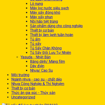
Lò nung
Máy lọc nước siêu sạch
Máy sấy đông khô
Máy sấy phun
Nồi hấp tiệt trùng
Sản phẩm dùng cho công nghiệp
Thiết bị cơ bản
Thiết bị làm lạnh tuần hoàn
Tủ ấm
Tủ sấy
Tủ Sấy Chân Không
Tủ Sấy Đối Lưu Tự Nhiên
Yasuda - Nhật Bản
Băng dính/ Màng film
Dây điện
Nhựa/ Cao Su
Môi trường
Ngành nhựa - cao su - chất dẻo
Nhựa Công Nghiệp & Thí Nghiệm
Thiết bị cơ bản
Thức ăn gia súc - Thủy sản
Uncategorized