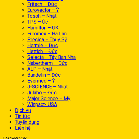
Fritsch – Đức
Eurovector – Ý
Tosoh – Nhật
TPS – Úc
Hamilton – UK
Euromex – Hà Lan
Precisa – Thụy Sỹ
Hermle – Đức
Hettich – Đức
Selecta – Tây Ban Nha
Nabertherm – Đức
ALP – Nhật
Bandelin – Đức
Evermed – Ý
J-SCIENCE – Nhật
Julabo – Đức
Major Science – Mỹ
Winpact- USA
Dịch vụ
Tin tức
Tuyển dụng
Liên hệ
FACEBOOK