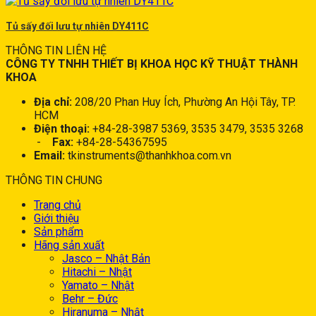
Tủ sấy đối lưu tự nhiên DY411C
THÔNG TIN LIÊN HỆ
CÔNG TY TNHH THIẾT BỊ KHOA HỌC KỸ THUẬT THÀNH
KHOA
Địa chỉ:
208/20 Phan Huy Ích, Phường An Hội Tây, TP.
HCM
Điện thoại:
+84-28-3987 5369, 3535 3479, 3535 3268
-
Fax:
+84-28-54367595
Email:
tkinstruments@thanhkhoa.com.vn
THÔNG TIN CHUNG
Trang chủ
Giới thiệu
Sản phẩm
Hãng sản xuất
Jasco – Nhật Bản
Hitachi – Nhật
Yamato – Nhật
Behr – Đức
Hiranuma – Nhật