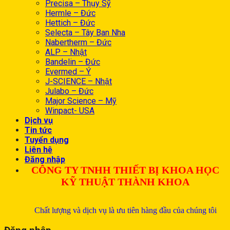
Precisa – Thụy Sỹ
Hermle – Đức
Hettich – Đức
Selecta – Tây Ban Nha
Nabertherm – Đức
ALP – Nhật
Bandelin – Đức
Evermed – Ý
J-SCIENCE – Nhật
Julabo – Đức
Major Science – Mỹ
Winpact- USA
Dịch vụ
Tin tức
Tuyển dụng
Liên hệ
Đăng nhập
CÔNG TY TNHH THIẾT BỊ KHOA HỌC
KỸ THUẬT THÀNH KHOA
Chất lượng và dịch vụ là ưu tiên hàng đầu của chúng tôi