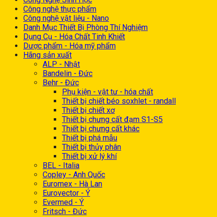
Công nghệ thực phẩm
Công nghệ vật liệu - Nano
Danh Mục Thiết Bị Phòng Thí Nghiệm
Dụng Cụ - Hóa Chất Tinh Khiết
Dược phẩm - Hóa mỹ phẩm
Hãng sản xuất
ALP - Nhật
Bandelin - Đức
Behr - Đức
Phụ kiện - vật tư - hóa chất
Thiết bị chiết béo soxhlet - randall
Thiết bị chiết xơ
Thiết bị chưng cất đạm S1-S5
Thiết bị chưng cất khác
Thiết bị phá mẫu
Thiết bị thủy phân
Thiết bị xử lý khí
BEL - Italia
Copley - Anh Quốc
Euromex - Hà Lan
Eurovector - Ý
Evermed - Ý
Fritsch - Đức