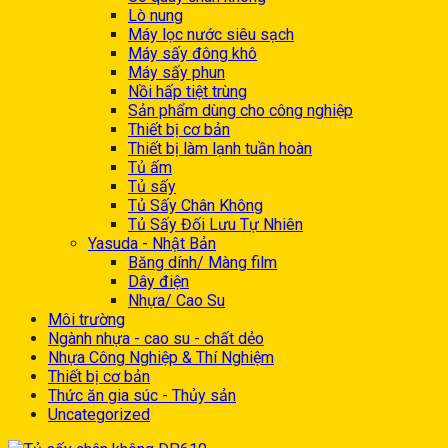
Lò nung
Máy lọc nước siêu sạch
Máy sấy đông khô
Máy sấy phun
Nồi hấp tiệt trùng
Sản phẩm dùng cho công nghiệp
Thiết bị cơ bản
Thiết bị làm lạnh tuần hoàn
Tủ ấm
Tủ sấy
Tủ Sấy Chân Không
Tủ Sấy Đối Lưu Tự Nhiên
Yasuda - Nhật Bản
Băng dính/ Màng film
Dây điện
Nhựa/ Cao Su
Môi trường
Ngành nhựa - cao su - chất dẻo
Nhựa Công Nghiệp & Thí Nghiệm
Thiết bị cơ bản
Thức ăn gia súc - Thủy sản
Uncategorized