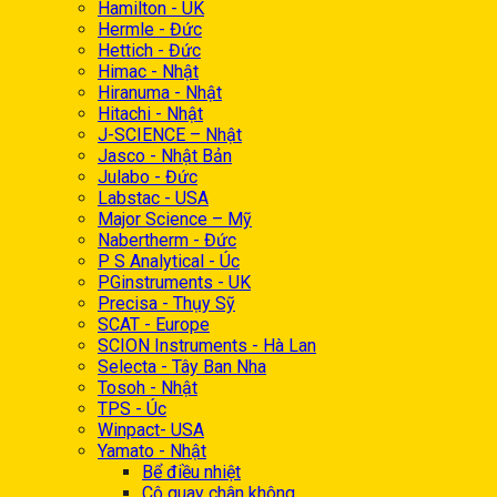
Hamilton - UK
Hermle - Đức
Hettich - Đức
Himac - Nhật
Hiranuma - Nhật
Hitachi - Nhật
J-SCIENCE – Nhật
Jasco - Nhật Bản
Julabo - Đức
Labstac - USA
Major Science – Mỹ
Nabertherm - Đức
P S Analytical - Úc
PGinstruments - UK
Precisa - Thụy Sỹ
SCAT - Europe
SCION Instruments - Hà Lan
Selecta - Tây Ban Nha
Tosoh - Nhật
TPS - Úc
Winpact- USA
Yamato - Nhật
Bể điều nhiệt
Cô quay chân không