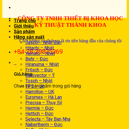
CÔNG TY TNHH THIẾT BỊ KHOA HỌC
Trang chủ
KỸ THUẬT THÀNH KHOA
Giới thiệu
Sản phẩm
Hãng sản xuất
Chất lượng và dịch vụ là ưu tiên hàng đầu của chúng tôi
Jasco – Nhật Bản
Hitachi – Nhật
+84-28-39875369
Yamato – Nhật
Behr – Đức
0
Hiranuma – Nhật
Fritsch – Đức
Giỏ hàng
Eurovector – Ý
Tosoh – Nhật
Chưa có sản phẩm trong giỏ hàng.
TPS – Úc
Hamilton – UK
Euromex – Hà Lan
Precisa – Thụy Sỹ
Hermle – Đức
Hettich – Đức
Selecta – Tây Ban Nha
Nabertherm – Đức