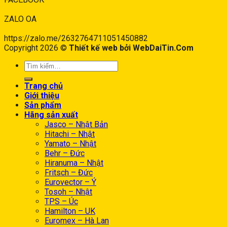
ZALO OA
https://zalo.me/2632764711051450882
Copyright 2026 ©
Thiết kế web bởi WebDaiTin.Com
Trang chủ
Giới thiệu
Sản phẩm
Hãng sản xuất
Jasco – Nhật Bản
Hitachi – Nhật
Yamato – Nhật
Behr – Đức
Hiranuma – Nhật
Fritsch – Đức
Eurovector – Ý
Tosoh – Nhật
TPS – Úc
Hamilton – UK
Euromex – Hà Lan