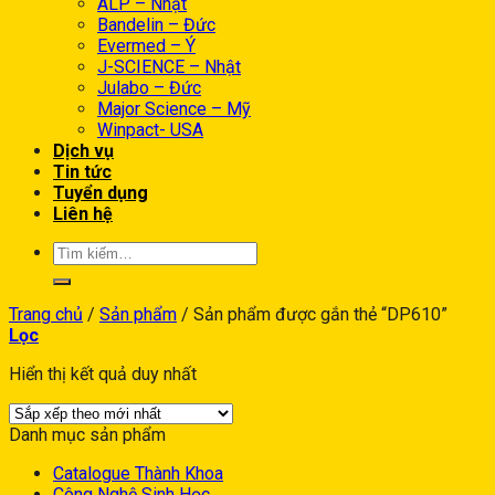
ALP – Nhật
Bandelin – Đức
Evermed – Ý
J-SCIENCE – Nhật
Julabo – Đức
Major Science – Mỹ
Winpact- USA
Dịch vụ
Tin tức
Tuyển dụng
Liên hệ
Trang chủ
/
Sản phẩm
/
Sản phẩm được gắn thẻ “DP610”
Lọc
Hiển thị kết quả duy nhất
Danh mục sản phẩm
Catalogue Thành Khoa
Công Nghệ Sinh Học