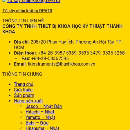
Tủ sấy chân không DP610
THÔNG TIN LIÊN HỆ
CÔNG TY TNHH THIẾT BỊ KHOA HỌC KỸ THUẬT THÀNH
KHOA
Địa chỉ:
208/20 Phan Huy Ích, Phường An Hội Tây, TP.
HCM
Điện thoại:
+84-28-3987 5369, 3535 3479, 3535 3268
-
Fax:
+84-28-54367595
Email:
tkinstruments@thanhkhoa.com.vn
THÔNG TIN CHUNG
Trang chủ
Giới thiệu
Sản phẩm
Hãng sản xuất
Jasco – Nhật Bản
Hitachi – Nhật
Yamato – Nhật
Behr – Đức
Hiranuma – Nhật