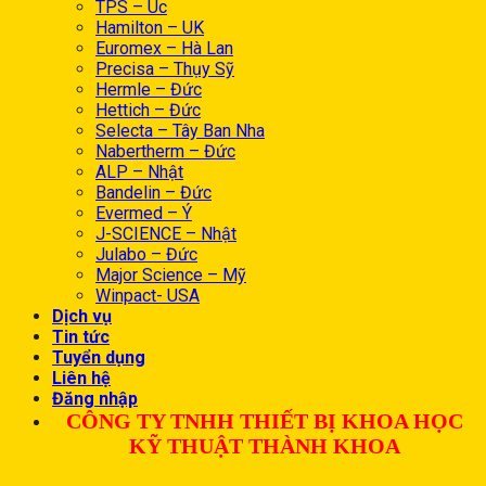
TPS – Úc
Hamilton – UK
Euromex – Hà Lan
Precisa – Thụy Sỹ
Hermle – Đức
Hettich – Đức
Selecta – Tây Ban Nha
Nabertherm – Đức
ALP – Nhật
Bandelin – Đức
Evermed – Ý
J-SCIENCE – Nhật
Julabo – Đức
Major Science – Mỹ
Winpact- USA
Dịch vụ
Tin tức
Tuyển dụng
Liên hệ
Đăng nhập
CÔNG TY TNHH THIẾT BỊ KHOA HỌC
KỸ THUẬT THÀNH KHOA