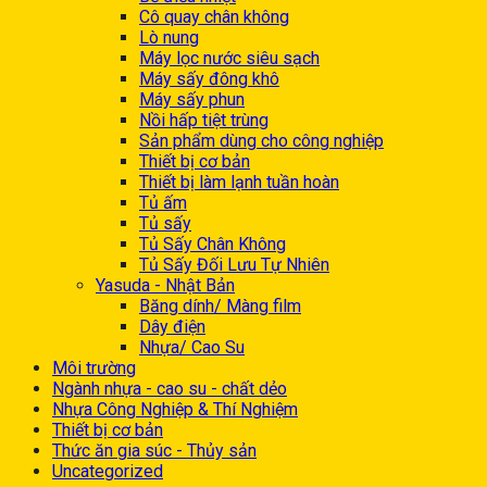
Cô quay chân không
Lò nung
Máy lọc nước siêu sạch
Máy sấy đông khô
Máy sấy phun
Nồi hấp tiệt trùng
Sản phẩm dùng cho công nghiệp
Thiết bị cơ bản
Thiết bị làm lạnh tuần hoàn
Tủ ấm
Tủ sấy
Tủ Sấy Chân Không
Tủ Sấy Đối Lưu Tự Nhiên
Yasuda - Nhật Bản
Băng dính/ Màng film
Dây điện
Nhựa/ Cao Su
Môi trường
Ngành nhựa - cao su - chất dẻo
Nhựa Công Nghiệp & Thí Nghiệm
Thiết bị cơ bản
Thức ăn gia súc - Thủy sản
Uncategorized