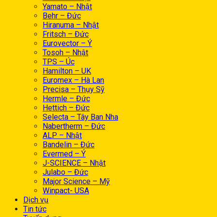
Yamato – Nhật
Behr – Đức
Hiranuma – Nhật
Fritsch – Đức
Eurovector – Ý
Tosoh – Nhật
TPS – Úc
Hamilton – UK
Euromex – Hà Lan
Precisa – Thụy Sỹ
Hermle – Đức
Hettich – Đức
Selecta – Tây Ban Nha
Nabertherm – Đức
ALP – Nhật
Bandelin – Đức
Evermed – Ý
J-SCIENCE – Nhật
Julabo – Đức
Major Science – Mỹ
Winpact- USA
Dịch vụ
Tin tức