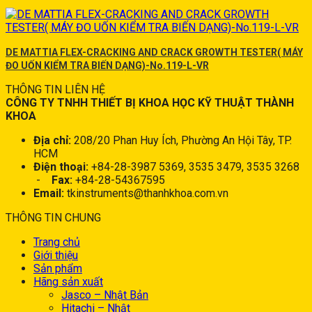
DE MATTIA FLEX-CRACKING AND CRACK GROWTH TESTER( MÁY
ĐO UỐN KIỂM TRA BIẾN DẠNG)-No.119-L-VR
THÔNG TIN LIÊN HỆ
CÔNG TY TNHH THIẾT BỊ KHOA HỌC KỸ THUẬT THÀNH
KHOA
Địa chỉ:
208/20 Phan Huy Ích, Phường An Hội Tây, TP.
HCM
Điện thoại:
+84-28-3987 5369, 3535 3479, 3535 3268
-
Fax:
+84-28-54367595
Email:
tkinstruments@thanhkhoa.com.vn
THÔNG TIN CHUNG
Trang chủ
Giới thiệu
Sản phẩm
Hãng sản xuất
Jasco – Nhật Bản
Hitachi – Nhật