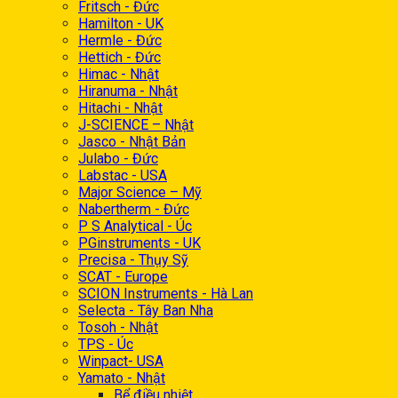
Fritsch - Đức
Hamilton - UK
Hermle - Đức
Hettich - Đức
Himac - Nhật
Hiranuma - Nhật
Hitachi - Nhật
J-SCIENCE – Nhật
Jasco - Nhật Bản
Julabo - Đức
Labstac - USA
Major Science – Mỹ
Nabertherm - Đức
P S Analytical - Úc
PGinstruments - UK
Precisa - Thụy Sỹ
SCAT - Europe
SCION Instruments - Hà Lan
Selecta - Tây Ban Nha
Tosoh - Nhật
TPS - Úc
Winpact- USA
Yamato - Nhật
Bể điều nhiệt