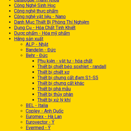
Công Nghệ Sinh Học
Công nghệ thực phẩm
Công nghệ vật liệu - Nano
Danh Mục Thiết Bị Phòng Thí Nghiệm
Dụng Cụ - Hóa Chất Tinh Khiết
Dược phẩm - Hóa mỹ phẩm
Hãng sản xuất
ALP - Nhật
Bandelin - Đức
Behr - Đức
Phụ kiện - vật tư - hóa chất
Thiết bị chiết béo soxhlet - randall
Thiết bị chiết xơ
Thiết bị chưng cất đạm S1-S5
Thiết bị chưng cất khác
Thiết bị phá mẫu
Thiết bị thủy phân
Thiết bị xử lý khí
BEL - Italia
Copley - Anh Quốc
Euromex - Hà Lan
Eurovector - Ý
Evermed - Ý