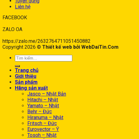
Tuyển dụng
Liên hệ
FACEBOOK
ZALO OA
https://zalo.me/2632764711051450882
Copyright 2026 ©
Thiết kế web bởi WebDaiTin.Com
Trang chủ
Giới thiệu
Sản phẩm
Hãng sản xuất
Jasco – Nhật Bản
Hitachi – Nhật
Yamato – Nhật
Behr – Đức
Hiranuma – Nhật
Fritsch – Đức
Eurovector – Ý
Tosoh – Nhật