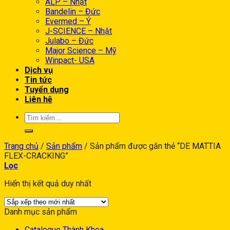
ALP – Nhật
Bandelin – Đức
Evermed – Ý
J-SCIENCE – Nhật
Julabo – Đức
Major Science – Mỹ
Winpact- USA
Dịch vụ
Tin tức
Tuyển dụng
Liên hệ
Trang chủ
/
Sản phẩm
/
Sản phẩm được gắn thẻ “DE MATTIA
FLEX-CRACKING”
Lọc
Hiển thị kết quả duy nhất
Danh mục sản phẩm
Catalogue Thành Khoa