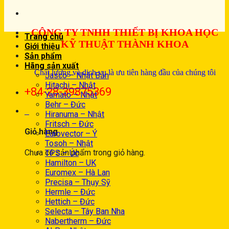
CÔNG TY TNHH THIẾT BỊ KHOA HỌC
Trang chủ
KỸ THUẬT THÀNH KHOA
Giới thiệu
Sản phẩm
Hãng sản xuất
Chất lượng và dịch vụ là ưu tiên hàng đầu của chúng tôi
Jasco – Nhật Bản
Hitachi – Nhật
+84-28-39875369
Yamato – Nhật
Behr – Đức
0
Hiranuma – Nhật
Fritsch – Đức
Giỏ hàng
Eurovector – Ý
Tosoh – Nhật
Chưa có sản phẩm trong giỏ hàng.
TPS – Úc
Hamilton – UK
Euromex – Hà Lan
Precisa – Thụy Sỹ
Hermle – Đức
Hettich – Đức
Selecta – Tây Ban Nha
Nabertherm – Đức