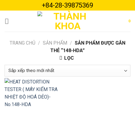
Skip
+84-28-39875369
to
content
0
TRANG CHỦ
/
SẢN PHẨM
/
SẢN PHẨM ĐƯỢC GẮN
THẺ “148-HDA”
LỌC