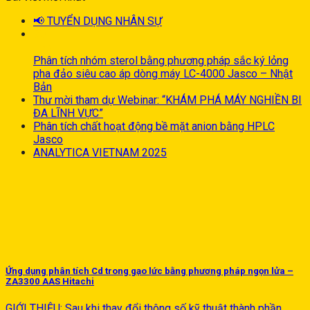
📢 TUYỂN DỤNG NHÂN SỰ
30
Th9
Phân tích nhóm sterol bằng phương pháp sắc ký lỏng
pha đảo siêu cao áp dòng máy LC-4000 Jasco – Nhật
Bản
Thư mời tham dự Webinar: “KHÁM PHÁ MÁY NGHIỀN BI
ĐA LĨNH VỰC”
Phân tích chất hoạt động bề mặt anion bằng HPLC
Jasco
ANALYTICA VIETNAM 2025
Ứng dụng phân tích Cd trong gạo lức bằng phương pháp ngọn lửa –
ZA3300 AAS Hitachi
GIỚI THIỆU: Sau khi thay đổi thông số kỹ thuật thành phần