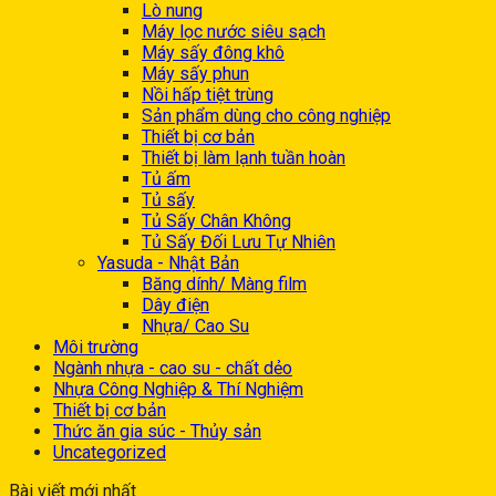
Lò nung
Máy lọc nước siêu sạch
Máy sấy đông khô
Máy sấy phun
Nồi hấp tiệt trùng
Sản phẩm dùng cho công nghiệp
Thiết bị cơ bản
Thiết bị làm lạnh tuần hoàn
Tủ ấm
Tủ sấy
Tủ Sấy Chân Không
Tủ Sấy Đối Lưu Tự Nhiên
Yasuda - Nhật Bản
Băng dính/ Màng film
Dây điện
Nhựa/ Cao Su
Môi trường
Ngành nhựa - cao su - chất dẻo
Nhựa Công Nghiệp & Thí Nghiệm
Thiết bị cơ bản
Thức ăn gia súc - Thủy sản
Uncategorized
Bài viết mới nhất