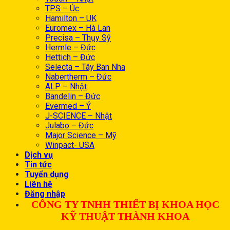
TPS – Úc
Hamilton – UK
Euromex – Hà Lan
Precisa – Thụy Sỹ
Hermle – Đức
Hettich – Đức
Selecta – Tây Ban Nha
Nabertherm – Đức
ALP – Nhật
Bandelin – Đức
Evermed – Ý
J-SCIENCE – Nhật
Julabo – Đức
Major Science – Mỹ
Winpact- USA
Dịch vụ
Tin tức
Tuyển dụng
Liên hệ
Đăng nhập
CÔNG TY TNHH THIẾT BỊ KHOA HỌC
KỸ THUẬT THÀNH KHOA