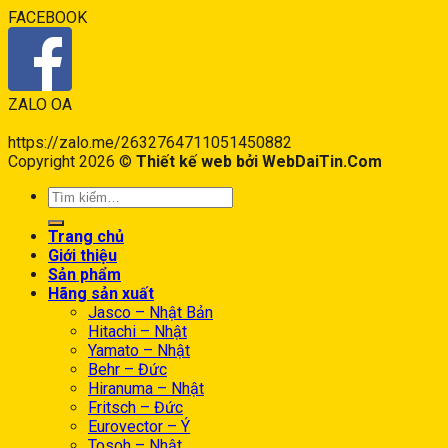
FACEBOOK
ZALO OA
https://zalo.me/2632764711051450882
Copyright 2026 ©
Thiết kế web bởi WebDaiTin.Com
Trang chủ
Giới thiệu
Sản phẩm
Hãng sản xuất
Jasco – Nhật Bản
Hitachi – Nhật
Yamato – Nhật
Behr – Đức
Hiranuma – Nhật
Fritsch – Đức
Eurovector – Ý
Tosoh – Nhật