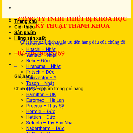
CÔNG TY TNHH THIẾT BỊ KHOA HỌC
Trang chủ
KỸ THUẬT THÀNH KHOA
Giới thiệu
Sản phẩm
Hãng sản xuất
Chất lượng và dịch vụ là ưu tiên hàng đầu của chúng tôi
Jasco – Nhật Bản
Hitachi – Nhật
+84-28-39875369
Yamato – Nhật
Behr – Đức
0
Hiranuma – Nhật
Fritsch – Đức
Giỏ hàng
Eurovector – Ý
Tosoh – Nhật
Chưa có sản phẩm trong giỏ hàng.
TPS – Úc
Hamilton – UK
Euromex – Hà Lan
Precisa – Thụy Sỹ
Hermle – Đức
Hettich – Đức
Selecta – Tây Ban Nha
Nabertherm – Đức