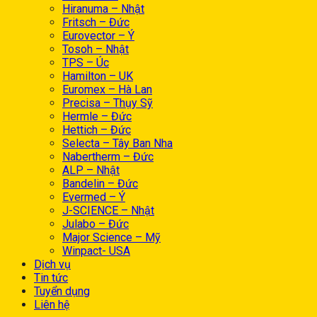
Hiranuma – Nhật
Fritsch – Đức
Eurovector – Ý
Tosoh – Nhật
TPS – Úc
Hamilton – UK
Euromex – Hà Lan
Precisa – Thụy Sỹ
Hermle – Đức
Hettich – Đức
Selecta – Tây Ban Nha
Nabertherm – Đức
ALP – Nhật
Bandelin – Đức
Evermed – Ý
J-SCIENCE – Nhật
Julabo – Đức
Major Science – Mỹ
Winpact- USA
Dịch vụ
Tin tức
Tuyển dụng
Liên hệ