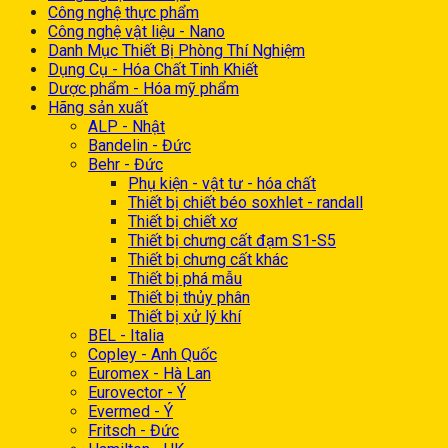
Công nghệ thực phẩm
Công nghệ vật liệu - Nano
Danh Mục Thiết Bị Phòng Thí Nghiệm
Dụng Cụ - Hóa Chất Tinh Khiết
Dược phẩm - Hóa mỹ phẩm
Hãng sản xuất
ALP - Nhật
Bandelin - Đức
Behr - Đức
Phụ kiện - vật tư - hóa chất
Thiết bị chiết béo soxhlet - randall
Thiết bị chiết xơ
Thiết bị chưng cất đạm S1-S5
Thiết bị chưng cất khác
Thiết bị phá mẫu
Thiết bị thủy phân
Thiết bị xử lý khí
BEL - Italia
Copley - Anh Quốc
Euromex - Hà Lan
Eurovector - Ý
Evermed - Ý
Fritsch - Đức