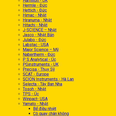
Hamilton - UK
Hermle - Đức
Hettich - Đức
Himac - Nhật
Hiranuma - Nhật
Hitachi - Nhật
J-SCIENCE – Nhật
Jasco - Nhật Bản
Julabo - Đức
Labstac - USA
Major Science – Mỹ
Nabertherm - Đức
P S Analytical - Úc
PGinstruments - UK
Precisa - Thụy Sỹ
SCAT - Europe
SCION Instruments - Hà Lan
Selecta - Tây Ban Nha
Tosoh - Nhật
TPS - Úc
Winpact- USA
Yamato - Nhật
Bể điều nhiệt
Cô quay chân không