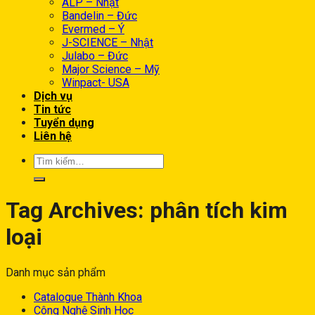
ALP – Nhật
Bandelin – Đức
Evermed – Ý
J-SCIENCE – Nhật
Julabo – Đức
Major Science – Mỹ
Winpact- USA
Dịch vụ
Tin tức
Tuyển dụng
Liên hệ
Tag Archives:
phân tích kim
loại
Danh mục sản phẩm
Catalogue Thành Khoa
Công Nghệ Sinh Học