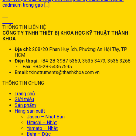
cadmium trong gạo [...]
08
Th11
THÔNG TIN LIÊN HỆ
CÔNG TY TNHH THIẾT BỊ KHOA HỌC KỸ THUẬT THÀNH
KHOA
Địa chỉ:
208/20 Phan Huy Ích, Phường An Hội Tây, TP.
HCM
Điện thoại:
+84-28-3987 5369, 3535 3479, 3535 3268
-
Fax:
+84-28-54367595
Email:
tkinstruments@thanhkhoa.com.vn
THÔNG TIN CHUNG
Trang chủ
Giới thiệu
Sản phẩm
Hãng sản xuất
Jasco – Nhật Bản
Hitachi – Nhật
Yamato – Nhật
Behr – Đức