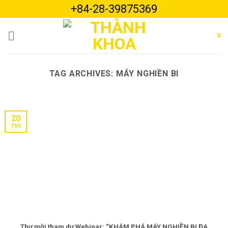
Skip
+84-28-39875369
to
content
0
TAG ARCHIVES:
MÁY NGHIỀN BI
20
Th5
Thư mời tham dự Webinar: “KHÁM PHÁ MÁY NGHIỀN BI ĐA