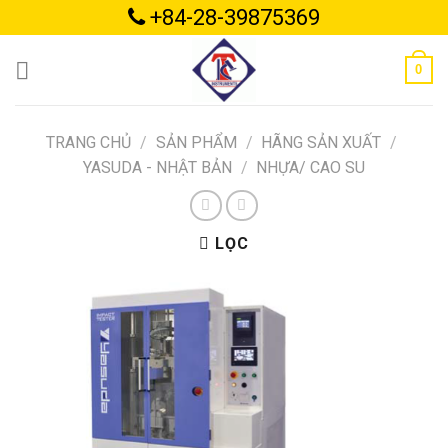
Skip
+84-28-39875369
to
content
0
TRANG CHỦ
/
SẢN PHẨM
/
HÃNG SẢN XUẤT
/
YASUDA - NHẬT BẢN
/
NHỰA/ CAO SU
LỌC