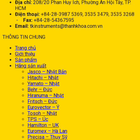
Địa chỉ:
208/20 Phan Huy Ích, Phường An Hội Tây, TP.
HCM
Điện thoại:
+84-28-3987 5369, 3535 3479, 3535 3268
-
Fax:
+84-28-54367595
Email:
tkinstruments@thanhkhoa.com.vn
THÔNG TIN CHUNG
Trang chủ
Giới thiệu
Sản phẩm
Hãng sản xuất
Jasco – Nhật Bản
Hitachi – Nhật
Yamato – Nhật
Behr – Đức
Hiranuma – Nhật
Fritsch – Đức
Eurovector – Ý
Tosoh – Nhật
TPS – Úc
Hamilton – UK
Euromex – Hà Lan
Precisa – Thụy Sỹ