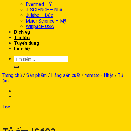
Evermed – Ý
J-SCIENCE – Nhật
Julabo – Đức
Major Science – Mỹ
Winpact- USA
Dịch vụ
Tin tức
Tuyển dụng
Liên hệ
Trang chủ
/
Sản phẩm
/
Hãng sản xuất
/
Yamato - Nhật
/
Tủ
ấm
Lọc