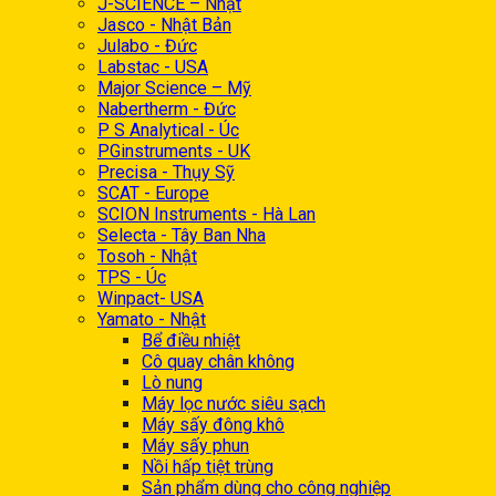
J-SCIENCE – Nhật
Jasco - Nhật Bản
Julabo - Đức
Labstac - USA
Major Science – Mỹ
Nabertherm - Đức
P S Analytical - Úc
PGinstruments - UK
Precisa - Thụy Sỹ
SCAT - Europe
SCION Instruments - Hà Lan
Selecta - Tây Ban Nha
Tosoh - Nhật
TPS - Úc
Winpact- USA
Yamato - Nhật
Bể điều nhiệt
Cô quay chân không
Lò nung
Máy lọc nước siêu sạch
Máy sấy đông khô
Máy sấy phun
Nồi hấp tiệt trùng
Sản phẩm dùng cho công nghiệp