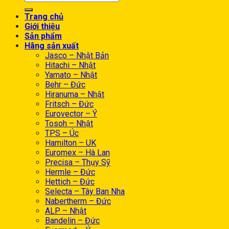
Trang chủ
Giới thiệu
Sản phẩm
Hãng sản xuất
Jasco – Nhật Bản
Hitachi – Nhật
Yamato – Nhật
Behr – Đức
Hiranuma – Nhật
Fritsch – Đức
Eurovector – Ý
Tosoh – Nhật
TPS – Úc
Hamilton – UK
Euromex – Hà Lan
Precisa – Thụy Sỹ
Hermle – Đức
Hettich – Đức
Selecta – Tây Ban Nha
Nabertherm – Đức
ALP – Nhật
Bandelin – Đức