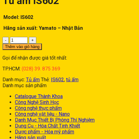
Tủ ấm IS602
Model: IS602
Hãng sản xuất: Yamato – Nhật Bản
Tủ
ấm
Thêm vào giỏ hàng
IS602
số
Gọi để nhận được giá tốt nhất:
lượng
TP.HCM:
(028) 39. 875 369
Danh mục:
Tủ ấm
Thẻ:
IS602
,
tủ ấm
Danh mục sản phẩm
Catalogue Thành Khoa
Công Nghệ Sinh Học
Công nghệ thực phẩm
Công nghệ vật liệu - Nano
Danh Mục Thiết Bị Phòng Thí Nghiệm
Dụng Cụ - Hóa Chất Tinh Khiết
Dược phẩm - Hóa mỹ phẩm
Hãng sản xuất