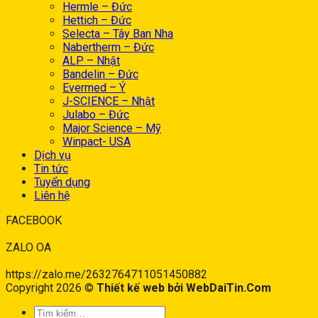
Hermle – Đức
Hettich – Đức
Selecta – Tây Ban Nha
Nabertherm – Đức
ALP – Nhật
Bandelin – Đức
Evermed – Ý
J-SCIENCE – Nhật
Julabo – Đức
Major Science – Mỹ
Winpact- USA
Dịch vụ
Tin tức
Tuyển dụng
Liên hệ
FACEBOOK
ZALO OA
https://zalo.me/2632764711051450882
Copyright 2026 ©
Thiết kế web bởi WebDaiTin.Com