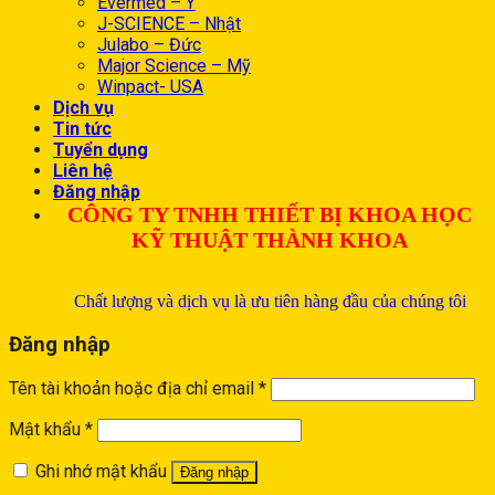
Evermed – Ý
J-SCIENCE – Nhật
Julabo – Đức
Major Science – Mỹ
Winpact- USA
Dịch vụ
Tin tức
Tuyển dụng
Liên hệ
Đăng nhập
CÔNG TY TNHH THIẾT BỊ KHOA HỌC
KỸ THUẬT THÀNH KHOA
Chất lượng và dịch vụ là ưu tiên hàng đầu của chúng tôi
Đăng nhập
Tên tài khoản hoặc địa chỉ email
*
Mật khẩu
*
Ghi nhớ mật khẩu
Đăng nhập